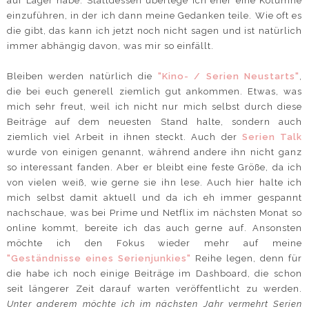
auf Lager habe. Stattdessen überlege ich eher eine Kolumne
einzuführen, in der ich dann meine Gedanken teile. Wie oft es
die gibt, das kann ich jetzt noch nicht sagen und ist natürlich
immer abhängig davon, was mir so einfällt.
Bleiben werden natürlich die
"Kino- / Serien Neustarts"
,
die bei euch generell ziemlich gut ankommen. Etwas, was
mich sehr freut, weil ich nicht nur mich selbst durch diese
Beiträge auf dem neuesten Stand halte, sondern auch
ziemlich viel Arbeit in ihnen steckt. Auch der
Serien Talk
wurde von einigen genannt, während andere ihn nicht ganz
so interessant fanden. Aber er bleibt eine feste Größe, da ich
von vielen weiß, wie gerne sie ihn lese. Auch hier halte ich
mich selbst damit aktuell und da ich eh immer gespannt
nachschaue, was bei Prime und Netflix im nächsten Monat so
online kommt, bereite ich das auch gerne auf. Ansonsten
möchte ich den Fokus wieder mehr auf meine
"Geständnisse eines Serienjunkies"
Reihe legen, denn für
die habe ich noch einige Beiträge im Dashboard, die schon
seit längerer Zeit darauf warten veröffentlicht zu werden.
Unter anderem möchte ich im nächsten Jahr vermehrt Serien