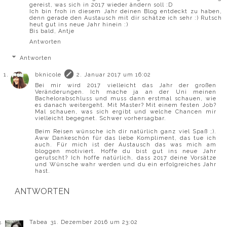
gereist, was sich in 2017 wieder ändern soll :D
Ich bin froh in diesem Jahr deinen Blog entdeckt zu haben,
denn gerade den Austausch mit dir schätze ich sehr :) Rutsch
heut gut ins neue Jahr hinein :)
Bis bald, Antje
Antworten
Antworten
bknicole
2. Januar 2017 um 16:02
Bei mir wird 2017 vielleicht das Jahr der großen
Veränderungen. Ich mache ja an der Uni meinen
Bachelorabschluss und muss dann erstmal schauen, wie
es danach weitergeht. Mit Master? Mit einem festen Job?
Mal schauen, was sich ergibt und welche Chancen mir
vielleicht begegnet. Schwer vorhersagbar.
Beim Reisen wünsche ich dir natürlich ganz viel Spaß ;).
Aww Dankeschön für das liebe Kompliment, das tue ich
auch. Für mich ist der Austausch das was mich am
bloggen motiviert. Hoffe du bist gut ins neue Jahr
gerutscht? Ich hoffe natürlich, dass 2017 deine Vorsätze
und Wünsche wahr werden und du ein erfolgreiches Jahr
hast.
ANTWORTEN
Tabea
31. Dezember 2016 um 23:02