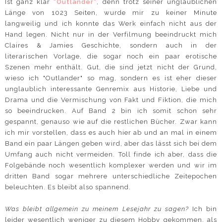
Ist ganz klar
"Outlander"
, denn trotz seiner unglaublichen
Länge von 1023 Seiten, wurde mir zu keiner Minute
langweilig und ich konnte das Werk einfach nicht aus der
Hand legen. Nicht nur in der Verfilmung beeindruckt mich
Claires & Jamies Geschichte, sondern auch in der
literarischen Vorlage, die sogar noch ein paar erotische
Szenen mehr enthält. Gut, die sind jetzt nicht der Grund,
wieso ich "Outlander" so mag, sondern es ist eher dieser
unglaublich interessante Genremix aus Historie, Liebe und
Drama und die Vermischung von Fakt und Fiktion, die mich
so beeindrucken. Auf Band 2 bin ich somit schon sehr
gespannt, genauso wie auf die restlichen Bücher. Zwar kann
ich mir vorstellen, dass es auch hier ab und an mal in einem
Band ein paar Längen geben wird, aber das lässt sich bei dem
Umfang auch nicht vermeiden. Toll finde ich aber, dass die
Folgebände noch wesentlich komplexer werden und wir im
dritten Band sogar mehrere unterschiedliche Zeitepochen
beleuchten. Es bleibt also spannend.
Was bleibt allgemein zu meinem Lesejahr zu sagen?
Ich bin
leider wesentlich weniger zu diesem Hobby gekommen, als