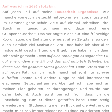
Auf was ich in 2016 stolz bin:
Auf jeden Fall auf meine
Hausarbeit Ergebnisse
. Wie
manche von euch vielleicht mitbekommen habe, musste ich
im Sommer ganz schön viele auf einmal schreiben, drei
Stück um genau zu sein und dazu noch eine
Gruppenhausarbeit. Das verlangte nicht nur eine frühzeitige
Koordination, die Einhaltung eines straffen Zeitplans, sondern
auch ziemlich viel Motivation. Am Ende habe ich aber alles
fristgerecht geschafft und die Ergebnisse haben mich dann
sehr stolz gemacht.
Denn auf eine Arbeit gab es sogar eine 1,0,
auf eine andere eine 1,3 und das sind natürlich Schnitte, bei
denen sich der gesamte Stress gelohnt hat.
Denn Stress war es
auf jeden Fall, da ich mich manchmal echt nur schwer
aufraffen konnte und andere Dinge so viel interessanter
erschienen. Selbst aufräumen. Aber gut, ich habe mich an
meinen Plan gehalten, es durchgezogen und wurde nun
dafür belohnt. Auch sonst bin ich froh, dass ich die
Entscheidung zum Studieren getroffen habe. Denn stetig
erweitert mein Studiengang meinen Blick auf die Welt und es
macht mir Spaß immer wieder neue Dinge zu erlernen oder