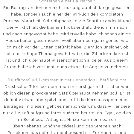
Schreiben einer Hausarbeit
Ein Beitrag, an dem ich nicht nur unglaublich lange gesessen
habe, sondern auch einer der wirklich den kompletten
Prozess (Vorarbeit, Schreibphase, letzte Schritte) abdeckt und
der wirklich all die kleinen Tricks enthält, die ich mir nach
und nach angewöhnt habe. Mittlerweile habe ich schon einige
Hausarbeiten geschrieben, weiß aber noch ganz genau, wie
ich mich vor der Ersten gefühlt habe. Ziemlich unsicher, ob
ich das richtige Thema gewählt habe, die Zitierform korrekt
ist und ich überhaupt wissenschaftlich arbeite. Aus diesem
Grund habe ich versucht, euch etwas die Ängste zu nehmen.
{Outfitpost} Willkommen in der Generation Oberflächlich!
Drastischer Titel, bei dem mich mir erst gar nicht sicher war,
ob ich diesen provokanten Satz überhaupt nehmen soll. Er ist
definitiv etwas überspitzt, aber trifft die Kernaussage meines
Beitrages. In diesem geht es nämlich darum, dass wir andere
nur all zu oft aufgrund ihres Äußeren beurteilen. Egal, ob dies
im Beruf oder Alltag ist. Hinzu kommen noch ein
übertriebenes Schönheitsideal und das Streben nach
Perfektion, das definitiv nicht gesund ist. Für mich ist und