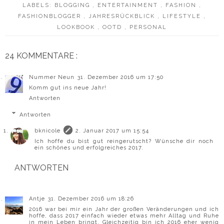
LABELS:
BLOGGING
,
ENTERTAINMENT
,
FASHION
,
FASHIONBLOGGER
,
JAHRESRÜCKBLICK
,
LIFESTYLE
,
LOOKBOOK
,
OOTD
,
PERSONAL
24 KOMMENTARE :
Nummer Neun
31. Dezember 2016 um 17:50
Komm gut ins neue Jahr!
Antworten
Antworten
bknicole
2. Januar 2017 um 15:54
Ich hoffe du bist gut reingerutscht? Wünsche dir noch
ein schönes und erfolgreiches 2017.
ANTWORTEN
Antje
31. Dezember 2016 um 18:26
2016 war bei mir ein Jahr der großen Veränderungen und ich
hoffe, dass 2017 einfach wieder etwas mehr Alltag und Ruhe
in mein Leben bringt. Gleichzeitig bin ich 2016 eher wenig