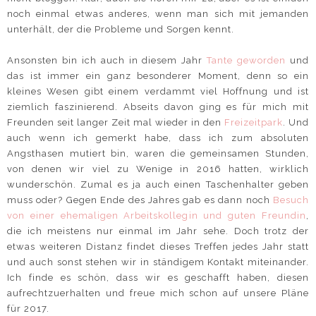
noch einmal etwas anderes, wenn man sich mit jemanden
unterhält, der die Probleme und Sorgen kennt.
Ansonsten bin ich auch in diesem Jahr
Tante geworden
und
das ist immer ein ganz besonderer Moment, denn so ein
kleines Wesen gibt einem verdammt viel Hoffnung und ist
ziemlich faszinierend. Abseits davon ging es für mich mit
Freunden seit langer Zeit mal wieder in den
Freizeitpark
. Und
auch wenn ich gemerkt habe, dass ich zum absoluten
Angsthasen mutiert bin, waren die gemeinsamen Stunden,
von denen wir viel zu Wenige in 2016 hatten, wirklich
wunderschön. Zumal es ja auch einen Taschenhalter geben
muss oder? Gegen Ende des Jahres gab es dann noch
Besuch
von einer ehemaligen Arbeitskollegin und guten Freundin
,
die ich meistens nur einmal im Jahr sehe. Doch trotz der
etwas weiteren Distanz findet dieses Treffen jedes Jahr statt
und auch sonst stehen wir in ständigem Kontakt miteinander.
Ich finde es schön, dass wir es geschafft haben, diesen
aufrechtzuerhalten und freue mich schon auf unsere Pläne
für 2017.