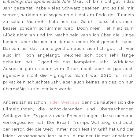
unbedingt das spannendste Jahr
. Okay ich bin nicht gut in das
Jahr gestartet, habe vieles Schwarz gesehen und es fiel mir
schwer, wirklich das sogenannte Licht am Ende des Tunnels
zu sehen. Vielmehr hatte ich das Gefühl, dass alles nicht
besser, sondern schlimmer wird. Doch mein Tief hielt zum
Glück nicht an und im Nachhinein kann ich über die Dinge
lachen, über die ich mir damals einen Kopf gemacht habe.
Danach lief das Jahr eigentlich auch ziemlich gut. Ich war
also im Hoch angelangt, welches sich doch sehr lange
gehalten hat. Eigentlich das komplette Jahr. Wirkliche
Ausreiser gab es dann zum Glück nicht, aber es gab auch
irgendwie nicht die Highlights. Somit war 2016 für mich
privat kein schlechtes Jahr, aber auch keines, an das ich nun
übermäßig zurückdenken werde.
Anders sah es schon
in der Welt aus
, denn da häuften sich die
Eilmeldungen, die schockierenden und überraschenden
Schlagzeilen. Es gab zu viele Entwicklungen, die so niemand
vorhergesehen hat. Der Brexit, Trumps Wahlsieg und auch
der Terror, der die Welt immer noch fest im Griff hat und der
leider vergangenes Jahr auch in meiner Heimat angelangt