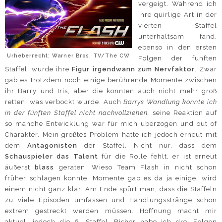
vergeigt. Während ich
ihre quirlige Art in der
vierten Staffel
unterhaltsam fand,
ebenso in den ersten
Urheberrecht: Warner Bros. TV/The CW
Folgen der fünften
Staffel, wurde ihre
Figur irgendwann zum Nervfaktor
. Zwar
gab es trotzdem noch einige berührende Momente zwischen
ihr Barry und Iris, aber die konnten auch nicht mehr groß
retten, was verbockt wurde. Auch
Barrys Wandlung konnte ich
in der fünften Staffel nicht nachvollziehen,
seine Reaktion auf
so manche Entwicklung war für mich überzogen und out of
Charakter. Mein größtes Problem hatte ich jedoch erneut mit
dem
Antagonisten
der Staffel. Nicht nur, dass dem
Schauspieler das Talent
für die Rolle fehlt, er ist erneut
äußerst
blass
geraten. Wieso Team Flash in nicht schon
früher schlagen konnte, Momente gab es da ja einige, wird
einem nicht ganz klar. Am Ende spürt man, dass die Staffeln
zu viele Episoden umfassen und Handlungsstränge schon
extrem gestreckt werden müssen. Hoffnung macht mir
aktuell jedoch die 6. Staffel. Bisher habe ich drei Folgen