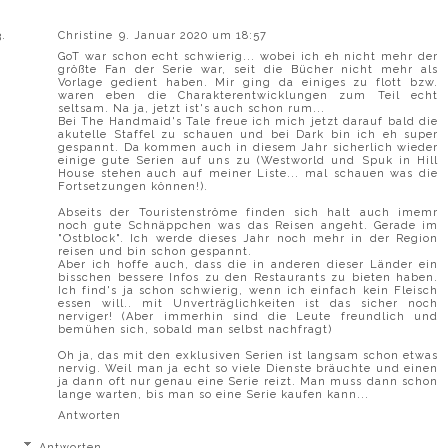
Christine
9. Januar 2020 um 18:57
GoT war schon echt schwierig... wobei ich eh nicht mehr der
größte Fan der Serie war, seit die Bücher nicht mehr als
Vorlage gedient haben. Mir ging da einiges zu flott bzw.
waren eben die Charakterentwicklungen zum Teil echt
seltsam. Na ja, jetzt ist's auch schon rum...
Bei The Handmaid's Tale freue ich mich jetzt darauf bald die
akutelle Staffel zu schauen und bei Dark bin ich eh super
gespannt. Da kommen auch in diesem Jahr sicherlich wieder
einige gute Serien auf uns zu (Westworld und Spuk in Hill
House stehen auch auf meiner Liste... mal schauen was die
Fortsetzungen können!).
Abseits der Touristenströme finden sich halt auch imemr
noch gute Schnäppchen was das Reisen angeht. Gerade im
"Ostblock". Ich werde dieses Jahr noch mehr in der Region
reisen und bin schon gespannt.
Aber ich hoffe auch, dass die in anderen dieser Länder ein
bisschen bessere Infos zu den Restaurants zu bieten haben.
Ich find's ja schon schwierig, wenn ich einfach kein Fleisch
essen will.. mit Unverträglichkeiten ist das sicher noch
nerviger! (Aber immerhin sind die Leute freundlich und
bemühen sich, sobald man selbst nachfragt)
Oh ja, das mit den exklusiven Serien ist langsam schon etwas
nervig. Weil man ja echt so viele Dienste bräuchte und einen
ja dann oft nur genau eine Serie reizt. Man muss dann schon
lange warten, bis man so eine Serie kaufen kann...
Antworten
Antworten