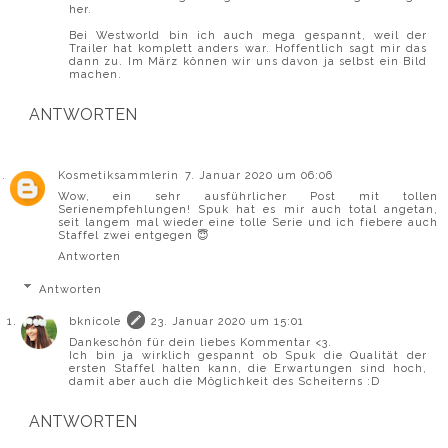
her.
Bei Westworld bin ich auch mega gespannt, weil der
Trailer hat komplett anders war. Hoffentlich sagt mir das
dann zu. Im März können wir uns davon ja selbst ein Bild
machen.
ANTWORTEN
Kosmetiksammlerin
7. Januar 2020 um 06:06
Wow, ein sehr ausführlicher Post mit tollen
Serienempfehlungen! Spuk hat es mir auch total angetan,
seit langem mal wieder eine tolle Serie und ich fiebere auch
Staffel zwei entgegen 😇
Antworten
Antworten
bknicole
23. Januar 2020 um 15:01
Dankeschön für dein liebes Kommentar <3.
Ich bin ja wirklich gespannt ob Spuk die Qualität der
ersten Staffel halten kann, die Erwartungen sind hoch,
damit aber auch die Möglichkeit des Scheiterns :D
ANTWORTEN