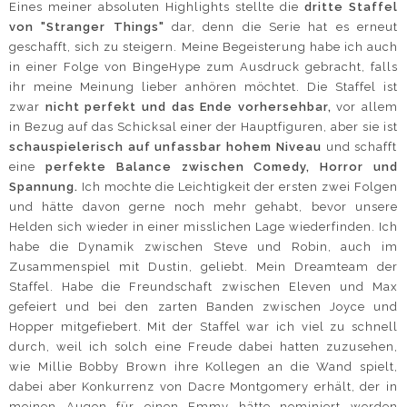
Eines meiner absoluten Highlights stellte die
dritte Staffel
von "Stranger Things"
dar, denn die Serie hat es erneut
geschafft, sich zu steigern. Meine Begeisterung habe ich auch
in einer Folge von BingeHype zum Ausdruck gebracht, falls
ihr meine Meinung lieber anhören möchtet. Die Staffel ist
zwar
nicht perfekt und das Ende vorhersehbar,
vor allem
in Bezug auf das Schicksal einer der Hauptfiguren, aber sie ist
schauspielerisch auf unfassbar hohem Niveau
und schafft
eine
perfekte Balance zwischen Comedy, Horror und
Spannung.
Ich mochte die Leichtigkeit der ersten zwei Folgen
und hätte davon gerne noch mehr gehabt, bevor unsere
Helden sich wieder in einer misslichen Lage wiederfinden. Ich
habe die Dynamik zwischen Steve und Robin, auch im
Zusammenspiel mit Dustin, geliebt. Mein Dreamteam der
Staffel. Habe die Freundschaft zwischen Eleven und Max
gefeiert und bei den zarten Banden zwischen Joyce und
Hopper mitgefiebert. Mit der Staffel war ich viel zu schnell
durch, weil ich solch eine Freude dabei hatten zuzusehen,
wie Millie Bobby Brown ihre Kollegen an die Wand spielt,
dabei aber Konkurrenz von Dacre Montgomery erhält, der in
meinen Augen für einen Emmy hätte nominiert werden