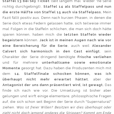
Staffel 13 bei Sky Ticket
(seit langem mal wieder 'ne Serie
richtig durchgebingt),
Staffel 14 als Staffelpass und nun
die erste Hälfte von Staffel 15 auch via Staffelpass.
Mein
Fazit fällt positiv aus. Denn nach kurzen Phasen, in denen die
Serie doch etwas Federn gelassen hatte, sich teilweise immer
mal Folgen in die Staffeln schlichen, die man sich doch hätte
sparen können, haben mich die
letzten Staffeln wieder
begeistern
können.
Jack ist in meinen Augen nach wie vor
eine Bereicherung für die Serie
, auch weil
Alexander
Calvert sich harmonisch in den Cast einfügt
, sein
Charakter der Serie dringend benötigte
Frische verliehen
und für mehrere
unterhaltsame sowie emotionale
Momente
gesorgt hat. Dazu haben die Produzenten mich mit
dem
14. Staffelfinale schocken können, was ich
überhaupt nicht mehr erwartet hättet
, aber der
Antagonist der uns dann präsentiert wird, ist gewagt.
Das
finde ich nach wie vor. Die Umsetzung ist bisher aber
gelungen und wirft einige elementare, philosophische Fragen
auf, die sich schon seit Beginn der Serie durch "Supernatural"
ziehen.
Was ist freier Willen? Besitzen wir dies überhaupt oder
zieht nicht doch jemand anderes die Strippen? Kommt am Ende