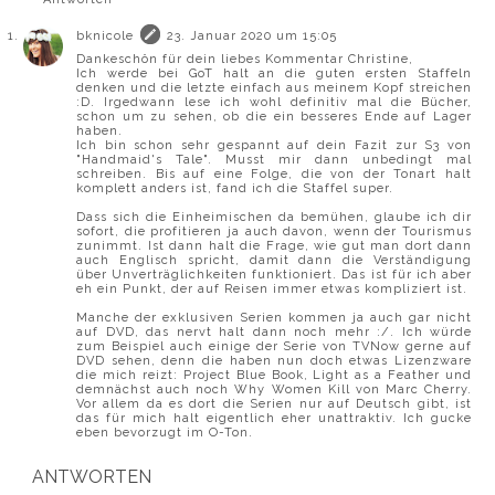
bknicole
23. Januar 2020 um 15:05
Dankeschön für dein liebes Kommentar Christine,
Ich werde bei GoT halt an die guten ersten Staffeln
denken und die letzte einfach aus meinem Kopf streichen
:D. Irgedwann lese ich wohl definitiv mal die Bücher,
schon um zu sehen, ob die ein besseres Ende auf Lager
haben.
Ich bin schon sehr gespannt auf dein Fazit zur S3 von
"Handmaid's Tale". Musst mir dann unbedingt mal
schreiben. Bis auf eine Folge, die von der Tonart halt
komplett anders ist, fand ich die Staffel super.
Dass sich die Einheimischen da bemühen, glaube ich dir
sofort, die profitieren ja auch davon, wenn der Tourismus
zunimmt. Ist dann halt die Frage, wie gut man dort dann
auch Englisch spricht, damit dann die Verständigung
über Unverträglichkeiten funktioniert. Das ist für ich aber
eh ein Punkt, der auf Reisen immer etwas kompliziert ist.
Manche der exklusiven Serien kommen ja auch gar nicht
auf DVD, das nervt halt dann noch mehr :/. Ich würde
zum Beispiel auch einige der Serie von TVNow gerne auf
DVD sehen, denn die haben nun doch etwas Lizenzware
die mich reizt: Project Blue Book, Light as a Feather und
demnächst auch noch Why Women Kill von Marc Cherry.
Vor allem da es dort die Serien nur auf Deutsch gibt, ist
das für mich halt eigentlich eher unattraktiv. Ich gucke
eben bevorzugt im O-Ton.
ANTWORTEN