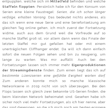
entpuppten, welche sich im
Mittelfeld
befinden und welche
Staffeln floppten
. Persönlich habe ich für den Konsum von
Serien eine kleine Faustregel:
Serien, die ich schon länger
verfolge, erhalten Vorrang.
Das bedeutet nichts anderes, als
das ich wenn eine neue Serie und eine Seriefortsetzung am
gleichen Tag online gehen, ich mich zuerst der Fortsetzung
widme, auch aus dem Grund weil die Vorfreude auf so
manche Staffel groß ist, vor allem dann wenn das Finale der
letzten Staffel mir gut gefallen hat oder mit einem
unerträglichen Cliffhanger endet. Da will ich dann einfach
sofort die neuen Folgen sehen und bin zu neugierig, um
lange zu warten. Was mir auffällt: Auch bei den
Fortsetzungen lassen sich immer mehr
Eigenproduktionen
der Streamingdienste
finden. Zum einen liegt das ich auf
bestimmte Lizenzserien eine gefühlte Ewigkeit warten darf.
Zum anderen konnte mich so manche klassische
Networkserie in 2019 nicht von sich überzeugen. Bei den
Flops lassen sich gleich zwei bekannte US-Serien finden, die
beim kleinsten Network beheimatet sind. Gesehen habe ich
sicher noch viel mehr Fortsetzungen, als ich hier nenne, aber
das sind diejenigen, an die ich mich noch am besten erinnere