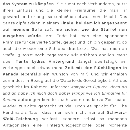
das System zu kämpfen.
Sie sucht nach Verbündeten, nutzt
ihren Einfluss und die kleinen Freiräume, die man ihr
gewährt und erlangt so schließlich etwas mehr Macht. Das
ganze gipfelt dann in einem
Finale, bei dem ich angespannt
auf meinem Sofa saß, nie sicher, wie die Staffel nun
ausgehen würde.
Am Ende hat man eine spannende
Prämisse für die vierte Staffel gelegt und ich bin gespannt, ob
auch die wieder eine Schippe draufsetzt. Was hat mich an
Staffel 3 sonst noch begeistert? Wir erfahren endlich mehr
über
Tante Lydias Hintergrund
(längst überfällig), wir
verbringen auch etwas mehr
Zeit mit den Flüchtlingen in
Kanada
(ebenfalls ein Wunsch von mir) und wir erhalten
zumindest in Bezug auf die Waterfords Gerechtigkeit. All das
geschieht im Rahmen unfassbar
komplexer Figuren, denn ab
und an habe ich mich doch dabei ertippt wie ich Empathie für
Serena
aufbringen konnte, auch wenn das kurze Zeit später
wieder zunichte gemacht wurde. Doch es spricht für "The
Handmaid's Tale", dass man sich nicht nur auf
Schwarz-
Weiß-Zeichnung
verlässt, sondern selbst so manchen
Antagonisten eine Hintergrundgeschichte oder Momente