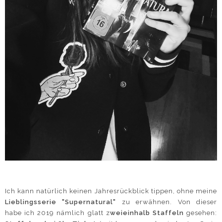
Ich kann natürlich keinen Jahresrückblick tippen, ohne meine
Lieblingsserie "Supernatural"
zu erwähnen. Von dieser
habe ich 2019 nämlich glatt z
weieinhalb Staffeln
gesehen: