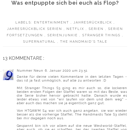
Was entpuppte sich bei euch als Flop?
LABELS:
ENTERTAINMENT
,
JAHRESRÜCKBLICK
,
JAHRESRÜCKBLICK SERIEN
,
NETFLIX
,
SERIEN
,
SERIEN
FORTSETZUNGEN
,
SERIENJUNKIE
,
STRANGER THINGS
,
SUPERNATURAL
,
THE HANDMAID'S TALE
13 KOMMENTARE :
Nummer Neun
6. Januar 2020 um 23:51
Danke für deine vielen Kommentare in den letzten Tagen -
das ist ja fast unmöglich, auf alle zu antworten :D
Mit Stranger Things S3 ging es mir auch so, die lockeren
beiden ersten Folgen der Staffel waren so mit das Beste, was
die Serie bisher hervor gebracht hatte. Danach wurde es
leider etwas viel von "wir laufen vor dem und dem weg" -
aber auch das machen sie ja eigentlich ganz gut.
Von HTGAWM S4 war ich auch ganz angetan, sie war wieder
besser als die vorherige Staffel. The Handmaids Tale S3 steht
bei mir dagegen noch aus.
Gespannt bin ich vor allem auf die neue Westworld-Staffel,
aber auch, ob sie es schaffen, bei der zweiten Staffel von