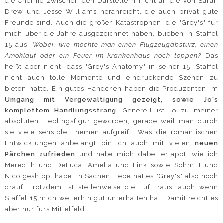
die Chemie zwischen den Darstellern nicht an die von Sarah
Drew und Jesse Williams heranreicht, die auch privat gute
Freunde sind. Auch die großen Katastrophen, die "Grey's" für
mich über die Jahre ausgezeichnet haben, blieben in Staffel
15 aus.
Wobei, wie möchte man einen Flugzeugabsturz, einen
Amoklauf oder ein Feuer im Krankenhaus noch toppen?
Das
heißt aber nicht, dass "Grey's Anatomy" in seiner 15. Staffel
nicht auch tolle Momente und eindruckende Szenen zu
bieten hatte. Ein gutes Händchen haben die Produzenten im
Umgang mit Vergewaltigung gezeigt, sowie Jo's
komplettem Handlungsstrang.
Generell ist Jo zu meiner
absoluten Lieblingsfigur geworden, gerade weil man durch
sie viele sensible Themen aufgreift. Was die romantischen
Entwicklungen anbelangt bin ich auch mit vielen
neuen
Pärchen zufrieden
und habe mich dabei ertappt, wie ich
Meredith und DeLuca, Amelia und Link sowie Schmitt und
Nico geshippt habe. In Sachen Liebe hat es "Grey's" also noch
drauf. Trotzdem ist stellenweise die Luft raus, auch wenn
Staffel 15 mich weiterhin gut unterhalten hat. Damit reicht es
aber nur fürs Mittelfeld.