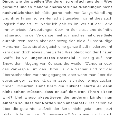
Dinge, wie die weißen Wanderer zu einfach aus dem Weg
geräumt und so manche charakterliche Wendungen
nicht
nachvollziehbar.
Ich hätte gerne mehr von Danys Wandlung
und ihrer tyrannischen Herrschaft gesehen, damit dies auch
logisch fundiert ist. Natürlich gab es im Verlauf der Serie
immer wieder Andeutungen über ihr Schicksal und definitiv
hat sie auch in der Vergangenheit so manches mal diese Seite
durchblitzen lassen, aber das bezog sich nie auf unschuldige
Menschen. Dass sie also gleich eine ganze Stadt niederbrennt
kam dann doch etwas unerwartet. Was bleibt von der finalen
Staffel ist viel
ungenutztes Potenzial
in Bezug auf John
Snow, dem Abgang von Cercsei, die weißen Wanderer oder
das Ränkespiel um den Thron. Ja, die Macher sind mit der
überraschenden Variante gegangen, aber wenn man über die
etwas länger nachdenkt, dann lassen sich doch einige Lücken
finden.
Immerhin sieht Bram die Zukunft. Hätte er dann
nicht sehen müssen, dass er auf dem Iron Thron sitzen
wird? Und wieso akzeptieren die anderen Länder nun
einfach so, dass der Norden sich abspaltet?
Das haben sie
über die gesamte Laufzeit der Serie nicht getan und jetzt
plötzlich kommt der Sinneswandel? Nach wie vor bin ich