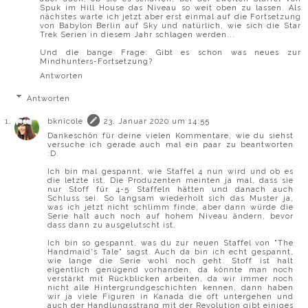
Spuk im Hill House das Niveau so weit oben zu lassen. Als
nächstes warte ich jetzt aber erst einmal auf die Fortsetzung
von Babylon Berlin auf Sky und natürlich, wie sich die Star
Trek Serien in diesem Jahr schlagen werden...
Und die bange Frage: Gibt es schon was neues zur
Mindhunters-Fortsetzung?
Antworten
Antworten
bknicole
23. Januar 2020 um 14:55
Dankeschön für deine vielen Kommentare, wie du siehst
versuche ich gerade auch mal ein paar zu beantworten
:D.
Ich bin mal gespannt, wie Staffel 4 nun wird und ob es
die letzte ist. Die Produzenten meinten ja mal, dass sie
nur Stoff für 4-5 Staffeln hätten und danach auch
Schluss sei. So langsam wiederholt sich das Muster ja,
was ich jetzt nicht schlimm finde, aber dann würde die
Serie halt auch noch auf hohem Niveau ändern, bevor
dass dann zu ausgelutscht ist.
Ich bin so gespannt, was du zur neuen Staffel von "The
Handmaid's Tale" sagst. Auch da bin ich echt gespannt,
wie lange die Serie wohl noch geht. Stoff ist halt
eigentlich genügend vorhanden, da könnte man noch
verstärkt mit Rückblicken arbeiten, da wir immer noch
nicht alle Hintergrundgeschichten kennen, dann haben
wir ja viele Figuren in Kanada die oft untergehen und
auch der Handlungsstrang mit der Revolution gibt einiges