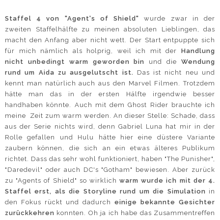
Staffel 4 von "Agent's of Shield"
wurde zwar in der
zweiten Staffelhälfte zu meinen absoluten Lieblingen, das
macht den Anfang aber nicht wett. Der Start entpuppte sich
für mich nämlich als holprig, weil ich mit der
Handlung
nicht unbedingt warm geworden bin
und die
Wendung
rund um Aida zu ausgelutscht ist.
Das ist nicht neu und
kennt man natürlich auch aus den Marvel Filmen. Trotzdem
hätte man das in der ersten Hälfte irgendwie besser
handhaben könnte. Auch mit dem Ghost Rider brauchte ich
meine Zeit zum warm werden. An dieser Stelle: Schade, dass
aus der Serie nichts wird, denn Gabriel Luna hat mir in der
Rolle gefallen und Hulu hätte hier eine düstere Variante
zaubern können, die sich an ein etwas älteres Publikum
richtet. Dass das sehr wohl funktioniert, haben "The Punisher",
"Daredevil" oder auch DC's "Gotham" bewiesen. Aber zurück
zu "Agents of Shield" so wirklich
warm wurde ich mit der 4.
Staffel erst, als die Storyline rund um die Simulation
in
den Fokus rückt und dadurch
einige bekannte Gesichter
zurückkehren
konnten. Oh ja ich habe das Zusammentreffen