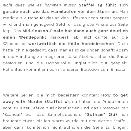
nicht alles wie es kommen muss?
Staffel 15 fühlt sich
gerade noch wie das warmlaufen vor dem Sturm an.
Man
merkt als Zuschauer das an den Effekten noch etwas gespart
wird und man genügend Geld für das große Finale zur Seite
legt. Das
Mid-Season-Finale hat dann auch ganz deutlich
einen Wendepunkt markiert
, ab jetzt dürfte auf die
Winchester
wortwörtlich die Hölle hereinbrechen
. Dazu
hätte ich nie gedacht, dass man es so gelungen schafft Adam
in die Handlung zu integrieren. Jake Abel hat allen die Show
gestohlen und die Doppelrolle unglaublich gut gespielt.
Hoffentlich kommt er noch in anderen Episoden zum Einsatz.
Weitere Serien, die mich begeistern konnten:
How to get
away with Murder (Staffel 4),
da haben die Produzenten
echt zu alter Stärke zurückgefunden und das Crossover mit
"Scandal" war das Sahnehäupchen.
"Gotham" (S4)
, ich
brauchte etwas bis ich warm wurde mit der vierten Staffel,
aber dann konnte ich nicht aufhören die Serie zu bingen.