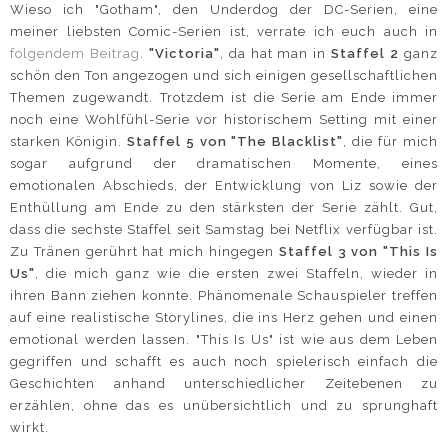
Wieso ich "Gotham", den Underdog der DC-Serien, eine
meiner liebsten Comic-Serien ist, verrate ich euch auch in
folgendem Beitrag
.
"Victoria"
, da hat man in
Staffel 2
ganz
schön den Ton angezogen und sich einigen gesellschaftlichen
Themen zugewandt. Trotzdem ist die Serie am Ende immer
noch eine Wohlfühl-Serie vor historischem Setting mit einer
starken Königin.
Staffel 5 von "The Blacklist"
, die für mich
sogar aufgrund der dramatischen Momente, eines
emotionalen Abschieds, der Entwicklung von Liz sowie der
Enthüllung am Ende zu den stärksten der Serie zählt. Gut,
dass die sechste Staffel seit Samstag bei Netflix verfügbar ist.
Zu Tränen gerührt hat mich hingegen
Staffel 3 von "This Is
Us"
, die mich ganz wie die ersten zwei Staffeln, wieder in
ihren Bann ziehen konnte. Phänomenale Schauspieler treffen
auf eine realistische Storylines, die ins Herz gehen und einen
emotional werden lassen. "This Is Us" ist wie aus dem Leben
gegriffen und schafft es auch noch spielerisch einfach die
Geschichten anhand unterschiedlicher Zeitebenen zu
erzählen, ohne das es unübersichtlich und zu sprunghaft
wirkt.