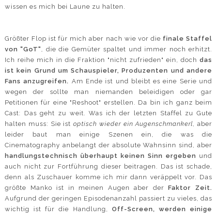
wissen es mich bei Laune zu halten.
Größter Flop ist für mich aber nach wie vor die
finale Staffel
von "GoT"
, die die Gemüter spaltet und immer noch erhitzt.
Ich reihe mich in die Fraktion "nicht zufrieden" ein, doch
das
ist kein Grund um Schauspieler, Produzenten und andere
Fans anzugreifen.
Am Ende ist und bleibt es eine Serie und
wegen der sollte man niemanden beleidigen oder gar
Petitionen für eine "Reshoot" erstellen. Da bin ich ganz beim
Cast: Das geht zu weit. Was ich der letzten Staffel zu Gute
halten muss: Sie ist
optisch wieder ein Augenschmankerl
, aber
leider baut man einige Szenen ein, die was die
Cinematography anbelangt der absolute Wahnsinn sind, aber
handlungstechnisch überhaupt keinen Sinn ergeben
und
auch nicht zur Fortführung dieser beitragen. Das ist schade,
denn als Zuschauer komme ich mir dann veräppelt vor. Das
größte Manko ist in meinen Augen aber der
Faktor Zeit.
Aufgrund der geringen Episodenanzahl passiert zu vieles, das
wichtig ist für die Handlung,
Off-Screen, werden einige