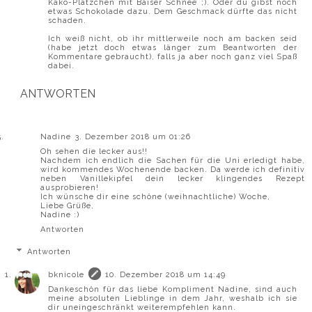
Kako-Plätzchen mit Baiser Schnee ;). Oder du gibst noch
etwas Schokolade dazu. Dem Geschmack dürfte das nicht
schaden.
Ich weiß nicht, ob ihr mittlerweile noch am backen seid
(habe jetzt doch etwas länger zum Beantworten der
Kommentare gebraucht), falls ja aber noch ganz viel Spaß
dabei.
ANTWORTEN
Nadine
3. Dezember 2018 um 01:26
Oh sehen die lecker aus!!
Nachdem ich endlich die Sachen für die Uni erledigt habe,
wird kommendes Wochenende backen. Da werde ich definitiv
neben Vanillekipfel dein lecker klingendes Rezept
ausprobieren!
Ich wünsche dir eine schöne (weihnachtliche) Woche,
Liebe Grüße,
Nadine :)
Antworten
Antworten
bknicole
10. Dezember 2018 um 14:49
Dankeschön für das liebe Kompliment Nadine, sind auch
meine absoluten Lieblinge in dem Jahr, weshalb ich sie
dir uneingeschränkt weiterempfehlen kann.