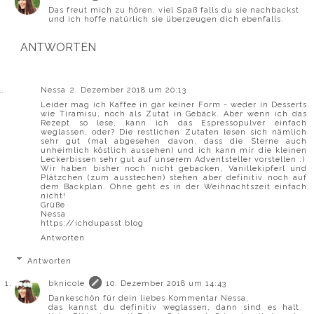
Das freut mich zu hören, viel Spaß falls du sie nachbackst
und ich hoffe natürlich sie überzeugen dich ebenfalls.
ANTWORTEN
Nessa
2. Dezember 2018 um 20:13
Leider mag ich Kaffee in gar keiner Form - weder in Desserts
wie Tiramisu, noch als Zutat in Gebäck. Aber wenn ich das
Rezept so lese, kann ich das Espressopulver einfach
weglassen, oder? Die restlichen Zutaten lesen sich nämlich
sehr gut (mal abgesehen davon, dass die Sterne auch
unheimlich köstlich aussehen) und ich kann mir die kleinen
Leckerbissen sehr gut auf unserem Adventsteller vorstellen :)
Wir haben bisher noch nicht gebacken, Vanillekipferl und
Plätzchen (zum ausstechen) stehen aber definitiv noch auf
dem Backplan. Ohne geht es in der Weihnachtszeit einfach
nicht!
Grüße
Nessa
https://ichdupasst.blog
Antworten
Antworten
bknicole
10. Dezember 2018 um 14:43
Dankeschön für dein liebes Kommentar Nessa,
das kannst du definitiv weglassen, dann sind es halt