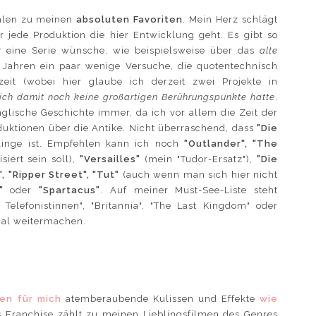
len zu meinen
absoluten Favoriten
. Mein Herz schlägt
r jede Produktion die hier Entwicklung geht. Es gibt so
r eine Serie wünsche, wie beispielsweise über das
alte
Jahren ein paar wenige Versuche, die quotentechnisch
nzeit (wobei hier glaube ich derzeit zwei Projekte in
 ich damit noch keine großartigen Berührungspunkte hatte
.
glische Geschichte immer, da ich vor allem die Zeit der
duktionen über die Antike. Nicht überraschend, dass
"Die
inge ist. Empfehlen kann ich noch
"Outlander", "The
ert sein soll),
"Versailles"
(mein "Tudor-Ersatz"),
"Die
, "Ripper Street", "Tut"
(auch wenn man sich hier nicht
"
oder
"Spartacus"
. Auf meiner Must-See-Liste steht
Telefonistinnen", "Britannia", "The Last Kingdom" oder
mal weitermachen.
ren für mich
atemberaubende Kulissen und Effekte
wie
s Franchise zählt zu meinen Lieblingsfilmen des Genres