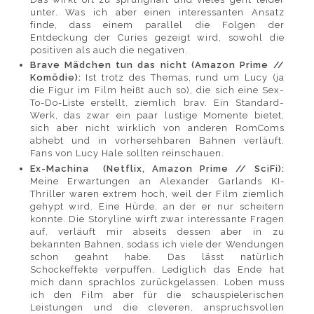
unter. Was ich aber einen interessanten Ansatz
finde, dass einem parallel die Folgen der
Entdeckung der Curies gezeigt wird, sowohl die
positiven als auch die negativen.
Brave Mädchen tun das nicht (Amazon Prime //
Komödie):
Ist trotz des Themas, rund um Lucy (ja
die Figur im Film heißt auch so), die sich eine Sex-
To-Do-Liste erstellt, ziemlich brav. Ein Standard-
Werk, das zwar ein paar lustige Momente bietet,
sich aber nicht wirklich von anderen RomComs
abhebt und in vorhersehbaren Bahnen verläuft.
Fans von Lucy Hale sollten reinschauen.
Ex-Machina (Netflix, Amazon Prime // SciFi):
Meine Erwartungen an Alexander Garlands KI-
Thriller waren extrem hoch, weil der Film ziemlich
gehypt wird. Eine Hürde, an der er nur scheitern
konnte. Die Storyline wirft zwar interessante Fragen
auf, verläuft mir abseits dessen aber in zu
bekannten Bahnen, sodass ich viele der Wendungen
schon geahnt habe. Das lässt natürlich
Schockeffekte verpuffen. Lediglich das Ende hat
mich dann sprachlos zurückgelassen. Loben muss
ich den Film aber für die schauspielerischen
Leistungen und die cleveren, anspruchsvollen