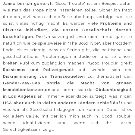
Jamie bin ich genervt.
"Good Trouble" ist ein Beispiel dafür,
wie man das Trope nicht inszenieren sollte. Sicherlich fragt
ihr euch jetzt, wieso ich die Serie überhaupt verfolge, weil sie
sonst vieles richtig macht. Es werden viele
Probleme und
Diskurse inkludiert, die unsere Gesellschaft derzeit
beschäftigen.
Die Umsetzung ist zwar nicht immer ganz so
natürlich wie beispielsweise in "The Bold Type", aber trotzdem
finde ich es wichtig, dass es Serien gibt, die politische und
gesellschaftliche Problemlagen inkludieren und so einem
breiten Publikum zugänglich machen. "Good Trouble" greift
Rassismus und Polizeigewalt
auf, wendet sich der
Diskriminierung von Transsexuellen
zu, thematisiert den
Gender-Pay-Gap sowie die Macht von großen
Immobilienkonzernen
oder nimmt sich der
Obdachlosigkeit
in Los Angeles
an. Immer wieder dabei aufzeigt, was in den
USA aber auch in vielen anderen Ländern schiefläuft
und
was wir als Gesellschaft dagegen tun könnten. Dabei ist es
vor allem Callie, mit der ich mich auch in "Good Trouble"
wieder identifizieren kann, wenn sich ihr starker
Gerechtigkeitssinn zeigt.