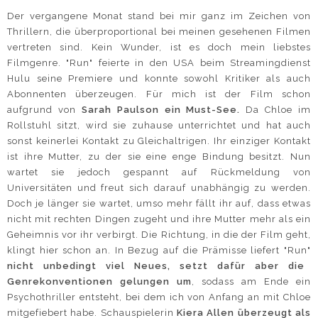
Der vergangene Monat stand bei mir ganz im Zeichen von
Thrillern, die überproportional bei meinen gesehenen Filmen
vertreten sind. Kein Wunder, ist es doch mein liebstes
Filmgenre. "Run" feierte in den USA beim Streamingdienst
Hulu seine Premiere und konnte sowohl Kritiker als auch
Abonnenten überzeugen. Für mich ist der Film schon
aufgrund von
Sarah Paulson ein Must-See.
Da Chloe im
Rollstuhl sitzt, wird sie zuhause unterrichtet und hat auch
sonst keinerlei Kontakt zu Gleichaltrigen. Ihr einziger Kontakt
ist ihre Mutter, zu der sie eine enge Bindung besitzt. Nun
wartet sie jedoch gespannt auf Rückmeldung von
Universitäten und freut sich darauf unabhängig zu werden.
Doch je länger sie wartet, umso mehr fällt ihr auf, dass etwas
nicht mit rechten Dingen zugeht und ihre Mutter mehr als ein
Geheimnis vor ihr verbirgt. Die Richtung, in die der Film geht,
klingt hier schon an. In Bezug auf die Prämisse liefert "Run"
nicht unbedingt viel Neues, setzt dafür aber die
Genrekonventionen gelungen um
, sodass am Ende ein
Psychothriller entsteht, bei dem ich von Anfang an mit Chloe
mitgefiebert habe. Schauspielerin
Kiera Allen überzeugt als