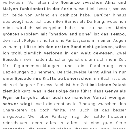
verkörpern. Vor allem die
Romanze zwischen Alina und
Malyen funktioniert in der Serie
wesentlich besser, sodass
ich beide von Anfang an geshippt habe. Darüber hinaus
überzeugt natürlich auch Ben Barnes als Darkling, wobei ich
mich wirklich schwergetan habe, ihn zu hassen.
Mein
größtes Problem mit "Shadow and Bone" ist das Tempo
,
denn acht Folgen sind für eine Fantasyserie in meinen Augen
zu wenig.
Hätte ich den ersten Band nicht gelesen, wäre
ich wohl ziemlich verloren in der Welt gewesen.
Zwei
Episoden mehr hätten da schon geholfen, um sich mehr Zeit
für Figurenentwicklungen und die Etablierung von
Beziehungen zu nehmen. Beispielsweise
lernt Alina in nur
einer Episode ihre Kräfte zu beherrschen,
im Buch ist dies
ein viel längerer Prozess. Auch ist ihre Zeit
im kleinen Palast
ziemlich kurz, was in der Folge dazu führt, dass Genya als
Figur untergeht, aber auch so mancher Verrat weniger
schwer wiegt
, weil die emotionale Bindung zwischen den
Charakteren da doch fehlte. Im Buch ist das besser
umgesetzt. Wer aber Fantasy mag, der sollte trotzdem
reinschauen, denn alles in allem ist eine gute Serie