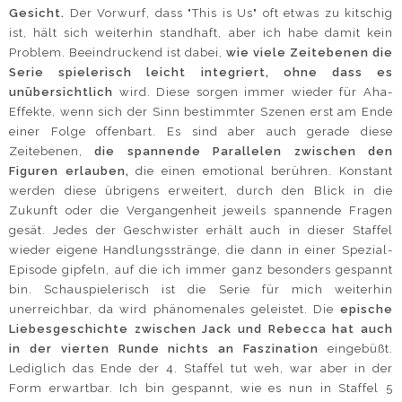
Gesicht.
Der Vorwurf, dass "This is Us" oft etwas zu kitschig
ist, hält sich weiterhin standhaft, aber ich habe damit kein
Problem. Beeindruckend ist dabei,
wie viele Zeitebenen die
Serie spielerisch leicht integriert, ohne dass es
unübersichtlich
wird. Diese sorgen immer wieder für Aha-
Effekte, wenn sich der Sinn bestimmter Szenen erst am Ende
einer Folge offenbart. Es sind aber auch gerade diese
Zeitebenen,
die spannende Parallelen zwischen den
Figuren erlauben,
die einen emotional berühren. Konstant
werden diese übrigens erweitert, durch den Blick in die
Zukunft oder die Vergangenheit jeweils spannende Fragen
gesät. Jedes der Geschwister erhält auch in dieser Staffel
wieder eigene Handlungsstränge, die dann in einer Spezial-
Episode gipfeln, auf die ich immer ganz besonders gespannt
bin. Schauspielerisch ist die Serie für mich weiterhin
unerreichbar, da wird phänomenales geleistet. Die
epische
Liebesgeschichte zwischen Jack und Rebecca hat auch
in der vierten Runde nichts an Faszination
eingebüßt.
Lediglich das Ende der 4. Staffel tut weh, war aber in der
Form erwartbar. Ich bin gespannt, wie es nun in Staffel 5