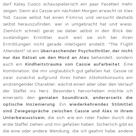
darf Kaley Cuoco schauspielerisch ein paar Facetten mehr
zeigen. Denn als Cassie am nächsten Morgen erwacht ist Alex
Tod. Cassie selbst hat einen Filmriss und versucht deshalb
selbst herauszufinden, wer in umgebracht hat und wieso.
Ziemlich schnell gerät sie dabei selbst in den Blick der
zuständigen Ermittler, auch weil sie sich bei ihren
Ermittlungen nicht gerade intelligent anstellt. "The Flight
Attendant" ist ein
überraschender Psychothriller, der nicht
nur das Rätsel um den Mord an Alex
behandelt, sondern
auch ein
Kindheitstrauma von Cassie aufarbeitet
. Eine
Kombination, die mir unglaublich gut gefallen hat. Cassie ist
zwar zunächst aufgrund ihres hohen Alkoholkonsums ein
anstrengender Charakter, wächst einen aber über den Verlauf
der Staffel ins Herz. Besonders hervorheben möchte ich
einerseits den
genialen Soundtrack, andererseits die
optische Inszenierung
. Ein
wiederkehrendes Stilmittel
sind Zwiegespräche zwischen Cassie und Alex in ihrem
Unterbewusstsein,
die sich wie ein roter Faden durch die
erste Staffel ziehen und mir gefallen haben. Sicherlich gibt es
die eine oder andere Wendung, die ich geahnt habe, andere