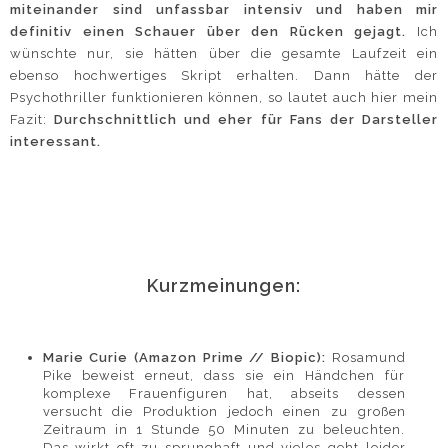
miteinander sind unfassbar intensiv und haben mir
definitiv einen Schauer über den Rücken gejagt.
Ich
wünschte nur, sie hätten über die gesamte Laufzeit ein
ebenso hochwertiges Skript erhalten. Dann hätte der
Psychothriller funktionieren können, so lautet auch hier mein
Fazit:
Durchschnittlich und eher für Fans der Darsteller
interessant.
Kurzmeinungen:
Marie Curie (Amazon Prime // Biopic):
Rosamund
Pike beweist erneut, dass sie ein Händchen für
komplexe Frauenfiguren hat, abseits dessen
versucht die Produktion jedoch einen zu großen
Zeitraum in 1 Stunde 50 Minuten zu beleuchten.
Das wirkt oft zu sprunghaft und vieles geht leider