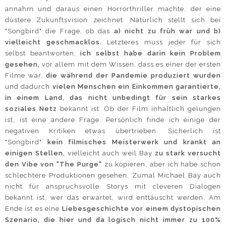
annahm und daraus einen Horrorthriller machte, der eine
düstere Zukunftsvision zeichnet. Natürlich stellt sich bei
"Songbird" die Frage, ob das
a) nicht zu früh war und b)
vielleicht geschmacklos.
Letzteres muss jeder für sich
selbst beantworten,
ich selbst habe darin kein Problem
gesehen,
vor allem mit dem Wissen, dass es einer der ersten
Filme war,
die während der Pandemie produziert wurden
und dadurch
vielen Menschen ein Einkommen garantierte,
in einem Land, das nicht unbedingt für sein starkes
soziales Netz
bekannt ist. Ob der Film inhaltlich gelungen
ist, ist eine andere Frage. Persönlich finde ich einige der
negativen Kritiken etwas übertrieben. Sicherlich ist
"Songbird"
kein filmisches Meisterwerk und krankt an
einigen Stellen,
vielleicht auch weil Bay
zu stark versucht
den Vibe von "The Purge"
zu kopieren, aber ich habe schon
schlechtere Produktionen gesehen. Zumal Michael Bay auch
nicht für anspruchsvolle Storys mit cleveren Dialogen
bekannt ist, wer das erwartet, wird enttäuscht werden. Am
Ende ist es eine
Liebesgeschichte vor einem dystopischen
Szenario, die hier und da logisch nicht immer zu 100%