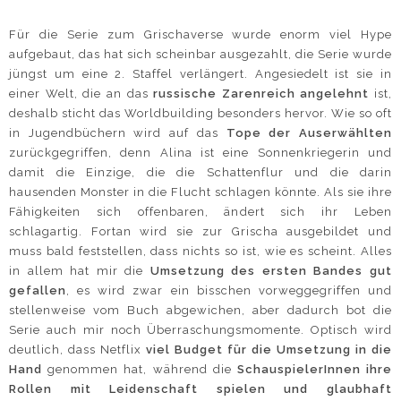
Für die Serie zum Grischaverse wurde enorm viel Hype
aufgebaut, das hat sich scheinbar ausgezahlt, die Serie wurde
jüngst um eine 2. Staffel verlängert. Angesiedelt ist sie in
einer Welt, die an das
russische Zarenreich angelehnt
ist,
deshalb sticht das Worldbuilding besonders hervor. Wie so oft
in Jugendbüchern wird auf das
Tope der Auserwählten
zurückgegriffen, denn Alina ist eine Sonnenkriegerin und
damit die Einzige, die die Schattenflur und die darin
hausenden Monster in die Flucht schlagen könnte. Als sie ihre
Fähigkeiten sich offenbaren, ändert sich ihr Leben
schlagartig. Fortan wird sie zur Grischa ausgebildet und
muss bald feststellen, dass nichts so ist, wie es scheint. Alles
in allem hat mir die
Umsetzung des ersten Bandes gut
gefallen
, es wird zwar ein bisschen vorweggegriffen und
stellenweise vom Buch abgewichen, aber dadurch bot die
Serie auch mir noch Überraschungsmomente. Optisch wird
deutlich, dass Netflix
viel Budget für die Umsetzung in die
Hand
genommen hat, während die
SchauspielerInnen ihre
Rollen mit Leidenschaft spielen und glaubhaft