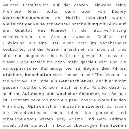
welcher ursprünglich auf der großen Leinwand seine
Premiere feiern sollte, dann aber von
Disney
überraschenderweise an Netflix lizenziert
wurde.
Vielleicht gar keine schlechte Entscheidung mit Blick auf
die Qualität des Filmes?
In der Buchverfilmung
verschwimmen die Grenzen zwischen Realität und
Einbildung, als eine Frau einen Mord im Nachbarhaus
beobachtet und die Polizei ihr eröffnet, sie habe sich dies
alles nur eingebildet. Ich hätte mir gewünscht, dass mit
dieser Frage tatsächlich noch mehr gespielt wird und die
atmosphärische Stimmung, die zu Beginn des Filmes
etabliert, beibehalten wird.
Jedoch macht "The Woman in
the Window" am Ende
ein Genreschlenker, der hier nicht
passen möchte
und sich falsch anfühlt. Parallel dazu ist
auch die
Auflösung kein wirklicher Schocker,
was Schade
ist. Trotzdem habe ich noch ein paar lobende Worte für den
Film übrig:
Optisch ist er innovativ inszeniert,
da haben
die Verantwortlichen einen tollen Job gemacht und
schauspielerisch wissen Amy Adams und Gary Oldman
jeweils allein als auch im Duo zu überzeugen.
Ihre Szenen