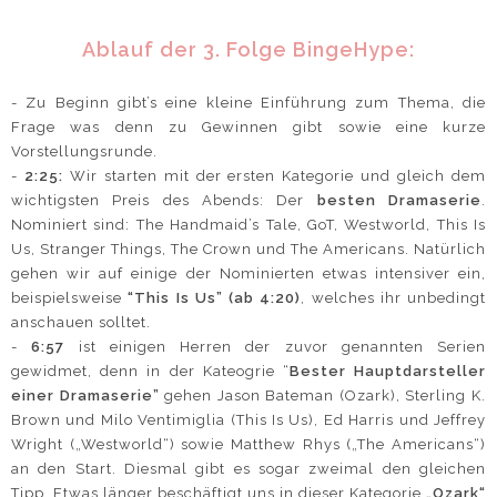
Ablauf der 3. Folge BingeHype:
- Zu Beginn gibt’s eine kleine Einführung zum Thema, die
Frage was denn zu Gewinnen gibt sowie eine kurze
Vorstellungsrunde.
-
2:25:
Wir starten mit der ersten Kategorie und gleich dem
wichtigsten Preis des Abends: Der
besten Dramaserie
.
Nominiert sind: The Handmaid’s Tale, GoT, Westworld, This Is
Us, Stranger Things, The Crown und The Americans. Natürlich
gehen wir auf einige der Nominierten etwas intensiver ein,
beispielsweise
“This Is Us” (ab 4:20)
, welches ihr unbedingt
anschauen solltet.
-
6:57
ist einigen Herren der zuvor genannten Serien
gewidmet, denn in der Kateogrie “
Bester Hauptdarsteller
einer Dramaserie”
gehen Jason Bateman (Ozark), Sterling K.
Brown und Milo Ventimiglia (This Is Us), Ed Harris und Jeffrey
Wright („Westworld“) sowie Matthew Rhys („The Americans“)
an den Start. Diesmal gibt es sogar zweimal den gleichen
Tipp. Etwas länger beschäftigt uns in dieser Kategorie
„Ozark“