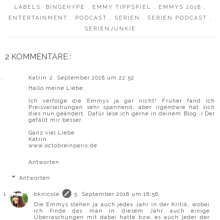
LABELS:
BINGEHYPE
,
EMMY TIPPSPIEL
,
EMMYS 2018
,
ENTERTAINMENT
,
PODCAST
,
SERIEN
,
SERIEN PODCAST
,
SERIENJUNKIE
2 KOMMENTARE :
Katrin
2. September 2018 um 22:52
Hallo meine Liebe,
Ich verfolge die Emmys ja gar nicht! Früher fand ich
Preisverleihungen sehr spannend, aber irgendwie hat sich
dies nun geändert. Dafür lese ich gerne in deinem Blog :) Der
gefällt mir besser.
Ganz viel Liebe
Katrin
www.octobreinparis.de
Antworten
Antworten
bknicole
5. September 2018 um 16:56
Die Emmys stehen ja auch jedes Jahr in der Kritik, wobei
ich finde das man in diesem Jahr auch einige
Überraschungen mit dabei hatte bzw. es auch jeder der