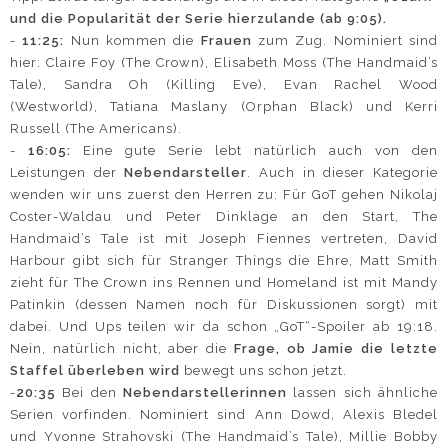
und die Popularität der Serie hierzulande (ab 9:05).
-
11:25:
Nun kommen die
Frauen
zum Zug. Nominiert sind
hier: Claire Foy (The Crown), Elisabeth Moss (The Handmaid’s
Tale), Sandra Oh (Killing Eve), Evan Rachel Wood
(Westworld), Tatiana Maslany (Orphan Black) und Kerri
Russell (The Americans).
-
16:05:
Eine gute Serie lebt natürlich auch von den
Leistungen der
Nebendarsteller
. Auch in dieser Kategorie
wenden wir uns zuerst den Herren zu: Für GoT gehen Nikolaj
Coster-Waldau und Peter Dinklage an den Start, The
Handmaid’s Tale ist mit Joseph Fiennes vertreten, David
Harbour gibt sich für Stranger Things die Ehre, Matt Smith
zieht für The Crown ins Rennen und Homeland ist mit Mandy
Patinkin (dessen Namen noch für Diskussionen sorgt) mit
dabei. Und Ups teilen wir da schon „GoT“-Spoiler ab 19:18.
Nein, natürlich nicht, aber die
Frage, ob Jamie die letzte
Staffel überleben wird
bewegt uns schon jetzt.
-
20:35
Bei den
Nebendarstellerinnen
lassen sich ähnliche
Serien vorfinden. Nominiert sind Ann Dowd, Alexis Bledel
und Yvonne Strahovski (The Handmaid’s Tale), Millie Bobby