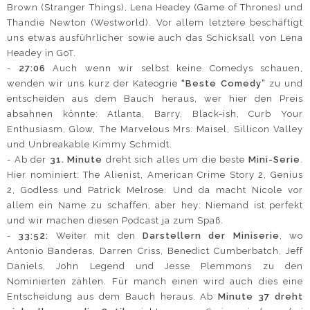
Brown (Stranger Things), Lena Headey (Game of Thrones) und
Thandie Newton (Westworld). Vor allem letztere beschäftigt
uns etwas ausführlicher sowie auch das Schicksall von Lena
Headey in GoT.
-
27:06
Auch wenn wir selbst keine Comedys schauen,
wenden wir uns kurz der Kateogrie
“Beste Comedy”
zu und
entscheiden aus dem Bauch heraus, wer hier den Preis
absahnen könnte: Atlanta, Barry, Black-ish, Curb Your
Enthusiasm, Glow, The Marvelous Mrs. Maisel, Sillicon Valley
und Unbreakable Kimmy Schmidt.
- Ab der
31. Minute
dreht sich alles um die beste
Mini-Serie
.
Hier nominiert: The Alienist, American Crime Story 2, Genius
2, Godless und Patrick Melrose. Und da macht Nicole vor
allem ein Name zu schaffen, aber hey: Niemand ist perfekt
und wir machen diesen Podcast ja zum Spaß.
-
33:52:
Weiter mit den
Darstellern der Miniserie
, wo
Antonio Banderas, Darren Criss, Benedict Cumberbatch, Jeff
Daniels, John Legend und Jesse Plemmons zu den
Nominierten zählen. Für manch einen wird auch dies eine
Entscheidung aus dem Bauch heraus. Ab
Minute 37 dreht