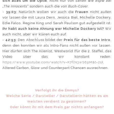
sich alles um die Optik
, nicht nur von
Serien wie bspw bei
„The Innocents“
sondern auch die von
Buch-Cover
.
-
39:03:
Natürlich wollen wir auch die
Frauen
nicht außen
vor lassen die mit Laura Dern, Jessica Biel, Michelle Dockery,
Edie Falco, Regine King und Sarah Paulson gut aufgestellt ist.
Ihr habt auch keine Ahnung wer Michelle Dockery ist?
Wir
auch nicht, aber wir klären euch auf.
-
42:53:
Den Abschluss bildet der
Preis für das beste Intro
,
denn den konnten wir als Intro-Fans nicht außen vor lassen.
Hier dürfen sich The Alienist, Westworld (für die 2. Staffel, das
Video über das wir konstant reden:
https://www.youtube.com/watch?v=K7flN3wS8pM&t=2s
),
Altered Carbon, Glow und Counterpart Chancen ausrechnen.
Verfolgt ihr die Emmys?
Welche Serie / Darsteller / Darstellerin hätten es am
meisten verdient zu gewinnen?
Oder könnt ihr mit dem Preis gar nichts anfangen?