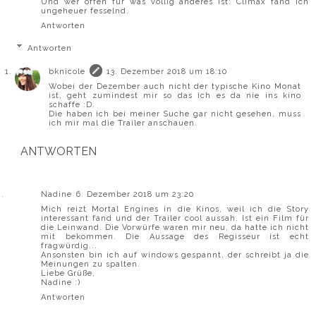
Und wer offen für was völlig anderes ist: Climax fand ich
ungeheuer fesselnd.
Antworten
Antworten
bknicole
13. Dezember 2018 um 18:10
Wobei der Dezember auch nicht der typische Kino Monat
ist, geht zumindest mir so das ich es da nie ins kino
schaffe :D.
Die haben ich bei meiner Suche gar nicht gesehen, muss
ich mir mal die Trailer anschauen.
ANTWORTEN
Nadine
6. Dezember 2018 um 23:20
Mich reizt Mortal Engines in die Kinos, weil ich die Story
interessant fand und der Trailer cool aussah. Ist ein Film für
die Leinwand. Die Vorwürfe waren mir neu, da hatte ich nicht
mit bekommen. Die Aussage des Regisseur ist echt
fragwürdig...
Ansonsten bin ich auf windows gespannt, der schreibt ja die
Meinungen zu spalten.
Liebe Grüße,
Nadine :)
Antworten