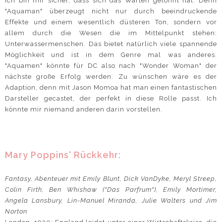
ich bin mir sicher, dass sich das Warten gelohnt hat. Denn
"Aquaman" überzeugt nicht nur durch beeindruckende
Effekte und einem wesentlich düsteren Ton, sondern vor
allem durch die Wesen die im Mittelpunkt stehen:
Unterwassermenschen. Das bietet natürlich viele spannende
Möglichkeit und ist in dem Genre mal was anderes.
"Aquamen" könnte für DC also nach "Wonder Woman" der
nächste große Erfolg werden. Zu wünschen wäre es der
Adaption, denn mit Jason Momoa hat man einen fantastischen
Darsteller gecastet, der perfekt in diese Rolle passt. Ich
könnte mir niemand anderen darin vorstellen.
Mary Poppins' Rückkehr:
Fantasy, Abenteuer mit Emily Blunt, Dick VanDyke, Meryl Streep,
Colin Firth, Ben Whishaw ("Das Parfrum"), Emily Mortimer,
Angela Lansbury, Lin-Manuel Miranda, Julie Walters und Jim
Norton