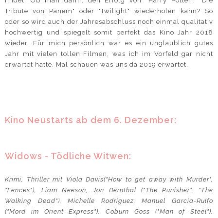
findet. Ob man damit den Erfolg von "Harry Potter", "Die
Tribute von Panem" oder "Twilight" wiederholen kann? So
oder so wird auch der Jahresabschluss noch einmal qualitativ
hochwertig und spiegelt somit perfekt das Kino Jahr 2018
wieder. Für mich persönlich war es ein unglaublich gutes
Jahr mit vielen tollen Filmen, was ich im Vorfeld gar nicht
erwartet hatte. Mal schauen was uns da 2019 erwartet.
Kino Neustarts ab dem 6. Dezember:
Widows - Tödliche Witwen:
Krimi, Thriller mit Viola Davis("How to get away with Murder",
"Fences"), Liam Neeson, Jon Bernthal ("The Punisher", "The
Walking Dead"), Michelle Rodriguez, Manuel Garcia-Rulfo
("Mord im Orient Express"), Coburn Goss ("Man of Steel"),