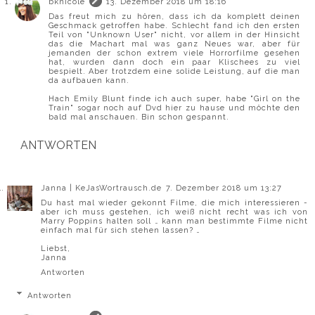
bknicole
13. Dezember 2018 um 18:16
Das freut mich zu hören, dass ich da komplett deinen
Geschmack getroffen habe. Schlecht fand ich den ersten
Teil von "Unknown User" nicht, vor allem in der Hinsicht
das die Machart mal was ganz Neues war, aber für
jemanden der schon extrem viele Horrorfilme gesehen
hat, wurden dann doch ein paar Klischees zu viel
bespielt. Aber trotzdem eine solide Leistung, auf die man
da aufbauen kann.
Hach Emily Blunt finde ich auch super, habe "Girl on the
Train" sogar noch auf Dvd hier zu hause und möchte den
bald mal anschauen. Bin schon gespannt.
ANTWORTEN
Janna | KeJasWortrausch.de
7. Dezember 2018 um 13:27
Du hast mal wieder gekonnt Filme, die mich interessieren -
aber ich muss gestehen, ich weiß nicht recht was ich von
Marry Poppins halten soll … kann man bestimmte Filme nicht
einfach mal für sich stehen lassen? …
Liebst,
Janna
Antworten
Antworten