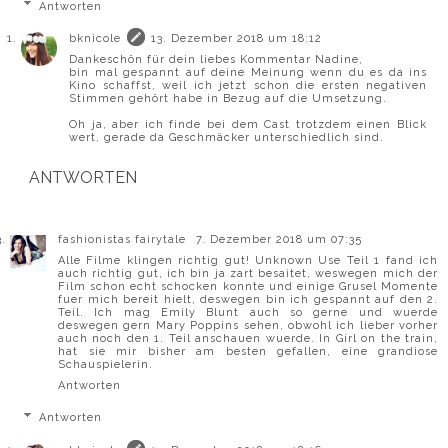
Antworten
bknicole
13. Dezember 2018 um 18:12
Dankeschön für dein liebes Kommentar Nadine,
bin mal gespannt auf deine Meinung wenn du es da ins
Kino schaffst, weil ich jetzt schon die ersten negativen
Stimmen gehört habe in Bezug auf die Umsetzung.
Oh ja, aber ich finde bei dem Cast trotzdem einen Blick
wert, gerade da Geschmäcker unterschiedlich sind.
ANTWORTEN
fashionistas fairytale
7. Dezember 2018 um 07:35
Alle Filme klingen richtig gut! Unknown Use Teil 1 fand ich
auch richtig gut, ich bin ja zart besaitet, weswegen mich der
Film schon echt schocken konnte und einige Grusel Momente
fuer mich bereit hielt, deswegen bin ich gespannt auf den 2.
Teil. Ich mag Emily Blunt auch so gerne und wuerde
deswegen gern Mary Poppins sehen, obwohl ich lieber vorher
auch noch den 1. Teil anschauen wuerde. In Girl on the train,
hat sie mir bisher am besten gefallen, eine grandiose
Schauspielerin.
Antworten
Antworten