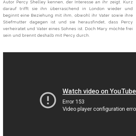
Autor Percy Shelley kennen, der Interesse an ihr zeigt. Kurz
darauf trifft sie ihn überraschend in London wieder und
beginnt eine Beziehung mit ihm, obwohl ihr Vater sowie ihre
Stiefmutter dagegen ist und sie herausfindet, dass Percy
verheiratet und Vater eines Sohnes ist. Doch Mary möchte frei
sein und brennt deshalb mit Percy durch.