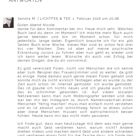
ANTWORTEN
Sandra M. | LICHTFEE & TEE
1. Februar 2016 um 20:08
Guten Abend Nicole,
danke für dein Kommentar bei mir, freue mich sehr. Welches
Buch liest du denn im Moment? Ich möchte mein Buch auch
gerne beenden und bin im Moment schon, für mich
jedenfalls, lange dabei. Eigentlich brauche ich für ein 400
Seiten Buch eine Woche, dieses Mal sind es schon fast drei
bis vier Wochen. Dies ist aber auf meine psychische
Erkrankung zurück zu führen aber nun geht es wieder und
ich kann weiter lesen. Wünsche dir auch viel Erfolg bei
deinen Dingen, die du dir vornimmst.
Es gibt vereinzelt Foren, nicht von Menschen die ich kenne
aber zum Beispiel das Frauenzimmer und so weiter, da gibt
es einige. Habe damals auch gerne meien Foren gehabt und
konnte mich da nicht wirklich festlegen aber es wurde zu der
Zeit auch schon im Internet gemobbt, ich wurde gemobbt.
Das ist glaube ich nichts neues und ich glaube auch nicht
das es schlimmer geworden ist. Auf vielen sozialen
Netzwerken kann man zum Mobbingopfer werden und das
war bei mir bei Instagram so, durch Namenswechsel einen
Menschen "fertig machen" muss man einfach nicht verstehen
und es ist absolut und schlichtweg falsch so etwas zutun
aber diese Menschen müssen sich wahrscheinlich besser
fühlen. Heute kann mir das nicht mehr passieren.
Ich finde gut, dass man heutzutage mit dem was man gerne
macht auch Geld verdienen kann, warum nicht? Andere
drehen Videos und machen damit Geld und andere schreiben
und verdienen etwas Gold für die Tasche dazu. Ich finde das