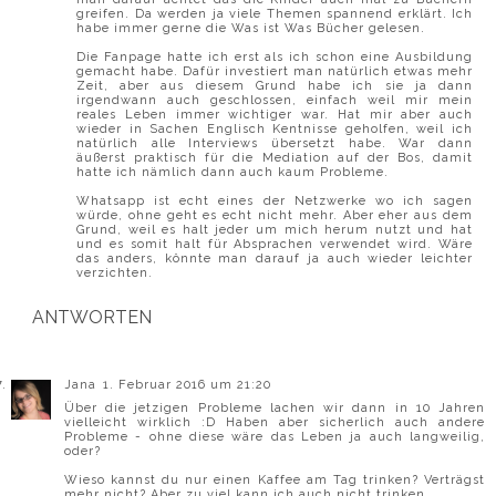
greifen. Da werden ja viele Themen spannend erklärt. Ich
habe immer gerne die Was ist Was Bücher gelesen.
Die Fanpage hatte ich erst als ich schon eine Ausbildung
gemacht habe. Dafür investiert man natürlich etwas mehr
Zeit, aber aus diesem Grund habe ich sie ja dann
irgendwann auch geschlossen, einfach weil mir mein
reales Leben immer wichtiger war. Hat mir aber auch
wieder in Sachen Englisch Kentnisse geholfen, weil ich
natürlich alle Interviews übersetzt habe. War dann
äußerst praktisch für die Mediation auf der Bos, damit
hatte ich nämlich dann auch kaum Probleme.
Whatsapp ist echt eines der Netzwerke wo ich sagen
würde, ohne geht es echt nicht mehr. Aber eher aus dem
Grund, weil es halt jeder um mich herum nutzt und hat
und es somit halt für Absprachen verwendet wird. Wäre
das anders, könnte man darauf ja auch wieder leichter
verzichten.
ANTWORTEN
Jana
1. Februar 2016 um 21:20
Über die jetzigen Probleme lachen wir dann in 10 Jahren
vielleicht wirklich :D Haben aber sicherlich auch andere
Probleme - ohne diese wäre das Leben ja auch langweilig,
oder?
Wieso kannst du nur einen Kaffee am Tag trinken? Verträgst
mehr nicht? Aber zu viel kann ich auch nicht trinken...