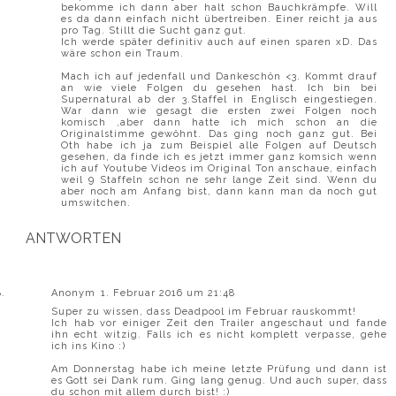
bekomme ich dann aber halt schon Bauchkrämpfe. Will
es da dann einfach nicht übertreiben. Einer reicht ja aus
pro Tag. Stillt die Sucht ganz gut.
Ich werde später definitiv auch auf einen sparen xD. Das
wäre schon ein Traum.
Mach ich auf jedenfall und Dankeschön <3. Kommt drauf
an wie viele Folgen du gesehen hast. Ich bin bei
Supernatural ab der 3.Staffel in Englisch eingestiegen.
War dann wie gesagt die ersten zwei Folgen noch
komisch ,aber dann hatte ich mich schon an die
Originalstimme gewöhnt. Das ging noch ganz gut. Bei
Oth habe ich ja zum Beispiel alle Folgen auf Deutsch
gesehen, da finde ich es jetzt immer ganz komsich wenn
ich auf Youtube Videos im Original Ton anschaue, einfach
weil 9 Staffeln schon ne sehr lange Zeit sind. Wenn du
aber noch am Anfang bist, dann kann man da noch gut
umswitchen.
ANTWORTEN
Anonym
1. Februar 2016 um 21:48
Super zu wissen, dass Deadpool im Februar rauskommt!
Ich hab vor einiger Zeit den Trailer angeschaut und fande
ihn echt witzig. Falls ich es nicht komplett verpasse, gehe
ich ins Kino :)
Am Donnerstag habe ich meine letzte Prüfung und dann ist
es Gott sei Dank rum. Ging lang genug. Und auch super, dass
du schon mit allem durch bist! :)