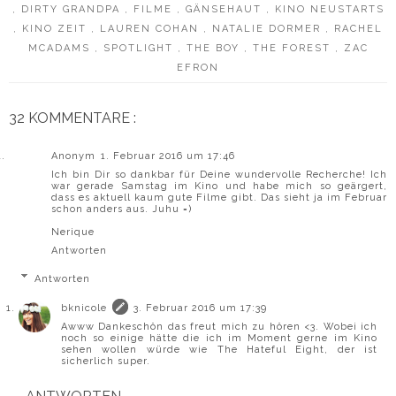
,
DIRTY GRANDPA
,
FILME
,
GÄNSEHAUT
,
KINO NEUSTARTS
,
KINO ZEIT
,
LAUREN COHAN
,
NATALIE DORMER
,
RACHEL
MCADAMS
,
SPOTLIGHT
,
THE BOY
,
THE FOREST
,
ZAC
EFRON
32 KOMMENTARE :
Anonym
1. Februar 2016 um 17:46
Ich bin Dir so dankbar für Deine wundervolle Recherche! Ich
war gerade Samstag im Kino und habe mich so geärgert,
dass es aktuell kaum gute Filme gibt. Das sieht ja im Februar
schon anders aus. Juhu =)
Nerique
Antworten
Antworten
bknicole
3. Februar 2016 um 17:39
Awww Dankeschön das freut mich zu hören <3. Wobei ich
noch so einige hätte die ich im Moment gerne im Kino
sehen wollen würde wie The Hateful Eight, der ist
sicherlich super.