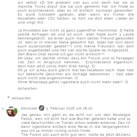
wir selbst xD Sie probiert viel aus und dann hat sie so
manche Tricks drauf, die sie sich gemerkt hat. Ich finde es
auch erschreckend, aber es ist einfach normaler geworden.
Es wurd trotzdem gelesen, aber wenn wir früher die
Kassetten oder CDs hatten, so hört sie dort eben Lieder an
und singt mit.
Ja Knuddels war nicht so ganz jugendfrei manchmal :D Hatte
solche Anfragen ab und an auch, aber habe auch 3 Leute
kennengelernt, wo einer auch mein bester Freund geworden
ist, weil er in meiner Nähe gewohnt hat. (aber hat sich dann
auch auseinander gelebt^^) Und meine Freundin war dort
auch angemeldet und hat viel solche Spiele da mitgezockt...
Den Bravo Chat kenne ich gar nicht wirklich^^
AH okay, ich dachte immer, dass ein Forum und so Fanpages
viel Zeit in Anspruch nehmen... Erschreckend eigentlich,
dass man jetzt umso mehr dran hängt :D
Oh ja ich schau auch gleich mal bei facebook nach. Aber hab
nur bekannte Gesichter als Anfrage bekommen - hab aber
auch nicht alle angenommen :D
Ohne Whatsapp gehts irgendwie auch nicht mehr oder? :D
Antworten
Antworten
bknicole
3. Februar 2016 um 18:10
Jaa genau mir geht es da echt nur um den Nostalgie
Faktor, weil ich echt fast alle Bücher gelesen habe und so
viele Geschichten im Trailer schon wieder erkenne. Das ist
dann irgendwie einfach eine Reise in die Vergangenheit,
was ich ja immer richtig schön finde.
The Forest soll auch echt gut sein, hatte da jetzt letztens