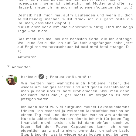
Irgendwann, wenn ich vielleicht mal Mutter und öfter zu
Hause bin lege ich mir auch mal so einen Vollautomaten zu :)
Deshalb halt mich mal aufm Laufenden und wenn du dich
selbstständig machen willst drück ich dir ganz feste die
Daumen, dass alles klappt :)
Mir ist eben vor allem die Sicherheit wichtig. Und meine 30
Tage Urlaub etc...
Das mach ich mal bei der nächsten Serie, die ich anfange.
Weil eine Serie, die ich auf Deutsch angefangen habe jetzt
auf Englisch weiterzuschauen ist bestimmt total strange :D
<3
Antworten
Antworten
bknicole
3. Februar 2016 um 18:14
Wir werden halt wahrscheinlich Probleme haben, die
wieder um einiges ernster sind und genau deshalb lacht
man ja dann über frühere Problemchen. Weil man dann
realisiert, dass die ja gar nichts um Vergleich zu den
jetzigen waren.
Ich kann nicht zu viel aufgrund meiner Laktoseinoleranz
trinken. Ich wechsel ja zwischen laktosefeier Version an
einem Tag mal und der normalen Version am anderen.
Nur die laktosefreie Version könnte ich mir für jeden Tag
finanziell nicht leisten, die ist dann einfach doch zu
teuer. Bei den Pulver Cappucinos kann ich einen
eigentlich ganz gut trinken, ohne das ich schon Lacto
Stop bräuchte, was ja wieder extra kosten sind, bei zwei