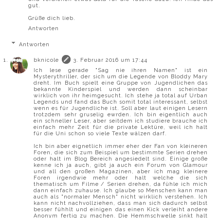
gut.
Grüße dich lieb.
Antworten
Antworten
bknicole
3. Februar 2016 um 17:44
Ich lese gerade "Sag nie ihren Namen" ist ein
Mysterythriller, der sich um die Legende von Bloddy Mary
dreht. Im Buch spielt eine Gruppe von Jugendlichen das
bekannte Kinderspiel und werden dann scheinbar
wirklich von ihr heimgesucht. Ich stehe ja total auf Urban
Legends und fand das Buch somit total interessant, selbst
wenn es für Jugendliche ist. Soll aber laut einigen Lesern
trotzdem sehr gruselig ewrden. Ich bin eigentlich auch
ein schneller Leser, aber seitdem ich studiere brauche ich
einfach mehr Zeit für die private Lektüre, weil ich halt
für die Uni schon so viele Texte wälzen darf.
Ich bin aber eignetlich immer eher der Fan von kleineren
Foren, die sich zum Beispiel um bestimmte Serien drehen
oder halt im Blog Bereich angesiedelt sind. Einige große
kenne ich ja auch, gibt ja auch ein Forum von Glamour
und all den großen Magazinen, aber ich mag kleinere
Foren irgendwie mehr oder halt welche die sich
thematisch um Filme / Serien drehen, da fühle ich mich
dann einfach zuhause. Ich glaube so Menschen kann man
auch als "normaler Mensch" nicht wirklich verstehen. Ich
kann nicht nachvollziehen, dass man sich dadurch selbst
besser fühhlt und einigen das einen Kick verleiht andere
Anonym fertig zu machen. Die Hemmschwelle sinkt halt