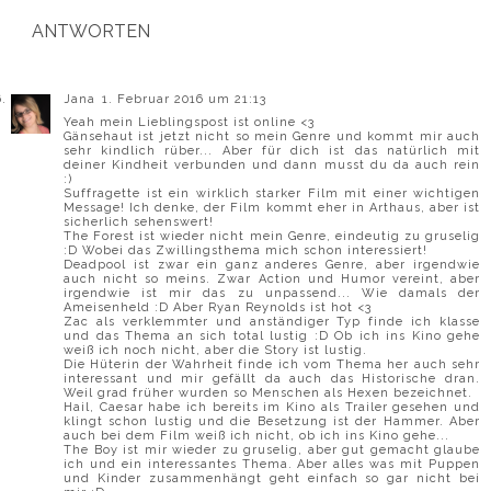
ANTWORTEN
Jana
1. Februar 2016 um 21:13
Yeah mein Lieblingspost ist online <3
Gänsehaut ist jetzt nicht so mein Genre und kommt mir auch
sehr kindlich rüber... Aber für dich ist das natürlich mit
deiner Kindheit verbunden und dann musst du da auch rein
:)
Suffragette ist ein wirklich starker Film mit einer wichtigen
Message! Ich denke, der Film kommt eher in Arthaus, aber ist
sicherlich sehenswert!
The Forest ist wieder nicht mein Genre, eindeutig zu gruselig
:D Wobei das Zwillingsthema mich schon interessiert!
Deadpool ist zwar ein ganz anderes Genre, aber irgendwie
auch nicht so meins. Zwar Action und Humor vereint, aber
irgendwie ist mir das zu unpassend... Wie damals der
Ameisenheld :D Aber Ryan Reynolds ist hot <3
Zac als verklemmter und anständiger Typ finde ich klasse
und das Thema an sich total lustig :D Ob ich ins Kino gehe
weiß ich noch nicht, aber die Story ist lustig.
Die Hüterin der Wahrheit finde ich vom Thema her auch sehr
interessant und mir gefällt da auch das Historische dran.
Weil grad früher wurden so Menschen als Hexen bezeichnet.
Hail, Caesar habe ich bereits im Kino als Trailer gesehen und
klingt schon lustig und die Besetzung ist der Hammer. Aber
auch bei dem Film weiß ich nicht, ob ich ins Kino gehe...
The Boy ist mir wieder zu gruselig, aber gut gemacht glaube
ich und ein interessantes Thema. Aber alles was mit Puppen
und Kinder zusammenhängt geht einfach so gar nicht bei