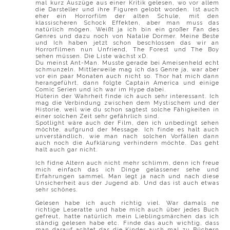
mal kurz Auszüge aus einer Kritik gelesen, wo vor allem
die Darsteller und ihre Figuren gelobt worden. Ist auch
eher ein Horrorfilm der alten Schule, mit den
klassischeren Schock Effekten, aber man muss das
natürlich mögen. Weißt ja ich bin ein großer Fan des
Genres und dazu noch von Natalie Dormer. Meine Beste
und Ich haben jetzt schon beschlossen das wir an
Horrorfilmen nun Unfriend, The Forest und The Boy
sehen müssen. Die Liste wächst xD.
Du meinst Ant-Man. Musste gerade bei Ameisenheld echt
schmunzeln. Mittlerweile mag ich das Genre ja, war aber
vor ein paar Monaten auch nicht so. Thor hat mich dann
herangeführt, dann folgte Captain America und einige
Comic Serien und ich war im Hype dabei.
Hüterin der Wahrheit finde ich auch sehr interessant. Ich
mag die Verbindung zwischen dem Mystischem und der
Historie, weil wie du schon sagtest solche Fähigkeiten in
einer solchen Zeit sehr gefährlich sind.
Spotlight wäre auch der Film, den ich unbedingt sehen
möchte, aufgrund der Message. Ich finde es halt auch
unverständlich, wie man nach solchen Vorfällen dann
auch noch die Aufklärung verhindern möchte. Das geht
halt auch gar nicht.
Ich fidne Altern auch nicht mehr schlimm, denn ich freue
mich einfach das ich Dinge gelassener sehe und
Erfahrungen sammel. Man legt ja nach und nach diese
Unsicherheit aus der Jugend ab. Und das ist auch etwas
sehr schönes.
Gelesen habe ich auch richtig viel. War damals ne
richtige Leseratte und habe mich auch über jedes Buch
gefreut, hatte natürlich mein Lieblingsmärchen das ich
ständig gelesen habe etc. Finde das auch wichtig, dass
man darauf achtet das die Kinder auch mal zu Büchern