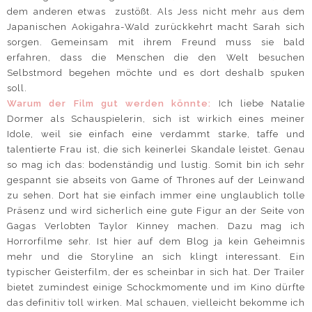
dem anderen etwas zustößt. Als Jess nicht mehr aus dem
Japanischen Aokigahra-Wald zurückkehrt macht Sarah sich
sorgen. Gemeinsam mit ihrem Freund muss sie bald
erfahren, dass die Menschen die den Welt besuchen
Selbstmord begehen möchte und es dort deshalb spuken
soll.
Warum der Film gut werden könnte:
Ich liebe Natalie
Dormer als Schauspielerin, sich ist wirkich eines meiner
Idole, weil sie einfach eine verdammt starke, taffe und
talentierte Frau ist, die sich keinerlei Skandale leistet. Genau
so mag ich das: bodenständig und lustig. Somit bin ich sehr
gespannt sie abseits von Game of Thrones auf der Leinwand
zu sehen. Dort hat sie einfach immer eine unglaublich tolle
Präsenz und wird sicherlich eine gute Figur an der Seite von
Gagas Verlobten Taylor Kinney machen. Dazu mag ich
Horrorfilme sehr. Ist hier auf dem Blog ja kein Geheimnis
mehr und die Storyline an sich klingt interessant. Ein
typischer Geisterfilm, der es scheinbar in sich hat. Der Trailer
bietet zumindest einige Schockmomente und im Kino dürfte
das definitiv toll wirken. Mal schauen, vielleicht bekomme ich