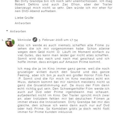
Bei Dirty Grandpa bin ich noch sehr unentschlossen. Ich mag
Robert DeNiro und auch Zac Efron, aber der Trailer
überzeugt mich nicht so sehr. Den würde ich mir eher für
nen DVD-Abend aufheben.
Liebe Grüße
Antworten
Antworten
bknicole
3. Februar 2016 um 17:54
Also ich werde es auch niemals schaffen alle Filme zu
sehen die ich mir vorgenommen habe. Schon alleine
wegen dem Geld nicht :D. Läuft im Moment einfach zu
viel Gutes, das kann man leider gar nicht alles schaffen.
Somit wird das nach und nach mal geschaut und ich
hoffe immer, dass einiges auf Amazon Prime kommt.
Ich mag die ja im Kino immer ganz gerne, weil die noch
gruseliger wirken durch den Sound und das ganze
Feeling, aber ich bin ja auch ein großer Horror Film Fan
:P. Somit sind die für mich im Kino meistens echt ein
Muss, daheim kommt bei mir nämlich meistens nicht so
ganz die Gruselstimmung auf. Da muss der Film dann
echt richtig gut sein. Den Schweigerhöfer Film werde ich
auch auf Dvd oder Prime irgendwann mal schauen,
aufjedenfall nicht im Kino. Der Trailer spricht mich zwar
an, aber trotzdem fehlen mir bei deutschen Filmen ja
immer etwas die Innovationen. Dirty Grandpa bei mir das
gleiche, den schaue ich wenn dann auch nur auf Dvd
oder halt Prime. So Komödien gibts ja doch recht flott
immer für Prime Kunden inklusive.