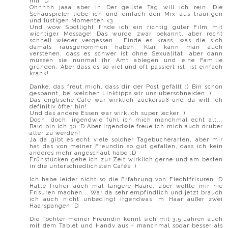
mir :D
Ohhhhh jaaa aber in Der geilste Tag will ich rein. Die
Schauspieler liebe ich und einfach den Mix aus traurigen
und lustigen Momenten <3
Und wow Spotlight finde ich ein richtig guter Film mit
wichtiger Message! Das wurde zwar bekannt, aber recht
schnell wieder vergessen... Finde es krass, was die sich
damals rausgenommen haben. Klar kann man auch
verstehen, dass es schwer ist ohne Sexualität, aber dann
müssen sie nunmal ihr Amt ablegen und eine Familie
gründen. Aber dass es so viel und oft passiert ist, ist einfach
krank!
Danke, das freut mich, dass dir der Post gefällt :) Bin schon
gespannt, bei welchen Linktipps wir uns überschneiden ;)
Das englische Café war wirklich zuckersüß und da will ich
definitiv öfter hin!
Und das andere Essen war wirklich super lecker :)
Doch, doch, irgendwie fühl ich mich manchmal echt alt...
Bald bin ich 30 :D Aber irgendwie freue ich mich auch drüber
älter zu werden!
Ja da gibt es echt viele solcher Tagebücherarten, aber mir
hat das von meiner Freundin so gut gefallen, dass ich kein
anderes mehr angeschaut habe :D
Frühstücken gehe ich zur Zeit wirklich gerne und am besten
in die unterschiedlichsten Cafés :)
Ich habe leider nicht so die Erfahrung von Flechtfrisuren :D
Hatte früher auch mal längere Haare, aber wollte mir nie
Frisuren machen... War da sehr empfindlich und jetzt brauch
ich auch nicht unbedingt irgendwas im Haar außer zwei
Haarspangen :D
Die Tochter meiner Freundin kennt sich mit 3,5 Jahren auch
mit dem Tablet und Handy aus - manchmal sogar besser als