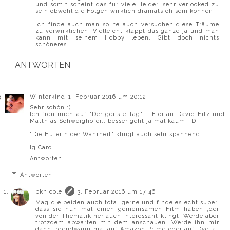
und somit scheint das für viele, leider, sehr verlocked zu
sein obwohl die Folgen wirklich dramatsich sein können.
Ich finde auch man sollte auch versuchen diese Träume
zu verwirklichen. Vielleicht klappt das ganze ja und man
kann mit seinem Hobby leben. Gibt doch nichts
schöneres.
ANTWORTEN
Winterkind
1. Februar 2016 um 20:12
Sehr schön :)
Ich freu mich auf "Der geilste Tag" .. Florian David Fitz und
Matthias Schweighöfer.. besser geht ja mal kaum! :D
"Die Hüterin der Wahrheit" klingt auch sehr spannend.
lg Caro
Antworten
Antworten
bknicole
3. Februar 2016 um 17:46
Mag die beiden auch total gerne und finde es echt super,
dass sie nun mal einen gemeinsamen Film haben ,der
von der Thematik her auch interessant klingt. Werde aber
trotzdem abwarten mit dem anschauen. Werde ihn mir
dann irgendwann mal auf Amazon Prime oder auf Dvd zu