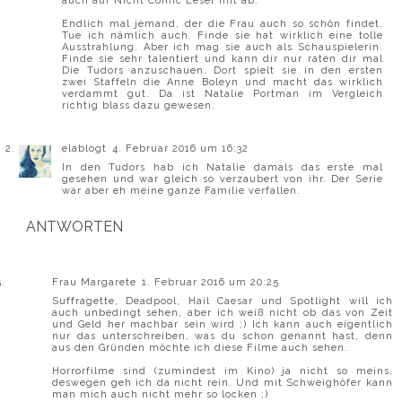
auch auf Nicht Comic Leser mit ab.
Endlich mal jemand, der die Frau auch so schön findet.
Tue ich nämlich auch. Finde sie hat wirklich eine tolle
Ausstrahlung. Aber ich mag sie auch als Schauspielerin.
Finde sie sehr talentiert und kann dir nur raten dir mal
Die Tudors anzuschauen. Dort spielt sie in den ersten
zwei Staffeln die Anne Boleyn und macht das wirklich
verdammt gut. Da ist Natalie Portman im Vergleich
richtig blass dazu gewesen.
elablogt
4. Februar 2016 um 16:32
In den Tudors hab ich Natalie damals das erste mal
gesehen und war gleich so verzaubert von ihr. Der Serie
war aber eh meine ganze Familie verfallen.
ANTWORTEN
Frau Margarete
1. Februar 2016 um 20:25
Suffragette, Deadpool, Hail Caesar und Spotlight will ich
auch unbedingt sehen, aber ich weiß nicht ob das von Zeit
und Geld her machbar sein wird ;) Ich kann auch eigentlich
nur das unterschreiben, was du schon genannt hast, denn
aus den Gründen möchte ich diese Filme auch sehen.
Horrorfilme sind (zumindest im Kino) ja nicht so meins,
deswegen geh ich da nicht rein. Und mit Schweighöfer kann
man mich auch nicht mehr so locken ;)