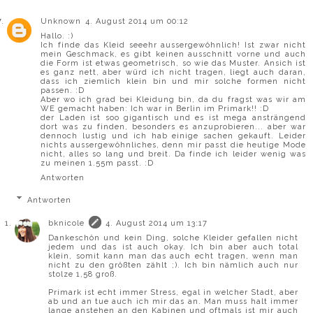
Unknown
4. August 2014 um 00:12
Hallo. :)
Ich finde das Kleid seeehr aussergewöhnlich! Ist zwar nicht
mein Geschmack, es gibt keinen ausschnitt vorne und auch
die Form ist etwas geometrisch, so wie das Muster. Ansich ist
es ganz nett, aber würd ich nicht tragen, liegt auch daran,
dass ich ziemlich klein bin und mir solche formen nicht
passen. :D
Aber wo ich grad bei Kleidung bin, da du fragst was wir am
WE gemacht haben: Ich war in Berlin im Primark!! :D
der Laden ist soo gigantisch und es ist mega ansträngend
dort was zu finden, besonders es anzuprobieren... aber war
dennoch lustig und ich hab einige sachen gekauft. Leider
nichts aussergewöhnliches, denn mir passt die heutige Mode
nicht, alles so lang und breit. Da finde ich leider wenig was
zu meinen 1.55m passt. :D
Antworten
Antworten
bknicole
4. August 2014 um 13:17
Dankeschön und kein Ding, solche Kleider gefallen nicht
jedem und das ist auch okay. Ich bin aber auch total
klein, somit kann man das auch echt tragen, wenn man
nicht zu den größten zählt ;). Ich bin nämlich auch nur
stolze 1,58 groß.
Primark ist echt immer Stress, egal in welcher Stadt, aber
ab und an tue auch ich mir das an. Man muss halt immer
lange anstehen an den Kabinen und oftmals ist mir auch