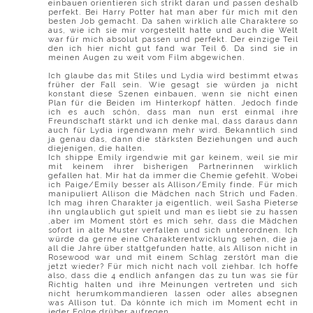
einbauen orientieren sich strikt daran und passen deshalb
perfekt. Bei Harry Potter hat man aber für mich mit den
besten Job gemacht. Da sahen wirklich alle Charaktere so
aus, wie ich sie mir vorgestellt hatte und auch die Welt
war für mich absolut passen und perfekt. Der einzige Teil
den ich hier nicht gut fand war Teil 6. Da sind sie in
meinen Augen zu weit vom Film abgewichen.
Ich glaube das mit Stiles und Lydia wird bestimmt etwas
früher der Fall sein. Wie gesagt sie würden ja nicht
konstant diese Szenen einbauen, wenn sie nicht einen
Plan für die Beiden im Hinterkopf hätten. Jedoch finde
ich es auch schön, dass man nun erst einmal ihre
Freundschaft stärkt und ich denke mal, dass daraus dann
auch für Lydia irgendwann mehr wird. Bekanntlich sind
ja genau das, dann die stärksten Beziehungen und auch
diejenigen, die halten.
Ich shippe Emily irgendwie mit gar keinem, weil sie mir
mit keinem ihrer bisherigen Partnerinnen wirklich
gefallen hat. Mir hat da immer die Chemie gefehlt. Wobei
ich Paige/Emily besser als Allison/Emily finde. Für mich
manipuliert Allison die Mädchen nach Strich und Faden.
Ich mag ihren Charakter ja eigentlich, weil Sasha Pieterse
ihn unglaublich gut spielt und man es liebt sie zu hassen
,aber im Moment stört es mich sehr, dass die Mädchen
sofort in alte Muster verfallen und sich unterordnen. Ich
würde da gerne eine Charakterentwicklung sehen, die ja
all die Jahre über stattgefunden hatte, als Allison nicht in
Rosewood war und mit einem Schlag zerstört man die
jetzt wieder? Für mich nicht nach voll ziehbar. Ich hoffe
also, dass die 4 endlich anfangen das zu tun was sie für
Richtig halten und ihre Meinungen vertreten und sich
nicht herumkommandieren lassen oder alles absegnen
was Allison tut. Da könnte ich mich im Moment echt in
jeder Folge drüber aufregen.