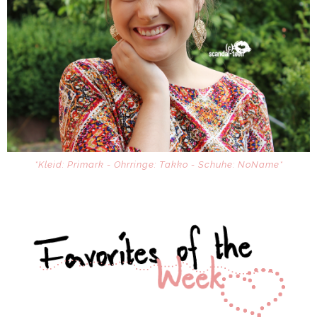
*Kleid: Primark - Ohrringe: Takko - Schuhe: NoName*