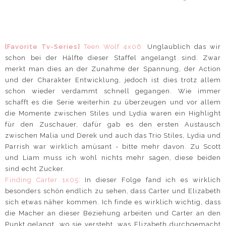
{Favorite Tv-Series}
Teen Wolf 4x06:
Unglaublich das wir
schon bei der Hälfte dieser Staffel angelangt sind. Zwar
merkt man dies an der Zunahme der Spannung, der Action
und der Charakter Entwicklung, jedoch ist dies trotz allem
schon wieder verdammt schnell gegangen. Wie immer
schafft es die Serie weiterhin zu überzeugen und vor allem
die Momente zwischen Stiles und Lydia waren ein Highlight
für den Zuschauer, dafür gab es den ersten Austausch
zwischen Malia und Derek und auch das Trio Stiles, Lydia und
Parrish war wirklich amüsant - bitte mehr davon. Zu Scott
und Liam muss ich wohl nichts mehr sagen, diese beiden
sind echt Zucker.
Finding Carter 1x05:
In dieser Folge fand ich es wirklich
besonders schön endlich zu sehen, dass Carter und Elizabeth
sich etwas näher kommen. Ich finde es wirklich wichtig, dass
die Macher an dieser Beziehung arbeiten und Carter an den
Punkt gelangt, wo sie versteht, was Elizabeth durchgemacht