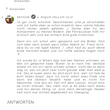
Antworten
Antworten
bknicole
4. August 2014 um 13:12
Ist gar nicht schlimm, Geschmäcker sind ja verschieden
und ich hatte oben ja schon erwähnt, dass solche Kleider
nicht immer jedem gefallen ;). Danke aber für das
Kompliment zu meinen Bildern. Der Fernauslöser hilft mir
wirklich sehr und war einfach eine gute Investition.
Dann bin ich schon sehr gespannt auf die Bilder. Hört
sich aber nach einem ganz tollen Abend an. Freut mich,
dass du so viel Spaß hattest :). Jetzt hast du auch deine
erste Hochzeit erlebt und ich hoffe weitere folgen noch
:P.
Ich würde dir in Whats App mal den Namen schicken, an
den ich gedachte habe. Bisher ist er noch frei, deshalb
wollte ich ihn mir recht schnell sichern, nicht das er dann
weg ist, was ich jetzt zwar nicht glaube, aber man weiß ja
nie. Das ja super wenn du dort auch bist, weil ich hab da
echt etwas Angst, dass ich nicht sofort alles finde und
dann die Domain bezahlt habe und es nicht hin
bekomme. Und lass dir Zeit mit dem Layout, musst dich
da nicht stressen. Das zieht sich ja eh alles noch etwas
und bis deines fertig ist, wird mein derzeitiger Header
halt noch mal schnell abgeändert als Übergang.
ANTWORTEN