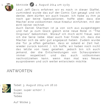
bknicole
4. August 2014 um 13:03
Laut Jeff Davis erfahren wir es noch in dieser Staffel,
zumindest wurde das auf der Comic Con gesagt und ich
denke, dem dürfen wir auch trauen. Ich habe zu ihm ja
noch gar keine Spekulationen, hoffe aber, dass die
Macher eine vollkommen neue Kreatur einführen, mit der
echt keiner rechnet.
Auch Daniel Sharman ist ja von sich aus ausgestiegen
und hat ja zum Glück gleich eine neue Rolle in "The
Originals" bekommen. Worauf ich mich echt freue, weil
ich die Serie liebe. Aber auch hier finde ich, dass die
Macher sich da sehr gut angepasst haben. Zudem wurde
die Tür ja offen gehalten, dass er sobald er Zeit hat,
wieder zurück kommt ;). Ich hoffe, wir haben noch nicht
das letzte von Isaac gesehen, jedoch bin ich auch
jemand, der die Entscheidungen von Schauspielern
immer respektiert und das auch vollkommen
nachvollziehen kann, wenn man mal was Neues
ausprobieren und sich weiter entwickeln möchte.
ANTWORTEN
Tabet
3. August 2014 um 16:10
Super, super schön! :)
Kisses
Tabea
Auf Wolke 3