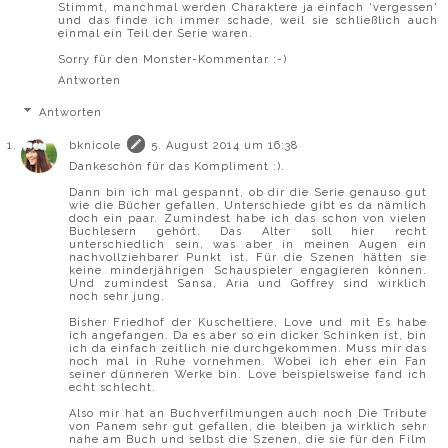
Stimmt, manchmal werden Charaktere ja einfach 'vergessen'
und das finde ich immer schade, weil sie schließlich auch
einmal ein Teil der Serie waren.
Sorry für den Monster-Kommentar :-)
Antworten
Antworten
bknicole
5. August 2014 um 16:38
Dankeschön für das Kompliment :).
Dann bin ich mal gespannt, ob dir die Serie genauso gut
wie die Bücher gefallen. Unterschiede gibt es da nämlich
doch ein paar. Zumindest habe ich das schon von vielen
Buchlesern gehört. Das Alter soll hier recht
unterschiedlich sein, was aber in meinen Augen ein
nachvollziehbarer Punkt ist. Für die Szenen hätten sie
keine minderjährigen Schauspieler engagieren können.
Und zumindest Sansa, Aria und Goffrey sind wirklich
noch sehr jung.
Bisher Friedhof der Kuscheltiere, Love und mit Es habe
ich angefangen. Da es aber so ein dicker Schinken ist, bin
ich da einfach zeitlich nie durchgekommen. Muss mir das
noch mal in Ruhe vornehmen. Wobei ich eher ein Fan
seiner dünneren Werke bin. Love beispielsweise fand ich
echt schlecht.
Also mir hat an Buchverfilmungen auch noch Die Tribute
von Panem sehr gut gefallen, die bleiben ja wirklich sehr
nahe am Buch und selbst die Szenen, die sie für den Film