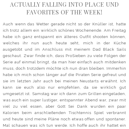
ACTUALLY FALLING INTO PLACE UND
FAVORITES OF THE WEEK!
Auch wenn das Wetter gerade nicht so der Knüller ist, hatte
ich trotz allem ein wirklich schönes Wochenende. Am Freitag
habe ich ganz entspannt ein älteres Outfit shooten können,
welches ihr nun auch heute seht, mich in der Küche
ausgetobt und im Anschluss mit meinem Dad Black Sails
geschaut. Zwar finde ich, dass ProSieben zu viele Folgen der
Serie auf einmal bringt, da man hier einfach auch mitdenken
muss, doch trotzdem möchte ich nun dran bleiben. Immerhin
habe ich mich schon länger auf die Piraten Serie gefreut und
sie im letzten Jahr auch bei meinen Neustarts erwähnt. Ich
kann sie euch also nur empfehlen, da sie wirklich gut
umgesetzt ist. Samstag war ich dann zum Grillen eingeladen,
was auch ein super lustiger, entspannter Abend war, zwar mit
viel zu viel essen, aber Gott Sei Dank wurden ein paar
Kalorien beim anschließenden Tischtennis Spiel verbrannt
und heute sind meine Pläne noch etwas offen und spontaner.
Mal schauen was ich tun werde. Ich hoffe auch ihr hattet ein