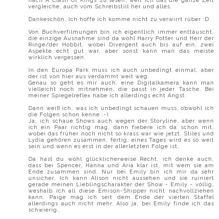
nach A Clash Of Kings zu lesen, weil ich das die ganze Zeit
vergleiche, auch vom Schreibstill her und alles.
Dankeschön. Ich hoffe ich komme nicht zu verwirrt rüber :D
Von Buchverfilmungen bin ich eigentlich immer enttäuscht,
die einzige Ausnahme sind da wohl Harry Potter und Herr der
Ringe/der Hobbit, wobei Divergent auch bis auf ein, zwei
Aspekte echt gut war, aber sonst kann man das meiste
wirklich vergessen.
In den Europa Park muss ich auch unbedingt einmal, aber
der ist von hier aus verdammt weit weg.
Genau so geht es mir auch, eine Digitalkamera kann man
vielleicht noch mitnehmen, die passt in jeder Tasche. Bei
meiner Spiegelreflex habe ich allerdings echt Angst.
Dann weiß ich, was ich unbedingt schauen muss, obwohl ich
die Folgen schon kenne :-)
Ja, ich schaue Shows auch wegen der Storyline, aber wenn
ich ein Paar richtig mag, dann fiebere ich da schon mit,
wobei das früher noch nicht so krass war wie jetzt. Stiles und
Lydia gehören zusammen, fertig, eines Tages wird es so weit
sein und wenn es erst in der allerletzten Folge ist.
Da hast du wohl glücklicherweise Recht, ich denke auch,
dass bei Spencer, Hanna und Aria klar ist, mit wem sie am
Ende zusammen sind. Nur bei Emily bin ich mir da sehr
unsicher. Ich kann Alison nicht aussehen und sie ruiniert
gerade meinen Lieblingscharakter der Show - Emily - völlig,
weshalb ich all diese Emison-Shipper nicht nachvollziehen
kann. Paige mag ich seit dem Ende der vierten Staffel
allerdings auch nicht mehr. Also ja, bei Emily finde ich das
schwierig..