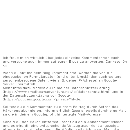
Ich freue mich wirklich über jedes einzelne Kommentar von euch
und versuche auch immer auf euren Blogs zu antworten. Dankeschön
<3
Wenn du auf meinem Blog kommentierst, werden die von dir
eingegebenen Formulardaten (und unter Umständen auch weitere
personenbezogene Daten, wie z. B. deine IP-Adresse) an Google-
Server übermittelt.
Mehr Infos dazu findest du in meiner Datenschutzerklärung
(https://www.smalltownadventure.net/p/datenschutz.html) und in
der Datenschutzerklärung von Google
(https://policies.google.com/privacy?hl=de).
Solltest du die Kommentare zu diesem Beitrag durch Setzen des
Häkchens abonnieren, informiert dich Google jeweils durch eine Mail
an die in deinem Googleprofil hinterlegte Mail-Adresse.
Sobald du den Haken entfernst, löscht du dein Abbonement wieder
und es wird dir eine entsprechende Vollzugsnachricht angezeigt.
Alternativ hast du aber auch die Möglichkeit dich in der Mail, die