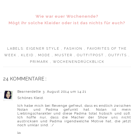
Wie war euer Wochenende?
Mögt ihr solche Kleider oder ist das nichts für euch?
LABELS:
EIGENER STYLE
,
FASHION
,
FAVORITES OF THE
WEEK
,
KLEID
,
MODE
,
MUSTER
,
OUTFITPOST
,
OUTFITS
,
PRIMARK
,
WOCHENENDRÜCKBLICK
24 KOMMENTARE :
Bearnerdette
3. August 2014 um 14:21
Schönes Kleid.
Ich habe mich bei Revenge gefreut, dass es endlich zwischen
Nolan und Padma gefunkt hat. Nolan ist mein
Lieblingscharakter und diese Padma total hübsch und süß.
Ich hoffe nur, dass die Macher der Show uns nicht
austricksen und Padma irgendwelche Motive hat, die jetzt
noch unklar sind. :/
lg