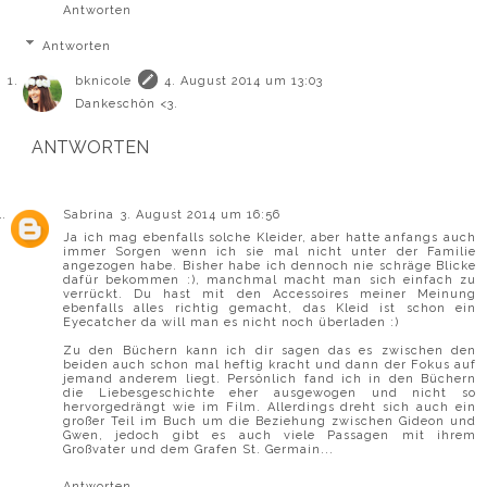
Antworten
Antworten
bknicole
4. August 2014 um 13:03
Dankeschön <3.
ANTWORTEN
Sabrina
3. August 2014 um 16:56
Ja ich mag ebenfalls solche Kleider, aber hatte anfangs auch
immer Sorgen wenn ich sie mal nicht unter der Familie
angezogen habe. Bisher habe ich dennoch nie schräge Blicke
dafür bekommen :), manchmal macht man sich einfach zu
verrückt. Du hast mit den Accessoires meiner Meinung
ebenfalls alles richtig gemacht, das Kleid ist schon ein
Eyecatcher da will man es nicht noch überladen :)
Zu den Büchern kann ich dir sagen das es zwischen den
beiden auch schon mal heftig kracht und dann der Fokus auf
jemand anderem liegt. Persönlich fand ich in den Büchern
die Liebesgeschichte eher ausgewogen und nicht so
hervorgedrängt wie im Film. Allerdings dreht sich auch ein
großer Teil im Buch um die Beziehung zwischen Gideon und
Gwen, jedoch gibt es auch viele Passagen mit ihrem
Großvater und dem Grafen St. Germain...
Antworten