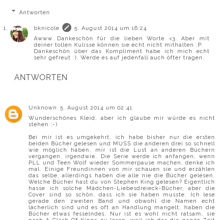
Antworten
bknicole
5. August 2014 um 16:24
Awww Dankeschön für die lieben Worte <3. Aber mit
deiner tollen Kulisse können sie echt nicht mithalten :P.
Dankeschön über das Kompliment habe ich mich echt
sehr gefreut :). Werde es auf jedenfall auch öfter tragen.
ANTWORTEN
Unknown
5. August 2014 um 02:41
Wunderschönes Kleid, aber ich glaube mir würde es nicht
stehen :-)
Bei mir ist es umgekehrt, ich habe bisher nur die ersten
beiden Bücher gelesen und MUSS die anderen drei so schnell
wie möglich haben, mir ist die Lust an anderen Büchern
vergangen, irgendwie. Die Serie werde ich anfangen, wenn
PLL und Teen Wolf wieder Sommerpause machen, denke ich
mal. Einige Freundinnen von mir schauen sie und erzählen
das selbe, allerdings haben die alle nie die Bücher gelesen.
Welche Bücher hast du von Stephen King gelesen? Eigentlich
hasse ich solche Mädchen-Liebesdreieck-Bücher, aber die
Cover sind so schön, dass ich sie haben musste. Ich lese
gerade den zweiten Band und obwohl die Namen echt
lächerlich sind und es oft an Handlung mangelt, haben die
Bücher etwas fesselndes. Nur ist es wohl nicht ratsam, sie