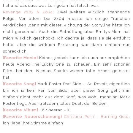
hat und das dass was Lori getan hat falsch war.
Revenge 2x03 & 2x04:
Zwei weitere wirklich spannende
Folge. Vor allem bei 2x04 musste ich einige Tränchen
verdrücken ,denn mit dieser Richtung der Storyline hätte ich
nicht gerechnet. Auch die Enthüllung über Emilys Mom hat
mich wirklich geschockt. Ich dachte ja, dass sie sie entführt
hätte, aber die wirklich Erklärung war dann einfach nur
schrecklich.
{Favorite Movie}
Keiner, jedoch kann ich euch nur empfehlen
heute Abend The Lucky One zu schauen. Ein sehr schöner
Film, bei dem Nicolas Sparks wieder tolle Arbeit geleistet
hat.
{Favorite Song}
Mark Foster feat Sido - Au Revoir, eigentlich
bin ich ja kein Fan von Sido, aber dieser Song geht mir
einfach nicht mehr aus dem Kopf, was wohl mehr an Mark
Foster liegt. Aber trotzdem tolles Duett der Beiden.
{Favorite Album}
Ed Sheeran - X
{Favorite Neuerscheinung}
Christina Perri - Burning Gold
,
ich liebe ihre Stimme einfach