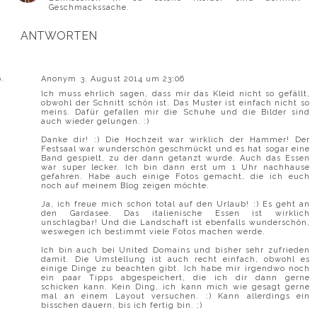
Geschmackssache.
ANTWORTEN
Anonym
3. August 2014 um 23:06
Ich muss ehrlich sagen, dass mir das Kleid nicht so gefällt,
obwohl der Schnitt schön ist. Das Muster ist einfach nicht so
meins. Dafür gefallen mir die Schuhe und die Bilder sind
auch wieder gelungen. :)
Danke dir! :) Die Hochzeit war wirklich der Hammer! Der
Festsaal war wunderschön geschmückt und es hat sogar eine
Band gespielt, zu der dann getanzt wurde. Auch das Essen
war super lecker. Ich bin dann erst um 1 Uhr nachhause
gefahren. Habe auch einige Fotos gemacht, die ich euch
noch auf meinem Blog zeigen möchte.
Ja, ich freue mich schon total auf den Urlaub! :) Es geht an
den Gardasee. Das italienische Essen ist wirklich
unschlagbar! Und die Landschaft ist ebenfalls wunderschön,
weswegen ich bestimmt viele Fotos machen werde.
Ich bin auch bei United Domains und bisher sehr zufrieden
damit. Die Umstellung ist auch recht einfach, obwohl es
einige Dinge zu beachten gibt. Ich habe mir irgendwo noch
ein paar Tipps abgespeichert, die ich dir dann gerne
schicken kann. Kein Ding, ich kann mich wie gesagt gerne
mal an einem Layout versuchen. :) Kann allerdings ein
bisschen dauern, bis ich fertig bin. ;)