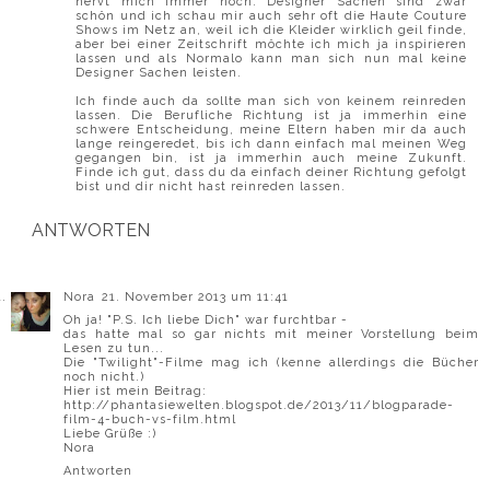
nervt mich immer noch. Designer Sachen sind zwar
schön und ich schau mir auch sehr oft die Haute Couture
Shows im Netz an, weil ich die Kleider wirklich geil finde,
aber bei einer Zeitschrift möchte ich mich ja inspirieren
lassen und als Normalo kann man sich nun mal keine
Designer Sachen leisten.
Ich finde auch da sollte man sich von keinem reinreden
lassen. Die Berufliche Richtung ist ja immerhin eine
schwere Entscheidung, meine Eltern haben mir da auch
lange reingeredet, bis ich dann einfach mal meinen Weg
gegangen bin, ist ja immerhin auch meine Zukunft.
Finde ich gut, dass du da einfach deiner Richtung gefolgt
bist und dir nicht hast reinreden lassen.
ANTWORTEN
Nora
21. November 2013 um 11:41
Oh ja! "P.S. Ich liebe Dich" war furchtbar -
das hatte mal so gar nichts mit meiner Vorstellung beim
Lesen zu tun...
Die "Twilight"-Filme mag ich (kenne allerdings die Bücher
noch nicht.)
Hier ist mein Beitrag:
http://phantasiewelten.blogspot.de/2013/11/blogparade-
film-4-buch-vs-film.html
Liebe Grüße :)
Nora
Antworten