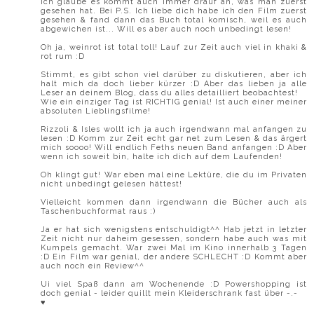
Ich glaube es kommt auch immer drauf an, was man zuerst
gesehen hat. Bei P.S. Ich liebe dich habe ich den Film zuerst
gesehen & fand dann das Buch total komisch, weil es auch
abgewichen ist... Will es aber auch noch unbedingt lesen!
Oh ja, weinrot ist total toll! Lauf zur Zeit auch viel in khaki &
rot rum :D
Stimmt, es gibt schon viel darüber zu diskutieren, aber ich
halt mich da doch lieber kürzer :D Aber das lieben ja alle
Leser an deinem Blog, dass du alles detailliert beobachtest!
Wie ein einziger Tag ist RICHTIG genial! Ist auch einer meiner
absoluten Lieblingsfilme!
Rizzoli & Isles wollt ich ja auch irgendwann mal anfangen zu
lesen :D Komm zur Zeit echt gar net zum Lesen & das ärgert
mich soooo! Will endlich Feths neuen Band anfangen :D Aber
wenn ich soweit bin, halte ich dich auf dem Laufenden!
Oh klingt gut! War eben mal eine Lektüre, die du im Privaten
nicht unbedingt gelesen hättest!
Vielleicht kommen dann irgendwann die Bücher auch als
Taschenbuchformat raus :)
Ja er hat sich wenigstens entschuldigt^^ Hab jetzt in letzter
Zeit nicht nur daheim gesessen, sondern habe auch was mit
Kumpels gemacht. War zwei Mal im Kino innerhalb 3 Tagen
:D Ein Film war genial, der andere SCHLECHT :D Kommt aber
auch noch ein Review^^
Ui viel Spaß dann am Wochenende :D Powershopping ist
doch genial - leider quillt mein Kleiderschrank fast über -.-
♥