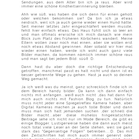
Sendungen, aus dem Alter bin ich ja raus. Aber wird
immer eine schöne Kindheitserinnerung bleiben.
Ahh wie süß, was haben die sich denn für einen geholt
oder welchen bekommen sie? Da bin ich ja etwas
neidisch, weil ich ja auch gerne wieder einen Hund hätte.
Seit meiner letztes Jahr eingeschläfert werden musste,
fehlt hier einfach etwas. Das Haus fühlt sich so leer an
und man oftmals erwische ich mich danach wie mein
Blick zum Platz des früheren Körbchens wandert. Meine
Eltern wollen zwar noch mal einen, aber sie wollen erst
noch etwas Abstand gewinnen. Aber sobald wir hier mal
wieder einen haben, werde ich wohl auch ganz viele
Bilder machen, da kommen nämlich immer schöne raus
und man sagt bei jedem Bild: süüß :D.
Dann hast du aber doch die richtige Entscheidung
getroffen, manchmal passt es halt nicht und dann ist es
besser getrennte Wege zu gehen. Hast ja auch so deinen
Weg gemacht.
Ja ich weiß was du meinst, ganz schrecklich finde ich in
dem Bereich handy bilder. Da kann ich dann einfach
nichts mit anfangen...weiß auch nicht ,das hat dann für
mich auch nichts mit Fashion Blog zu tun. Natürlich
muss nicht jeder eine Spiegelreflex Kamera haben, aber
Digital Kameras machen ja auch tolle Bilder und dann
muss man sich halt jemanden suchen ,der schnell die
Bilder macht...aber diese mühelos hingeklatschten
Beiträge sehe ich nicht nur im Mode Bereich, da gibt es
einige Blogger. Lustigerweise haben die dann auch meist
noch total viele Leser an der Seite stehen, weil sie ganz
stark das "Gegenseitige Folgen" betreiben...:D. Das mit
den Zeitschriften hat mich auch immer genervt oder