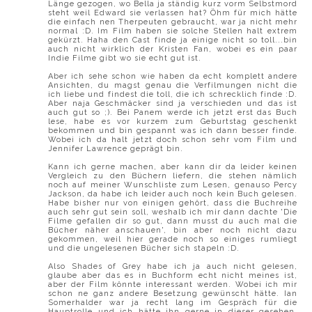
Länge gezogen, wo Bella ja ständig kurz vorm Selbstmord
steht weil Edward sie verlassen hat? Öhm für mich hätte
die einfach nen Therpeuten gebraucht, war ja nicht mehr
normal :D. Im Film haben sie solche Stellen halt extrem
gekürzt. Haha den Cast finde ja einige nicht so toll...bin
auch nicht wirklich der Kristen Fan, wobei es ein paar
Indie Filme gibt wo sie echt gut ist.
Aber ich sehe schon wie haben da echt komplett andere
Ansichten, du magst genau die Verfilmungen nicht die
ich liebe und findest die toll, die ich schrecklich finde :D.
Aber naja Geschmäcker sind ja verschieden und das ist
auch gut so ;). Bei Panem werde ich jetzt erst das Buch
lese, habe es vor kurzem zum Geburtstag geschenkt
bekommen und bin gespannt was ich dann besser finde.
Wobei ich da halt jetzt doch schon sehr vom Film und
Jennifer Lawrence geprägt bin.
Kann ich gerne machen, aber kann dir da leider keinen
Vergleich zu den Büchern liefern, die stehen nämlich
noch auf meiner Wunschliste zum Lesen, genauso Percy
Jackson, da habe ich leider auch noch kein Buch gelesen.
Habe bisher nur von einigen gehört, dass die Buchreihe
auch sehr gut sein soll, weshalb ich mir dann dachte 'Die
Filme gefallen dir so gut, dann musst du auch mal die
Bücher näher anschauen', bin aber noch nicht dazu
gekommen, weil hier gerade noch so einiges rumliegt
und die ungelesenen Bücher sich stapeln :D.
Also Shades of Grey habe ich ja auch nicht gelesen,
glaube aber das es in Buchform echt nicht meines ist,
aber der Film könnte interessant werden. Wobei ich mir
schon ne ganz andere Besetzung gewünscht hätte. Ian
Somerhalder war ja recht lang im Gespräch für die
Hauptrolle und ich hätte ihn gerne in dieser gesehen,