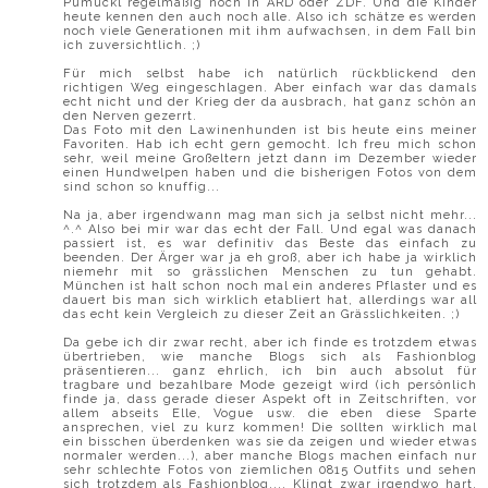
Pumuckl regelmäßig noch in ARD oder ZDF. Und die Kinder
heute kennen den auch noch alle. Also ich schätze es werden
noch viele Generationen mit ihm aufwachsen, in dem Fall bin
ich zuversichtlich. ;)
Für mich selbst habe ich natürlich rückblickend den
richtigen Weg eingeschlagen. Aber einfach war das damals
echt nicht und der Krieg der da ausbrach, hat ganz schön an
den Nerven gezerrt.
Das Foto mit den Lawinenhunden ist bis heute eins meiner
Favoriten. Hab ich echt gern gemocht. Ich freu mich schon
sehr, weil meine Großeltern jetzt dann im Dezember wieder
einen Hundwelpen haben und die bisherigen Fotos von dem
sind schon so knuffig...
Na ja, aber irgendwann mag man sich ja selbst nicht mehr...
^.^ Also bei mir war das echt der Fall. Und egal was danach
passiert ist, es war definitiv das Beste das einfach zu
beenden. Der Ärger war ja eh groß, aber ich habe ja wirklich
niemehr mit so grässlichen Menschen zu tun gehabt.
München ist halt schon noch mal ein anderes Pflaster und es
dauert bis man sich wirklich etabliert hat, allerdings war all
das echt kein Vergleich zu dieser Zeit an Grässlichkeiten. ;)
Da gebe ich dir zwar recht, aber ich finde es trotzdem etwas
übertrieben, wie manche Blogs sich als Fashionblog
präsentieren... ganz ehrlich, ich bin auch absolut für
tragbare und bezahlbare Mode gezeigt wird (ich persönlich
finde ja, dass gerade dieser Aspekt oft in Zeitschriften, vor
allem abseits Elle, Vogue usw. die eben diese Sparte
ansprechen, viel zu kurz kommen! Die sollten wirklich mal
ein bisschen überdenken was sie da zeigen und wieder etwas
normaler werden...), aber manche Blogs machen einfach nur
sehr schlechte Fotos von ziemlichen 0815 Outfits und sehen
sich trotzdem als Fashionblog.... Klingt zwar irgendwo hart,