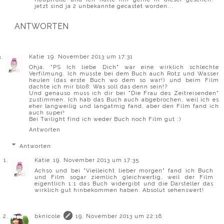
jetzt sind ja 2 unbekannte gecastet worden...
ANTWORTEN
Katie
19. November 2013 um 17:31
Ohja, "PS Ich liebe Dich" war eine wirklich schlechte
Verfilmung. Ich musste bei dem Buch auch Rotz und Wasser
heulen (das erste Buch wo dem so war!) und beim Film
dachte ich mir bloß: Was soll das denn sein!?
Und genauso muss ich dir bei "Die Frau des Zeitreisenden"
zustimmen. Ich hab das Buch auch abgebrochen, weil ich es
eher langweilig und langatmig fand, aber den Film fand ich
auch super!
Bei Twilight find ich weder Buch noch Film gut ;)
Antworten
Antworten
Katie
19. November 2013 um 17:35
Achso und bei "Vielleicht lieber morgen" fand ich Buch
und Film sogar ziemlich gleichwertig, weil der Film
eigentlich 1:1 das Buch widergibt und die Darsteller das
wirklich gut hinbekommen haben. Absolut sehenswert!
bknicole
19. November 2013 um 22:16