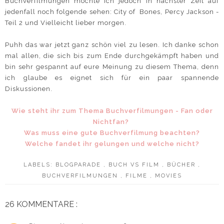
Buchverfilmungen möchte ich jedoch in nächster Zeit auf
jedenfall noch folgende sehen: City of Bones, Percy Jackson -
Teil 2 und Vielleicht lieber morgen.
Puhh das war jetzt ganz schön viel zu lesen. Ich danke schon
mal allen, die sich bis zum Ende durchgekämpft haben und
bin sehr gespannt auf eure Meinung zu diesem Thema, denn
ich glaube es eignet sich für ein paar spannende
Diskussionen.
Wie steht ihr zum Thema Buchverfilmungen - Fan oder
Nichtfan?
Was muss eine gute Buchverfilmung beachten?
Welche fandet ihr gelungen und welche nicht?
LABELS:
BLOGPARADE
,
BUCH VS FILM
,
BÜCHER
,
BUCHVERFILMUNGEN
,
FILME
,
MOVIES
26 KOMMENTARE :