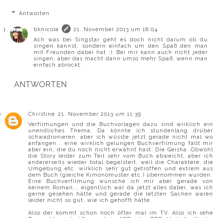
Antworten
bknicole
21. November 2013 um 18:04
Ach was bei Singstar geht es doch nicht darum ob du
singen kannst, sondern einfach um den Spaß den man
mit Freunden dabei hat ;). Bei mir kann auch nicht jeder
singen, aber das macht dann umso mehr Spaß, wenn man
einfach abrockt.
ANTWORTEN
Christine
21. November 2013 um 11:39
Verfilmungen und die Buchvorlagen dazu sind wirklich ein
unendliches Thema. Da könnte ich stundenlang drüber
schwadronieren, aber ich wüsste jetzt gerade nicht mal wo
anfangen... eine wirklich gelungen Buchverfilmung fällt mir
aber ein, die du noch nicht erwähnt hast: Die Geisha. Obwohl
die Story leider zum Teil sehr vom Buch abweicht, aber ich
andererseits wieder total begeistert, weil die Charaktere, die
Umgebung etc. wirklich sehr gut getroffen und extrem aus
dem Buch (gleiche Kimonomuster etc.) übernommen wurden.
Eine Buchverfilmung wünsche ich mir aber gerade von
keinem Roman... eigentlich war da jetzt alles dabei, was ich
gerne gesehen hätte und gerade die letzten Sachen waren
leider nicht so gut, wie ich gehofft hätte.
Also der kommt schon noch öfter mal im TV. Also ich sehe