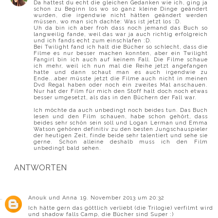
Da hattest du echt die gleichen Gedanken wie ich, ging ja
schon zu Beginn los wo so ganz kleine Dinge geändert
wurden, die irgendwie nicht hätten geändert werden
müssen, wo man sich dachte: Was ist jetzt los :D.
Uh da bin ich aber froh dass noch jemand das Buch so
langweilig fande, weil das war ja auch richtig erfolgreich
und ich fands echt zum einschlafen :D.
Bei Twilight fand ich halt die Bücher so schlecht, dass die
Filme es nur besser machen konnten, aber ein Twilight
Fangirl bin ich auch auf keinem Fall. Die Filme schaue
ich mehr, weil ich nun mal die Reihe jetzt angefangen
hatte und dann schaut man es auch irgendwie zu
Ende...aber müsste jetzt die Filme auch nicht in meinen
Dvd Regal haben oder noch ein zweites Mal anschauen.
Nur hat der Film für mich den Stoff halt doch noch etwas
besser umgesetzt, als das in den Büchern der Fall war.
Ich möchte da auch unbedingt noch beides tun. Das Buch
lesen und den Film schauen, habe schon gehört, dass
beides sehr schön sein soll und Logan Lerman und Emma
Watson gehören definitiv zu den besten Jungschauspieler
der heutigen Zeit, finde beide sehr talentiert und sehe sie
gerne. Schon alleine deshalb muss ich den Film
unbedingt bald sehen.
ANTWORTEN
Anouk und Anna
19. November 2013 um 20:32
Ich hätte gern das göttlich verliebt (die Trilogie) verfilmt wird
und shadow falls Camp, die Bücher sind Super :)