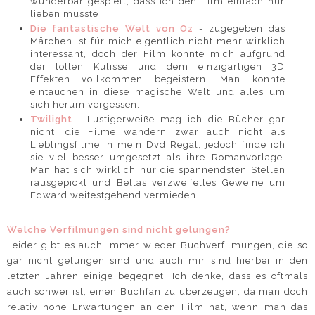
wunderbar gespielt, dass ich den Film einfach nur
lieben musste
Die fantastische Welt von Oz
- zugegeben das
Märchen ist für mich eigentlich nicht mehr wirklich
interessant, doch der Film konnte mich aufgrund
der tollen Kulisse und dem einzigartigen 3D
Effekten vollkommen begeistern. Man konnte
eintauchen in diese magische Welt und alles um
sich herum vergessen.
Twilight
- Lustigerweiße mag ich die Bücher gar
nicht, die Filme wandern zwar auch nicht als
Lieblingsfilme in mein Dvd Regal, jedoch finde ich
sie viel besser umgesetzt als ihre Romanvorlage.
Man hat sich wirklich nur die spannendsten Stellen
rausgepickt und Bellas verzweifeltes Geweine um
Edward weitestgehend vermieden.
Welche Verfilmungen sind nicht gelungen?
Leider gibt es auch immer wieder Buchverfilmungen, die so
gar nicht gelungen sind und auch mir sind hierbei in den
letzten Jahren einige begegnet. Ich denke, dass es oftmals
auch schwer ist, einen Buchfan zu überzeugen, da man doch
relativ hohe Erwartungen an den Film hat, wenn man das