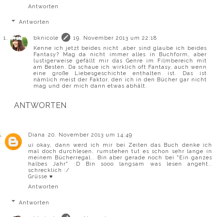
Antworten
Antworten
bknicole
19. November 2013 um 22:18
Kenne ich jetzt beides nicht ,aber sind glaube ich beides
Fantasy? Mag da nicht immer alles in Buchform, aber
lustigerweise gefällt mir das Genre im Filmbereich mit
am Besten. Da schaue ich wirklich oft Fantasy, auch wenn
eine große Liebesgeschichte enthalten ist. Das ist
nämlich meist der Faktor, den ich in den Bücher gar nicht
mag und der mich dann etwas abhält.
ANTWORTEN
Diana
20. November 2013 um 14:49
ui okay, dann werd ich mir bei Zeiten das Buch denke ich
mal doch durchlesen, rumstehen tut es schon sehr lange in
meinem Bücherregal.. Bin aber gerade noch bei "Ein ganzes
halbes Jahr" :D Bin sooo langsam was lesen angeht..
schrecklich :/
Grüsse ♥
Antworten
Antworten