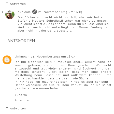
Antworten
bknicole
21. November 2013 um 18:19
Die Bücher sind echt nicht soo toll, also mir hat auch
Stefanie Meysers Schreibstil schon gar nicht zu gesagt.
Vielleicht siehst du das anders, wenn du sie liest. Aber sie
sind halt auch nicht unbedingt mein Genre. Fantasy Ja,
aber nicht mit riesiger Liebesstory.
ANTWORTEN
Unknown
21. November 2013 um 18:07
Ich bin eigentlich kein Filmgucker, aber...Twilight habe ich
sowohl gelesen, als auch im Kino geschaut. War echt
enttöuscht und laut vielen anderen, sind Buchverfilmungen
meistens schlecht. Liegt daran, dass man eine andere
Vorstellung beim Lesen hat und außerdem können Filme
niemals so haarklein detailliert sein, wie Bücher...
In HP habe ich mal reingelesen. Finde es aber schlecht...
Daher verhökere ich alle. :D Kein Verlust, da ich sie selbst
geschenkt bekommen habe.
Yuna.xo
Antworten
Antworten