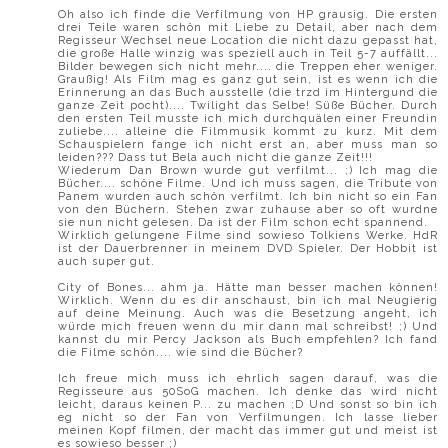
Oh also ich finde die Verfilmung von HP grausig. Die ersten
drei Teile waren schön mit Liebe zu Detail, aber nach dem
Regisseur Wechsel neue Location die nicht dazu gepasst hat,
die große Halle winzig was speziell auch in Teil 5-7 auffällt...
Bilder bewegen sich nicht mehr.... die Treppen eher weniger.
Graußig! Als Film mag es ganz gut sein, ist es wenn ich die
Erinnerung an das Buch ausstelle (die trzd im Hintergund die
ganze Zeit pocht).... Twilight das Selbe! Süße Bücher. Durch
den ersten Teil musste ich mich durchquälen einer Freundin
zuliebe.... alleine die Filmmusik kommt zu kurz. Mit dem
Schauspielern fange ich nicht erst an, aber muss man so
leiden??? Dass tut Bela auch nicht die ganze Zeit!!!
Wiederum Dan Brown wurde gut verfilmt... ;) Ich mag die
Bücher.... schöne Filme. Und ich muss sagen, die Tribute von
Panem wurden auch schön verfilmt. Ich bin nicht so ein Fan
von den Büchern. Stehen zwar zuhause aber so oft wurdne
sie nun nicht gelesen. Da ist der Film schon echt spannend.
Wirklich gelungene Filme sind sowieso Tolkiens Werke. HdR
ist der Dauerbrenner in meinem DVD Spieler. Der Hobbit ist
auch super gut.
City of Bones... ahm ja. Hätte man besser machen können!
Wirklich. Wenn du es dir anschaust, bin ich mal Neugierig
auf deine Meinung. Auch was die Besetzung angeht, ich
würde mich freuen wenn du mir dann mal schreibst! ;) Und
kannst du mir Percy Jackson als Buch empfehlen? Ich fand
die Filme schön.... wie sind die Bücher?
Ich freue mich muss ich ehrlich sagen darauf, was die
Regisseure aus 50SoG machen. Ich denke das wird nicht
leicht, daraus keinen P... zu machen ;D Und sonst so bin ich
eg nicht so der Fan von Verfilmungen. Ich lasse lieber
meinen Kopf filmen, der macht das immer gut und meist ist
es sowieso besser ;)