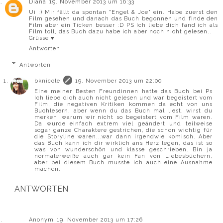
Diana
19. November 2013 um 16:33
Ui :) Mir fällt da spontan "Engel & Joe" ein. Habe zuerst den
Film gesehen und danach das Buch begonnen und finde den
Film aber ein Ticken besser :D PS Ich liebe dich fand ich als
Film toll, das Buch dazu habe ich aber noch nicht gelesen..
Grüsse ♥
Antworten
Antworten
bknicole
19. November 2013 um 22:00
Eine meiner Besten Freundinnen hatte das Buch bei Ps
Ich liebe dich auch nicht gelesen und war begeistert vom
Film, die negativen Kritiken kommen da echt von uns
Buchlesern, aber wenn du das Buch mal liest, wirst du
merken ,warum wir nicht so begeistert vom Film waren.
Da wurde einfach extrem viel geändert und teilweise
sogar ganze Charaktere gestrichen, die schon wichtig für
die Storyline waren...war dann irgendwie komisch. Aber
das Buch kann ich dir wirklich ans Herz legen, das ist so
was von wunderschön und klasse geschrieben. Bin ja
normalerweiße auch gar kein Fan von Liebesbüchern,
aber bei diesem Buch musste ich auch eine Ausnahme
machen.
ANTWORTEN
Anonym
19. November 2013 um 17:26