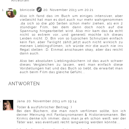
Antworten
bknicole
20. November 2013 um 20:21
Also ich fand das im Buch um einiges intensiver, aber
vielleicht hat man es dort auch nur mehr wahrgenommen
,da sich so die 400 Seiten schon mehr ziehen, als ein 2
stündiger Film, bei dem dann doch noch auf die
Spannung hingearbeitet wird. Also mir kam das da echt
nicht so extrem vor...und generell mochte ich dieses
Leiden nicht :D. Bin von so typischen Schnulzen einfach
kein Fan, aber Twilight zählt jetzt auch nicht wirklich zu
meinen Lieblingsfilmen, ich würde mir die auch nie ins
Regal stellen :D. Einmal anschauen okay, aber das reicht
dann auch.
Also bei absoluten Lieblingsbüchern ist das auch schwer
dieses Vergleichen zu lassen, weil man einfach diese
Vorstellungen hat und das Buch so liebt, da erwartet man
auch beim Film das gleiche Gefühl...
ANTWORTEN
Jana
20. November 2013 um 19:14
Toller & ausführlicher Beitrag :)
Bei den Büchern, die man noch verfilmen sollte, bin ich
deiner Meinung mit Fantasyromanen & Historieromanen. Bei
Krimis denke ich immer, dass man ja eh schon weiß, wer der
Täter war, was eventuell recht langweilig werden könnte...