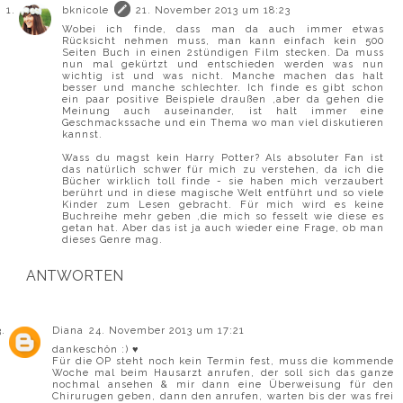
bknicole
21. November 2013 um 18:23
Wobei ich finde, dass man da auch immer etwas
Rücksicht nehmen muss, man kann einfach kein 500
Seiten Buch in einen 2stündigen Film stecken. Da muss
nun mal gekürtzt und entschieden werden was nun
wichtig ist und was nicht. Manche machen das halt
besser und manche schlechter. Ich finde es gibt schon
ein paar positive Beispiele draußen ,aber da gehen die
Meinung auch auseinander, ist halt immer eine
Geschmackssache und ein Thema wo man viel diskutieren
kannst.
Wass du magst kein Harry Potter? Als absoluter Fan ist
das natürlich schwer für mich zu verstehen, da ich die
Bücher wirklich toll finde - sie haben mich verzaubert
berührt und in diese magische Welt entführt und so viele
Kinder zum Lesen gebracht. Für mich wird es keine
Buchreihe mehr geben ,die mich so fesselt wie diese es
getan hat. Aber das ist ja auch wieder eine Frage, ob man
dieses Genre mag.
ANTWORTEN
Diana
24. November 2013 um 17:21
dankeschön :) ♥
Für die OP steht noch kein Termin fest, muss die kommende
Woche mal beim Hausarzt anrufen, der soll sich das ganze
nochmal ansehen & mir dann eine Überweisung für den
Chirurugen geben, dann den anrufen, warten bis der was frei