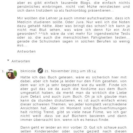
aber es gibt einfach tausende Blogs, die einfach nichts
persönliches einbringen, nicht viel Mühe reinstecken und
sich dann trotzdem so als fashionblog präsentieren...
Mir wollten die Lehrer ja auch immer aufschwatzen, dass ich
Medizin studieren sollte. Oder Jura. Nur weil ich die Noten
dazu gehabt hätte. Aber was bringt das schon? Ich kann ja
nicht mal Blut sehen, was wäre ich denn für ein Arzt
geworden? ^^Ich wäre da viel mehr für irgendwelche Tests
oder so, die auch die menschlichen Fähigkeiten testen...
gerade die Schulnoten sagen in solchen Berufen so wenig
aus...
Antworten
Antworten
bknicole
21. November 2013 um 18:14
Hätte ich das Buch gelesen, wäre es sicherlich hier mit
dabei, aber ich habe ja leider nur den Film gesehen, von
dem war ich ja sehr begeistert wie du weißt. Finde ich
aber gut das sie da auch die Kostüme aus dem Buch
umgesetzt haben, da merkt man da wirklich die Liebe
zum Detail und auch zum Buch. Oh ja ich glaube man
kann da stunden diskutieren, es ist auch einfach eines
dieser schweren Themen, wo jeder komplett verschiedene
Ansichten hat. Aber im Moment sind Buchverfilmungen
halt richtig Trend, gibt so viele neue Filme, wo ich gar
nicht weiß ,dass sie auf Büchern basieren und dann
immer überrascht bin, wenn ich es heraus finde.
Dann geht er leider an mir vorbei :D. Gut ich schaue auch
selten Kindersender oder suche gezielt nach diesen