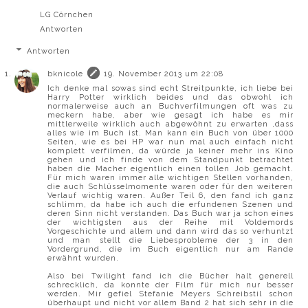
LG Cörnchen
Antworten
Antworten
bknicole
19. November 2013 um 22:08
Ich denke mal sowas sind echt Streitpunkte, ich liebe bei
Harry Potter wirklich beides und das obwohl ich
normalerweise auch an Buchverfilmungen oft was zu
meckern habe, aber wie gesagt ich habe es mir
mittlerweile wirklich auch abgewöhnt zu erwarten ,dass
alles wie im Buch ist. Man kann ein Buch von über 1000
Seiten, wie es bei HP war nun mal auch einfach nicht
komplett verfilmen, da würde ja keiner mehr ins Kino
gehen und ich finde von dem Standpunkt betrachtet
haben die Macher eigentlich einen tollen Job gemacht.
Für mich waren immer alle wichtigen Stellen vorhanden,
die auch Schlüsselmomente waren oder für den weiteren
Verlauf wichtig waren. Außer Teil 6, den fand ich ganz
schlimm, da habe ich auch die erfundenen Szenen und
deren Sinn nicht verstanden. Das Buch war ja schon eines
der wichtigsten aus der Reihe mit Voldemords
Vorgeschichte und allem und dann wird das so verhuntzt
und man stellt die Liebesprobleme der 3 in den
Vordergrund, die im Buch eigentlich nur am Rande
erwähnt wurden.
Also bei Twilight fand ich die Bücher halt generell
schrecklich, da konnte der Film für mich nur besser
werden. Mir gefiel Stefanie Meyers Schreibstil schon
überhaupt und nicht vor allem Band 2 hat sich sehr in die