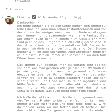
Antworten
Antworten
bknicole
20. November 2013 um 20:39
Dankeschön :).
Ich finde einfach die beiden Genre eignen sich immer für
tolle Filme, da kann man schon kostümtechnisch und von
der Kulisse her einiges rausholen. Ich finde es übrigens
auch immer richtig spannenden wenn eine Fantsay Welt
aus einem Buch dann in einem Film Gestalt annimmt.
Sind ja eh beides Filmgenre die ich richtig gerne sehe. Ja
das ist bei Krimis dann auf jedenfall der Fall. Sie werden
ja auch wirklich selten verfilmt, da sind Dan Browns
Bücher wirklich eine Ausnahme. Aber ansonsten finde ich
es in diesem Bereich immer sehr schwer, da wirklich tolle
Filme draus zu machen.
Das stimmt auf jedenfall, man ist einfach sehr geprägt
von dem was man gesehen oder gelesen hat. Weshalb ich
ja wie gesagt immer versuche getrennt auf beides
einzugehen ,aber bei Ps Ich liebe dich war das schon
schwer, weil sie da ja Sachen geändert haben ,die sehr
wichtig waren. Ich finde man sollte da irgendwie eine
Mitte finden. Man muss nicht alles abkupern, darf aber
auch nichts wichtiges rauslassen und das ist das
Schwierige daran, was auch nicht jeder Film schafft.
Ich hoffe ihr liebt das, nicht das ihr schon genervt von zu
viel Text seit :P. aber so bin ich einfach, ich kann mich
immer schwer kurz fassen und rede, rede, rede :D. Wirst
du merken, wenn wir uns treffen und ich hoffe du bist
dan nicht auf den Tod genervt von mir. Zur Not einfach