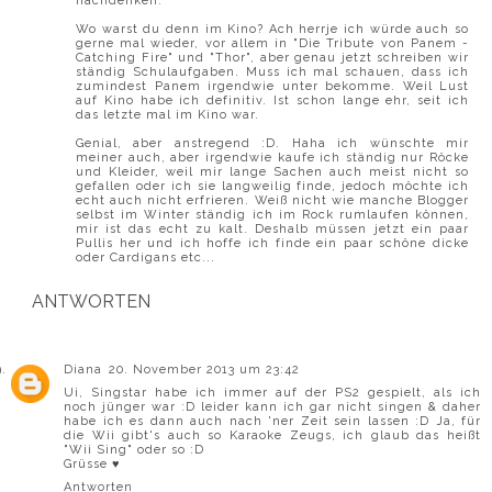
nachdenken.
Wo warst du denn im Kino? Ach herrje ich würde auch so
gerne mal wieder, vor allem in "Die Tribute von Panem -
Catching Fire" und "Thor", aber genau jetzt schreiben wir
ständig Schulaufgaben. Muss ich mal schauen, dass ich
zumindest Panem irgendwie unter bekomme. Weil Lust
auf Kino habe ich definitiv. Ist schon lange ehr, seit ich
das letzte mal im Kino war.
Genial, aber anstregend :D. Haha ich wünschte mir
meiner auch, aber irgendwie kaufe ich ständig nur Röcke
und Kleider, weil mir lange Sachen auch meist nicht so
gefallen oder ich sie langweilig finde, jedoch möchte ich
echt auch nicht erfrieren. Weiß nicht wie manche Blogger
selbst im Winter ständig ich im Rock rumlaufen können,
mir ist das echt zu kalt. Deshalb müssen jetzt ein paar
Pullis her und ich hoffe ich finde ein paar schöne dicke
oder Cardigans etc...
ANTWORTEN
Diana
20. November 2013 um 23:42
Ui, Singstar habe ich immer auf der PS2 gespielt, als ich
noch jünger war :D leider kann ich gar nicht singen & daher
habe ich es dann auch nach 'ner Zeit sein lassen :D Ja, für
die Wii gibt's auch so Karaoke Zeugs, ich glaub das heißt
"Wii Sing" oder so :D
Grüsse ♥
Antworten