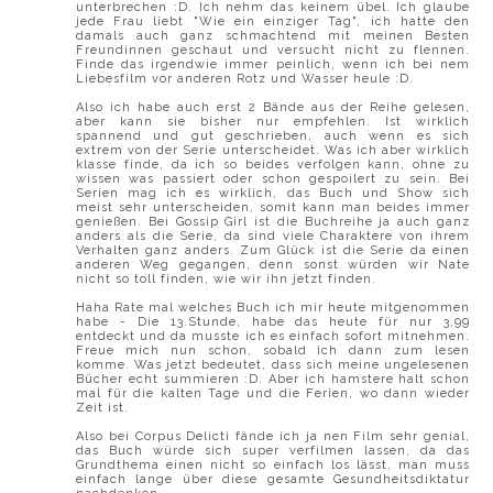
unterbrechen :D. Ich nehm das keinem übel. Ich glaube
jede Frau liebt "Wie ein einziger Tag", ich hatte den
damals auch ganz schmachtend mit meinen Besten
Freundinnen geschaut und versucht nicht zu flennen.
Finde das irgendwie immer peinlich, wenn ich bei nem
Liebesfilm vor anderen Rotz und Wasser heule :D.
Also ich habe auch erst 2 Bände aus der Reihe gelesen,
aber kann sie bisher nur empfehlen. Ist wirklich
spannend und gut geschrieben, auch wenn es sich
extrem von der Serie unterscheidet. Was ich aber wirklich
klasse finde, da ich so beides verfolgen kann, ohne zu
wissen was passiert oder schon gespoilert zu sein. Bei
Serien mag ich es wirklich, das Buch und Show sich
meist sehr unterscheiden, somit kann man beides immer
genießen. Bei Gossip Girl ist die Buchreihe ja auch ganz
anders als die Serie, da sind viele Charaktere von ihrem
Verhalten ganz anders. Zum Glück ist die Serie da einen
anderen Weg gegangen, denn sonst würden wir Nate
nicht so toll finden, wie wir ihn jetzt finden.
Haha Rate mal welches Buch ich mir heute mitgenommen
habe - Die 13.Stunde, habe das heute für nur 3,99
entdeckt und da musste ich es einfach sofort mitnehmen.
Freue mich nun schon, sobald ich dann zum lesen
komme. Was jetzt bedeutet, dass sich meine ungelesenen
Bücher echt summieren :D. Aber ich hamstere halt schon
mal für die kalten Tage und die Ferien, wo dann wieder
Zeit ist.
Also bei Corpus Delicti fände ich ja nen Film sehr genial,
das Buch würde sich super verfilmen lassen, da das
Grundthema einen nicht so einfach los lässt, man muss
einfach lange über diese gesamte Gesundheitsdiktatur