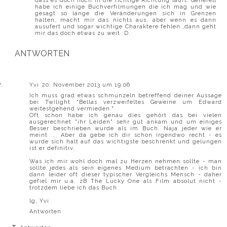
dass es doch noch in die richtige Richtung läuft. Generell
habe ich einige Buchverfilmungen die ich mag und wie
gesagt so lange die Veränderungen sich in Grenzen
halten, macht mir das nichts aus, aber wenn es dann
ausufert und sogar wichtige Charaktere fehlen ,dann geht
mir das doch etwas zu weit :D.
ANTWORTEN
Yvi
20. November 2013 um 19:06
Ich muss grad etwas schmunzeln betreffend deiner Aussage
bei Twilight "Bellas verzweifeltes Geweine um Edward
weitestgehend vermieden."
Oft schon habe ich genau dies gehört das bei vielen
ausgerechnet "ihr Leiden" sehr gut ankam und um einiges
Besser beschrieben wurde als im Buch. Naja jeder wie er
meint ... Aber da gebe ich dir schon irgendwo recht - es
wurde sich halt auf das wichtigste beschrenkt und gelungen
ist er definitiv.
Was ich mir wohl doch mal zu Herzen nehmen sollte - man
sollte jedes als sein eigenes Medium betrachten - ich bin
dann leider oft dieser typischer Vergleichs Mensch - daher
gefiel mir u.a. zB The Lucky One als Film absolut nicht -
trotzdem liebe ich das Buch
lg, Yvi
Antworten