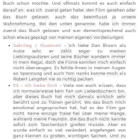
Buch schon mochte. Und oftmals kommt es auch einfach
darauf an, was ich zuerst getan habe: den Film gesehen oder
das Buch gelesen, auch das beeinflusst ja unsere
Wahrnehmung. Bei den unten genannte, habe ich immer
zuerst das Buch gelesen und war dementsprechend auch
schon etwas geprägt von meinen eigenen Vorstellungen:
Sakrileg / Illuminati
- Ich liebe Dan Brown als
Autor sehr, er zählt sogar zu meinen
Lieblingsautoren und seine Bücher wandern immer
in mein Regal, doch die Filme konnten mich einfach
nicht überzeugen. Es fehlte ihnen in meinen Augen
an Spannung und auch Tom Hanks konnte mich als
Robert Langdon nie so richtig packen.
PS - Ich liebe Dich
- Viele von euch wissen, dass
ich normalerweise kein Fan von Liebesbüchern bin,
aber dieses Buch hat mich damals wirklich sehr
berührt und zu Tränen gerührt. Wo das Buch mich
emotional angesprochen hat, hat es der Film gar
nicht. Keine einzige Träne fiel über meine Wange,
während meine Freundin, die das Buch nicht kannte
sofort zum Taschentuch greifen musste. Aber es
wurde einfach so viel verändert, angefangen von
ganz kleinen zu großen, wichtigen Sachen. Und zu