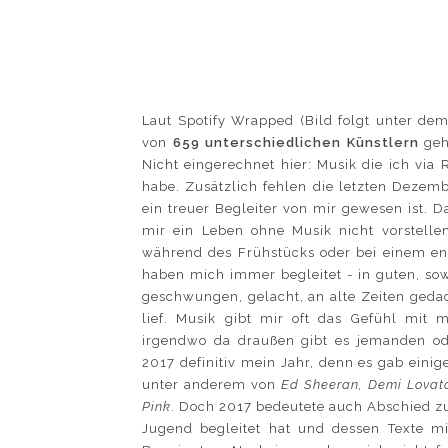
Laut Spotify Wrapped (Bild folgt unter de
von
659 unterschiedlichen Künstlern
geh
Nicht eingerechnet hier: Musik die ich vi
habe. Zusätzlich fehlen die letzten Dezem
ein treuer Begleiter von mir gewesen ist.
mir ein Leben ohne Musik nicht vorstell
während des Frühstücks oder bei einem en
haben mich immer begleitet - in guten, sow
geschwungen, gelacht, an alte Zeiten geda
lief. Musik gibt mir oft das Gefühl mit 
irgendwo da draußen gibt es jemanden od
2017 definitiv mein Jahr, denn es gab einig
unter anderem von
Ed Sheeran, Demi Lovato,
Pink
. Doch 2017 bedeutete auch Abschied 
Jugend begleitet hat und dessen Texte mi