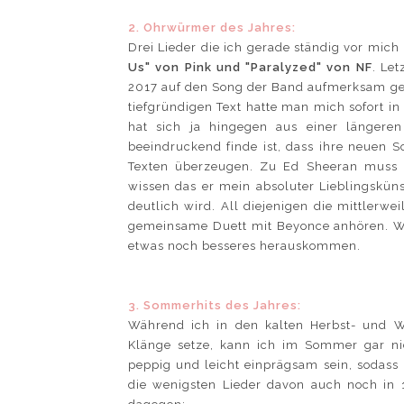
2. Ohrwürmer des Jahres:
Drei Lieder die ich gerade ständig vor mich
Us" von Pink und "Paralyzed" von NF
. Let
2017 auf den Song der Band aufmerksam ge
tiefgründigen Text hatte man mich sofort in
hat sich ja hingegen aus einer längere
beeindruckend finde ist, dass ihre neuen S
Texten überzeugen. Zu Ed Sheeran muss i
wissen das er mein absoluter Lieblingskün
deutlich wird. All diejenigen die mittlerwe
gemeinsame Duett mit Beyonce anhören. W
etwas noch besseres herauskommen.
3. Sommerhits des Jahres:
Während ich in den kalten Herbst- und Wi
Klänge setze, kann ich im Sommer gar n
peppig und leicht einprägsam sein, sodass
die wenigsten Lieder davon auch noch in 