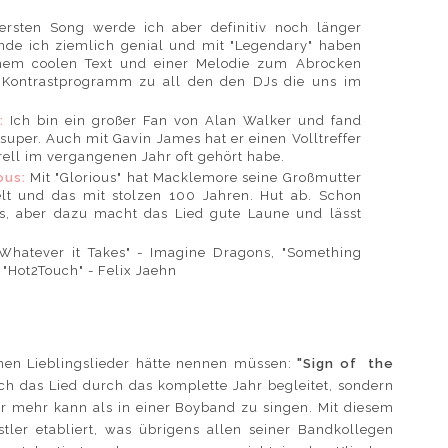
ersten Song werde ich aber definitiv noch länger
nde ich ziemlich genial und mit "Legendary" haben
einem coolen Text und einer Melodie zum Abrocken
n Kontrastprogramm zu all den den DJs die uns im
d:
Ich bin ein großer Fan von Alan Walker und fand
super. Auch mit Gavin James hat er einen Volltreffer
erell im vergangenen Jahr oft gehört habe.
ous:
Mit "Glorious" hat Macklemore seine Großmutter
elt und das mit stolzen 100 Jahren. Hut ab. Schon
s, aber dazu macht das Lied gute Laune und lässt
Whatever it Takes" - Imagine Dragons, "Something
 "Hot2Touch" - Felix Jaehn
nen Lieblingslieder hätte nennen müssen:
"Sign of the
ich das Lied durch das komplette Jahr begleitet, sondern
er mehr kann als in einer Boyband zu singen. Mit diesem
tler etabliert, was übrigens allen seiner Bandkollegen