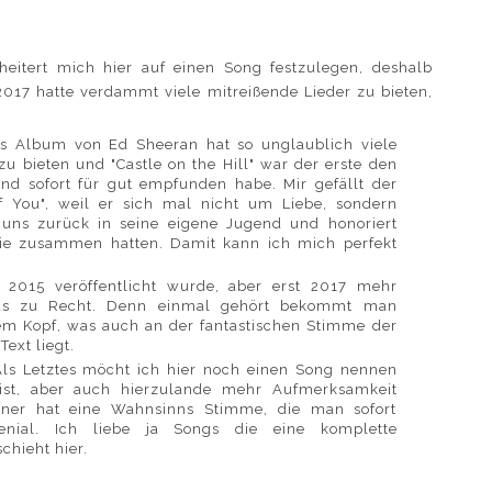
heitert mich hier auf einen Song festzulegen, deshalb
 2017 hatte verdammt viele mitreißende Lieder zu bieten,
s Album von Ed Sheeran hat so unglaublich viele
u bieten und "Castle on the Hill" war der erste den
nd sofort für gut empfunden habe. Mir gefällt der
f You", weil er sich mal nicht um Liebe, sondern
 uns zurück in seine eigene Jugend und honoriert
 sie zusammen hatten. Damit kann ich mich perfekt
 2015 veröffentlicht wurde, aber erst 2017 mehr
das zu Recht. Denn einmal gehört bekommt man
em Kopf, was auch an der fantastischen Stimme der
Text liegt.
Als Letztes möcht ich hier noch einen Song nennen
ist, aber auch hierzulande mehr Aufmerksamkeit
stner hat eine Wahnsinns Stimme, die man sofort
enial. Ich liebe ja Songs die eine komplette
chieht hier.