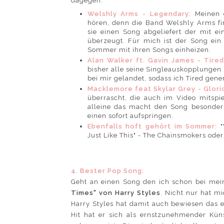
dagegen:
Welshly Arms - Legendary:
Meinen 
hören, denn die Band Welshly Arms fi
sie einen Song abgeliefert der mit 
überzeugt. Für mich ist der Song ei
Sommer mit ihren Songs einheizen.
Alan Walker ft. Gavin James - Tire
bisher alle seine Singleauskopplungen 
bei mir gelandet, sodass ich Tired gen
Macklemore feat Skylar Grey - Glori
überrascht, die auch im Video mitspi
alleine das macht den Song besonder
einen sofort aufspringen.
Ebenfalls hoft gehört im Sommer:
"
Just Like This" - The Chainsmokers oder
4. Bester Pop Song:
Geht an einen Song den ich schon bei mei
Times" von Harry Styles
. Nicht nur hat m
Harry Styles hat damit auch bewiesen das 
Hit hat er sich als ernstzunehmender Küns