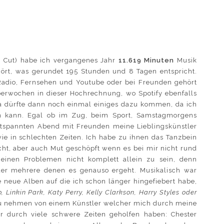
m Cut) habe ich vergangenes Jahr
11.619 Minuten
Musik
ört, was gerundet 195 Stunden und 8 Tagen entspricht.
a Radio, Fernsehen und Youtube oder bei Freunden gehört
berwochen in dieser Hochrechnung, wo Spotify ebenfalls
 Da dürfte dann noch einmal einiges dazu kommen, da ich
en kann. Egal ob im Zug, beim Sport, Samstagmorgens
tspannten Abend mit Freunden meine Lieblingskünstler
ie in schlechten Zeiten. Ich habe zu ihnen das Tanzbein
cht, aber auch Mut geschöpft wenn es bei mir nicht rund
meinen Problemen nicht komplett allein zu sein, denn
er mehrere denen es genauso ergeht. Musikalisch war
e neue Alben auf die ich schon länger hingefiebert habe,
 Linkin Park, Katy Perry, Kelly Clarkson, Harry Styles oder
zu nehmen von einem Künstler welcher mich durch meine
r durch viele schwere Zeiten geholfen haben: Chester