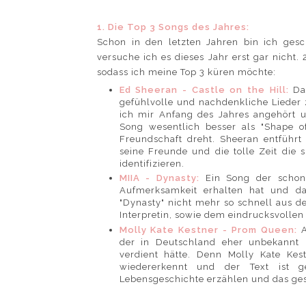
1. Die Top 3 Songs des Jahres:
Schon in den letzten Jahren bin ich gesc
versuche ich es dieses Jahr erst gar nicht.
sodass ich meine Top 3 küren möchte:
Ed Sheeran - Castle on the Hill:
Da
gefühlvolle und nachdenkliche Lieder z
ich mir Anfang des Jahres angehört u
Song wesentlich besser als "Shape o
Freundschaft dreht. Sheeran entführt
seine Freunde und die tolle Zeit die
identifizieren.
MIIA - Dynasty:
Ein Song der schon
Aufmerksamkeit erhalten hat und 
"Dynasty" nicht mehr so schnell aus d
Interpretin, sowie dem eindrucksvollen 
Molly Kate Kestner - Prom Queen:
der in Deutschland eher unbekannt 
verdient hätte. Denn Molly Kate Ke
wiedererkennt und der Text ist g
Lebensgeschichte erzählen und das ges