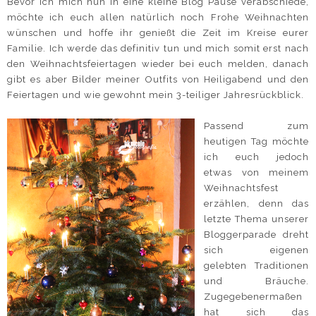
Bevor ich mich nun in eine kleine Blog Pause verabschiede,
möchte ich euch allen natürlich noch Frohe Weihnachten
wünschen und hoffe ihr genießt die Zeit im Kreise eurer
Familie. Ich werde das definitiv tun und mich somit erst nach
den Weihnachtsfeiertagen wieder bei euch melden, danach
gibt es aber Bilder meiner Outfits von Heiligabend und den
Feiertagen und wie gewohnt mein 3-teiliger Jahresrückblick.
Passend zum
heutigen Tag möchte
ich euch jedoch
etwas von meinem
Weihnachtsfest
erzählen, denn das
letzte Thema unserer
Bloggerparade dreht
sich eigenen
gelebten Traditionen
und Bräuche.
Zugegebenermaßen
hat sich das