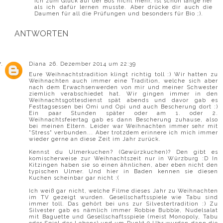
ich zum Glück auf der Bos nicht mehr, ist schon lange her
als ich dafür lernen musste. Aber drücke dir auch die
Daumen für all die Prüfungen und besonders für Bio ;).
ANTWORTEN
Diana
26. Dezember 2014 um 22:39
Eure Weihnachtstradition klingt richtig toll :) Wir hatten zu
Weihnachten auch immer eine Tradition, welche sich aber
nach dem Erwachsenwerden von mir und meiner Schwester
ziemlich verabschiedet hat. Wir gingen immer in den
Weihnachtsgottesdienst spät abends und davor gab es
Festtagsessen bei Omi und Opi und auch Bescherung dort :)
Ein paar Stunden später oder am 1. oder 2.
Weihnachtsfeiertag gab es dann Bescherung zuhause, also
bei meinen Eltern. Leider war Weihnachten immer sehr mit
"Stress" verbunden... Aber trotzdem erinnere ich mich immer
wieder gerne an diese Zeit im Jahr zurück.
Kennst du Ulmerkuchen? (Gewürzkuchen)? Den gibt es
komischerweise zur Weihnachtszeit nur in Würzburg :D In
Kitzingen haben sie so einen ähnlichen, aber eben nicht den
typischen Ulmer. Und hier in Baden kennen sie diesen
Kuchen scheinbar gar nicht :(
Ich weiß gar nicht, welche Filme dieses Jahr zu Weihnachten
im TV gezeigt wurden. Gesellschaftsspiele wie Tabu sind
immer toll. Das gehört bei uns zur Silvestertradition :) Zu
Silvester gab es nämlich immer Robbie Bubble, Nudelsalat
mit Baguette und Gesellschaftsspiele (meist Monopoly, Tabu