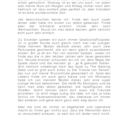
schön gemütlich. Stressig ist es bei uns auch, vor allem
weil meine Mum am Morgen und Mittag immer noch sehr
hektisch ist, dass einfach alles perfekt ist, aber trotzdem
ist es eine wunderschöne Zeit.
Jaa Gewürzkuchen kenne ich, finde den auch super
lecker, aber habe ihn bisher nur selbst gebacken. Finde
aber der schmeckt wirklich immer sehr nach
Weihnachten. Musst ihn mal selbst backen, geht nämlich
echt auch sehr einfach.
Zu Silvester spielen wir auch immer Gesellschaftsspiele,
ist in großer Runde auch gleich noch mal viel lustiger.
Habe meinem Besten deshalb dieses Jahr auch zwei
Partyspiele geschenkt, die wir dann gleich ausprobieren
wollen. Bin ja eh ein Fan von solchen Spielen, wobei ich
finde das die in den letzten Jahren sehr teuer geworden
bin. Musste erstmal schlucken als ich vor dem Regal der
Spiele stand und die meisten 30 - 40 € gekostet hatten.
Will nämlich unbedingt noch das Spiel zu The Walking
Dead und es gibt auch eines zu Die Tribute von Panem,
das nun auf meine Wunschliste gewandert ist. Spiel des
Lebens finde ich auch ganz klasse und von Monopoly
habe ich von meinem Besten dieses Jahr eine super
lustige Version bekommen. Die heißt My Monopoly und da
kann man alles selbst gestalten, die Spielfiguren, die
Straßen. Somit können dann dort quasi die Freunde
einziehen. Ist echt mega lustig die Idee. Ich hab ja total
Schiss vor Feuerwerkskracher, das überlasse ich immer
den anderen und gehe dann ganz weit weg davon xD.
Aber die sind da immer so abgehärtet und irgendwie
macht es ihnen gar nichts aus, dass die Menschen dann
so verwundert schauen, so weit bin ich leider noch nicht.