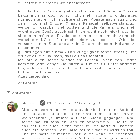
du hattest ein frohes Weihnachtsfest!
Ich glaube ins Ausland gehen ist immer toll! So eine Chance
bekommt man doch sonst nicht mehr, später wird das alles
nur noch teurer. Ich möchte erst vier Monate nach Island und
dann nochmal 6 oder 7 nach Kanada! Selbstverständlich
werde ich darüber viel posten und die Kamera wird mein
wichtigstes Gepäckstück sein! Ich weiß noch nicht was ich
studieren möchte. Psychologie interessiert mich ziemlich,
wobei der NC da für mich leider zu hoch ist. Oder ich
versuch einen Studienplatz in Österreich oder Holland zu
bekommen.
5 Prüfungen auf einmal? Das klingt ganz schön stressig. Ich
drücke dir die Daumen, dass du das schaffst.
Ich bin auch schon wieder am Lernen. Nach den Ferien
kommen jede Menge Klausuren auf mich zu, unter anderem
Bio, welches ich vierstündig wählen musste und einfach nur
hilflos überfordert bin...
Alles Liebe, Salo
Antworten
Antworten
bknicole
27. Dezember 2014 um 13:52
Also verstecken tun wir die auch nicht, nur im Vorfeld
und das auch nur als ich kleiner war. Denn da bin ich vor
Weihnachten ja immer auf die Suche gegangen, um
schon mal zu schauen, was ich bekomme xD. Heute ist
das natürlich auch nicht mehr so. Ich hoffe du hattest
auch ein schönes Fest? Also bei mir war es wirklich toll
und ich hatte ne menge Spaß, auch wenn ich nebenbei
schon das lernen für die Uni Prüfungen anfangen musste.