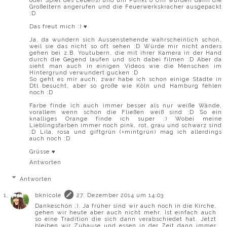
oder Spiel des Lebens) und um Punkt 0 Uhr wurden dann die
Großeltern angerufen und die Feuerwerkskracher ausgepackt
:D
Das freut mich :) ♥
Ja, da wundern sich Aussenstehende wahrscheinlich schon,
weil sie das nicht so oft sehen :D Würde mir nicht anders
gehen bei z.B. Youtubern, die mit ihrer Kamera in der Hand
durch die Gegend laufen und sich dabei filmen :D Aber da
sieht man auch in einigen Videos wie die Menschen im
Hintergrund verwundert gucken :D
So geht es mir auch, zwar habe ich schon einige Städte in
Dtl besucht, aber so große wie Köln und Hamburg fehlen
noch :D
Farbe finde ich auch immer besser als nur weiße Wände,
vorallem wenn schon die Fließen weiß sind :D So ein
knalliges Orange finde ich super :) Wobei meine
Lieblingsfarben immer noch pink, rot, grau und schwarz sind
:D Lila, rosa und giftgrün (+mintgrün) mag ich allerdings
auch noch :D
Grüsse ♥
Antworten
Antworten
bknicole
27. Dezember 2014 um 14:03
Dankeschön ;). Ja früher sind wir auch noch in die Kirche,
gehen wir heute aber auch nicht mehr. Ist einfach auch
so eine Tradition die sich dann verabschiedet hat. Jetzt
bleiben wir Zuhause und essen in der Zeit dann immer