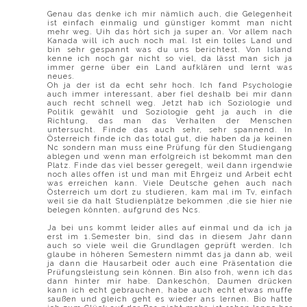
Genau das denke ich mir nämlich auch, die Gelegenheit
ist einfach einmalig und günstiger kommt man nicht
mehr weg. Uih das hört sich ja super an. Vor allem nach
Kanada will ich auch noch mal. Ist ein tolles Land und
bin sehr gespannt was du uns berichtest. Von Island
kenne ich noch gar nicht so viel, da lässt man sich ja
immer gerne über ein Land aufklären und lernt was
neues.
Oh ja der ist da echt sehr hoch. Ich fand Psychologie
auch immer interessant, aber fiel deshalb bei mir dann
auch recht schnell weg. Jetzt hab ich Soziologie und
Politik gewählt und Soziologie geht ja auch in die
Richtung, das man das Verhalten der Menschen
untersucht. Finde das auch sehr, sehr spannend. In
Österreich finde ich das total gut, die haben da ja keinen
Nc sondern man muss eine Prüfung für den Studiengang
ablegen und wenn man erfolgreich ist bekommt man den
Platz. Finde das viel besser geregelt, weil dann irgendwie
noch alles offen ist und man mit Ehrgeiz und Arbeit echt
was erreichen kann. Viele Deutsche gehen auch nach
Österreich um dort zu studieren, kam mal im Tv, einfach
weil sie da halt Studienplätze bekommen ,die sie hier nie
belegen könnten, aufgrund des Ncs.
Ja bei uns kommt leider alles auf einmal und da ich ja
erst im 1.Semester bin, sind das in diesem Jahr dann
auch so viele weil die Grundlagen geprüft werden. Ich
glaube in höheren Semestern nimmt das ja dann ab, weil
ja dann die Hausarbeit oder auch eine Präsentation die
Prüfungsleistung sein können. Bin also froh, wenn ich das
dann hinter mir habe. Dankeschön, Daumen drücken
kann ich echt gebrauchen, habe auch echt etwas muffe
saußen und gleich geht es wieder ans lernen. Bio hatte