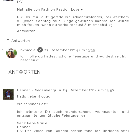
LG*
Nathalie von
Fashion Passion Love ♥
PS: Bei mir läuft gerade ein Adventskalender, bei welchem
du jeden Sonntag tolle Dinge gewinnen kannst. Ich würde
mich freuen, wenn du vorbeischaust & mitmachst <3
Antworten
Antworten
bknicole
27. Dezember 2014 um 13:35
Ich hoffe du hattest schöne Feiertage und wurdest reicht
beschenkt.
ANTWORTEN
Hannah - Gedankengrün
24. Dezember 2014 um 13:50
Hallo liebe Nicole,
ein schöner Post!
Ich wünsche Dir auch wunderschöne Weihnachten und
entspannte, gemütliche Feiertage! <3
Ganz liebe Grüße,
Hannah
PS: Das Video von Deinem besten fand ich übrigens total