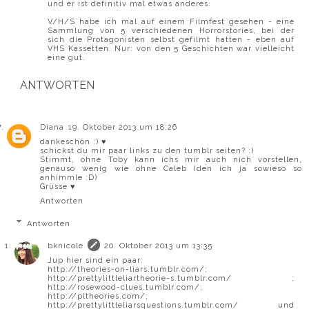
und er ist definitiv mal etwas anderes.
V/H/S habe ich mal auf einem Filmfest gesehen - eine
Sammlung von 5 verschiedenen Horrorstories, bei der
sich die Protagonisten selbst gefilmt hatten - eben auf
VHS Kassetten. Nur: von den 5 Geschichten war vielleicht
eine gut.
ANTWORTEN
Diana
19. Oktober 2013 um 18:26
dankeschön :) ♥
schickst du mir paar links zu den tumblr seiten? :)
Stimmt, ohne Toby kann ichs mir auch nich vorstellen,
genauso wenig wie ohne Caleb (den ich ja sowieso so
anhimmle :D)
Grüsse ♥
Antworten
Antworten
bknicole
20. Oktober 2013 um 13:35
Jup hier sind ein paar:
http://theories-on-liars.tumblr.com/;
http://prettylittleliartheorie-s.tumblr.com/ ;
http://rosewood-clues.tumblr.com/;
http://pltheories.com/;
http://prettylittleliarsquestions.tumblr.com/ und