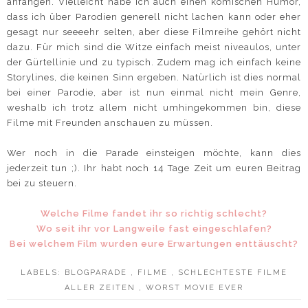
anfangen. Vielleicht habe ich auch einen komischen Humor,
dass ich über Parodien generell nicht lachen kann oder eher
gesagt nur seeeehr selten, aber diese Filmreihe gehört nicht
dazu. Für mich sind die Witze einfach meist niveaulos, unter
der Gürtellinie und zu typisch. Zudem mag ich einfach keine
Storylines, die keinen Sinn ergeben. Natürlich ist dies normal
bei einer Parodie, aber ist nun einmal nicht mein Genre,
weshalb ich trotz allem nicht umhingekommen bin, diese
Filme mit Freunden anschauen zu müssen.
Wer noch in die Parade einsteigen möchte, kann dies
jederzeit tun ;). Ihr habt noch 14 Tage Zeit um euren Beitrag
bei zu steuern.
Welche Filme fandet ihr so richtig schlecht?
Wo seit ihr vor Langweile fast eingeschlafen?
Bei welchem Film wurden eure Erwartungen enttäuscht?
LABELS:
BLOGPARADE
,
FILME
,
SCHLECHTESTE FILME
ALLER ZEITEN
,
WORST MOVIE EVER