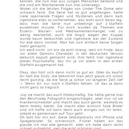
können, die nun mal aus Jungen Menschen bestand und
die sind am Wochenende nun mal unterwegs.
Wobei ich die letzten Folgen von Under The Dome sehr
schwach fand. Die Serie hat so gut angefangen, hatte
viele spannende Fragen und Mysterien und dann kam
irgendwie alles so vorhersehbar, was wohl auch daran lag,
dass man die Serie nun unbedingt auf 2.Staffeln
ausdehnen musste. Für mich wurden da Themen wie
Essens-, Wasser- und Medikamentenmangel viel zu
wenig bearbeitet, auch die Angst wegen der Kuppel
wurde kaum beleuchtet und irgendwie war der Zustand
für alle dann normal. Man hat sich einfach keine Sorgen
mehr gemacht.
Ich weiß nicht, ich bin da echt streng, weil ich finde, dass
vor allem Damons Charakter in der deutschen Version
dadurch kaputt gemacht wird. Ihm fehlt hier irgendwie
dieses Psychohafte, das ihn ja vor allem in den ersten
Staffeln ausgemacht hat.
Okay, das hört sich dann nicht so gut an. Oder du kaufst
dir halt die Dvds, die bekommt man jetzt glaub ich schon
recht günstig, da die Serie ja schon vor längerer Zeit lief
;). Wenn dir nur noch 2.Staffeln fehlen, ist das ja dann
nicht ganz so tragisch.
Jup sie macht das auch Hobbymäßig. Sie hätte gerne mal
den Berufsweg Fotografin eingeschlagen, aber nun ist sie
Krankenschwester und macht das auch gerne, weshalb es
beim Hobby bleibt. Sie macht aber wirklich tolle Bilder
und ich hoffe ich kann dann auch einiges von ihr leren,
sobald es gemeinsam auf Tour geht.
Oh Gott hör mir auf, diese Selbstpotraits mit IPhone und
Spiegelbilder. So schrecklich. Früher haben wir das
glaube ich mal alle gemacht, aber ich habe dann recht
schnell aufgehört, weil die echt schlimm sind.