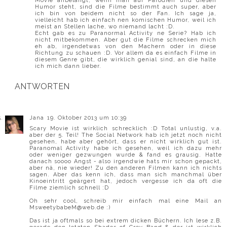
Movie anbelangt, wenn man auf Parodien und diesen
Humor steht, sind die Filme bestimmt auch super, aber
ich bin von beidem nicht so der Fan. Ich sage ja,
vielleicht hab ich einfach nen komischen Humor, weil ich
meist an Stellen lache, wo niemand lacht :D.
Echt gab es zu Paranormal Activity ne Serie? Hab ich
nicht mitbekommen. Aber gut die Filme schrecken mich
eh ab, irgendetwas von den Machern oder in diese
Richtung zu schauen :D. Vor allem da es einfach Filme in
diesem Genre gibt, die wirklich genial sind, an die halte
ich mich dann lieber.
ANTWORTEN
Jana
19. Oktober 2013 um 10:39
Scary Movie ist wirklich schrecklich :D Total unlustig, v.a.
aber der 5. Teil! The Social Network hab ich jetzt noch nicht
gesehen, habe aber gehört, dass er nicht wirklich gut ist.
Paranomal Activity habe ich gesehen, weil ich dazu mehr
oder weniger gezwungen wurde & fand es grausig. Hatte
danach soooo Angst - also irgendwie hats mir schon gepackt,
aber nä, nie wieder! Zu den anderen Filmen kann ich nichts
sagen. Aber das kenn ich, dass man sich manchmal über
Kinoeintritt geärgert hat, jedoch vergesse ich da oft die
Filme ziemlich schnell :D
Oh sehr cool, schreib mir einfach mal eine Mail an
MsweetybabeM@web.de :)
Das ist ja oftmals so bei extrem dicken Büchern. Ich lese z.B.