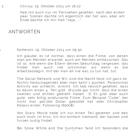
Chrissy
19. Oktober 2013 um 18:22
Hab ihn auch nur im Fernsehen gesehen, nach den ersten
paar Szenen dachte ich eigentlich der hat was, aber am
Ende dachte ich mir halt "naja,..."
ANTWORTEN
NoHeroIn
19. Oktober 2013 um 09:50
Ich glaube, es ist normal, dass einen die Filme, von denen
man am Meisten erwartet, auch am Meisten enttäuschen. Das
ist so, wie wenn die Eltern deinen Geburtstag vergessen, das
findet man auch viel schlimmer, als wenn es die
Arbeitskollegin, mit der man eh nie was zu tun hat, tut.
The Social Network und Wir sind die Nacht fand ich ganz ok.
Nichts herausragendes aber man kann's gucken. Paranormal
Activity war schlecht, stimmt. Ich hab neulich gesehen, dass
es davon einen 4. Teil gibt. Wusste gar nicht, dass die einen
zweiten und dritten gedreht haben. :D Es gibt aber auch
gute, sehr billig produzierte Filme. Zum Beispiel "Cube", der
nicht mal 400.000 Dollar gekostet hat oder Christopher
Nolans erster, Following (6000$).
Von Scary Movie habe ich nur einen Teil gesehen und den
auch ncoh im Kino. Ich bin einfach niemand, der kacken und
furzen lustig findet.
Bei Snow White and the huntsman fand ich besonders die