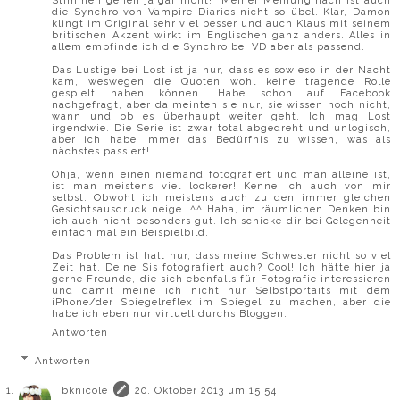
Stimmen gehen ja gar nicht!" Meiner Meinung nach ist auch
die Synchro von Vampire Diaries nicht so übel. Klar, Damon
klingt im Original sehr viel besser und auch Klaus mit seinem
britischen Akzent wirkt im Englischen ganz anders. Alles in
allem empfinde ich die Synchro bei VD aber als passend.
Das Lustige bei Lost ist ja nur, dass es sowieso in der Nacht
kam, weswegen die Quoten wohl keine tragende Rolle
gespielt haben können. Habe schon auf Facebook
nachgefragt, aber da meinten sie nur, sie wissen noch nicht,
wann und ob es überhaupt weiter geht. Ich mag Lost
irgendwie. Die Serie ist zwar total abgedreht und unlogisch,
aber ich habe immer das Bedürfnis zu wissen, was als
nächstes passiert!
Ohja, wenn einen niemand fotografiert und man alleine ist,
ist man meistens viel lockerer! Kenne ich auch von mir
selbst. Obwohl ich meistens auch zu den immer gleichen
Gesichtsausdruck neige. ^^ Haha, im räumlichen Denken bin
ich auch nicht besonders gut. Ich schicke dir bei Gelegenheit
einfach mal ein Beispielbild.
Das Problem ist halt nur, dass meine Schwester nicht so viel
Zeit hat. Deine Sis fotografiert auch? Cool! Ich hätte hier ja
gerne Freunde, die sich ebenfalls für Fotografie interessieren
und damit meine ich nicht nur Selbstportaits mit dem
iPhone/der Spiegelreflex im Spiegel zu machen, aber die
habe ich eben nur virtuell durchs Bloggen.
Antworten
Antworten
bknicole
20. Oktober 2013 um 15:54