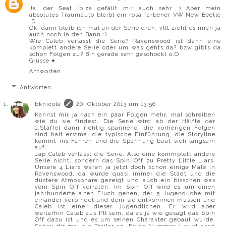
Ja, der Seat Ibiza gefällt mir auch sehr :) Aber mein
absolutes Traumauto bleibt ein rosa farbener VW New Beetle
:D
Ok, dann bleib ich mal an der Serie dran, vllt zieht es mich ja
auch noch in den Bann :)
Wie Caleb verlässt die Serie? Ravenswood ist dann eine
komplett andere Serie oder um was gehts da? bzw gibts da
schon Folgen zu? Bin gerade sehr geschockt o.O
Grüsse ♥
Antworten
Antworten
bknicole
20. Oktober 2013 um 13:56
Kannst mir ja nach ein paar Folgen mehr, mal schreiben
wie du sie findest. Die Serie wird ab der Hälfte der
1.Staffel dann richtig spannend, die vorherigen Folgen
sind halt erstmal die typische Einführung, die Storyline
kommt ins Fahren und die Spannung baut sich langsam
auf.
Jap Caleb verlässt die Serie. Also eine kommplett andere
Serie nicht, sondern das Spin Off zu Pretty Little Liars.
Unsere 4 Liars waren ja jetzt doch schon einige Male in
Ravenswood, da wurde quasi immer die Stadt und die
düstere Atmosphäre gezeigt und auch ein bisschen was
vom Spin Off verraten. Im Spin Off wird es um einen
jahrhunderte alten Fluch gehen, der 5 Jugendliche mit
einander verbindet und dem sie entkommen müssen und
Caleb ist einer dieser Jugendlichen. Er wird aber
weiterhin Caleb aus Pll sein, da es ja wie gesagt das Spin
Off dazu ist und es um seinen Charakter gebaut wurde.