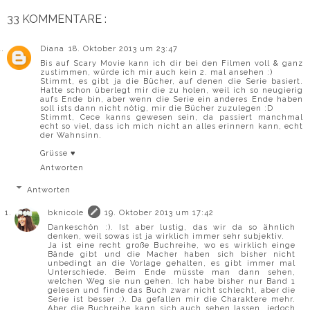
33 KOMMENTARE :
Diana
18. Oktober 2013 um 23:47
Bis auf Scary Movie kann ich dir bei den Filmen voll & ganz
zustimmen, würde ich mir auch kein 2. mal ansehen :)
Stimmt, es gibt ja die Bücher, auf denen die Serie basiert.
Hatte schon überlegt mir die zu holen, weil ich so neugierig
aufs Ende bin, aber wenn die Serie ein anderes Ende haben
soll ists dann nicht nötig, mir die Bücher zuzulegen :D
Stimmt, Cece kanns gewesen sein, da passiert manchmal
echt so viel, dass ich mich nicht an alles erinnern kann, echt
der Wahnsinn.
Grüsse ♥
Antworten
Antworten
bknicole
19. Oktober 2013 um 17:42
Dankeschön :). Ist aber lustig, das wir da so ähnlich
denken, weil sowas ist ja wirklich immer sehr subjektiv.
Ja ist eine recht große Buchreihe, wo es wirklich einge
Bände gibt und die Macher haben sich bisher nicht
unbedingt an die Vorlage gehalten, es gibt immer mal
Unterschiede. Beim Ende müsste man dann sehen,
welchen Weg sie nun gehen. Ich habe bisher nur Band 1
gelesen und finde das Buch zwar nicht schlecht, aber die
Serie ist besser ;). Da gefallen mir die Charaktere mehr.
Aber die Buchreihe kann sich auch sehen lassen, jedoch