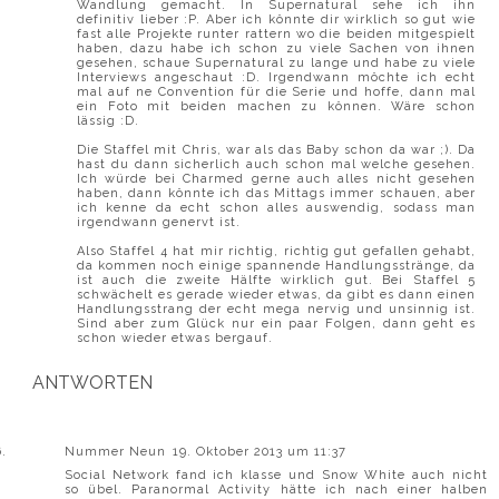
Wandlung gemacht. In Supernatural sehe ich ihn
definitiv lieber :P. Aber ich könnte dir wirklich so gut wie
fast alle Projekte runter rattern wo die beiden mitgespielt
haben, dazu habe ich schon zu viele Sachen von ihnen
gesehen, schaue Supernatural zu lange und habe zu viele
Interviews angeschaut :D. Irgendwann möchte ich echt
mal auf ne Convention für die Serie und hoffe, dann mal
ein Foto mit beiden machen zu können. Wäre schon
lässig :D.
Die Staffel mit Chris, war als das Baby schon da war ;). Da
hast du dann sicherlich auch schon mal welche gesehen.
Ich würde bei Charmed gerne auch alles nicht gesehen
haben, dann könnte ich das Mittags immer schauen, aber
ich kenne da echt schon alles auswendig, sodass man
irgendwann genervt ist.
Also Staffel 4 hat mir richtig, richtig gut gefallen gehabt,
da kommen noch einige spannende Handlungsstränge, da
ist auch die zweite Hälfte wirklich gut. Bei Staffel 5
schwächelt es gerade wieder etwas, da gibt es dann einen
Handlungsstrang der echt mega nervig und unsinnig ist.
Sind aber zum Glück nur ein paar Folgen, dann geht es
schon wieder etwas bergauf.
ANTWORTEN
Nummer Neun
19. Oktober 2013 um 11:37
Social Network fand ich klasse und Snow White auch nicht
so übel. Paranormal Activity hätte ich nach einer halben