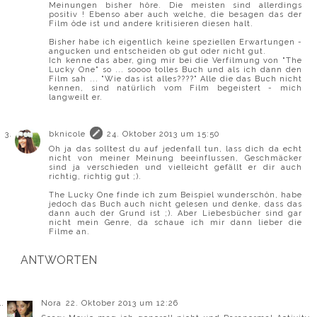
Meinungen bisher höre. Die meisten sind allerdings
positiv ! Ebenso aber auch welche, die besagen das der
Film öde ist und andere kritisieren diesen halt.
Bisher habe ich eigentlich keine speziellen Erwartungen -
angucken und entscheiden ob gut oder nicht gut.
Ich kenne das aber, ging mir bei die Verfilmung von "The
Lucky One" so ... soooo tolles Buch und als ich dann den
Film sah ... "Wie das ist alles????" Alle die das Buch nicht
kennen, sind natürlich vom Film begeistert - mich
langweilt er.
bknicole
24. Oktober 2013 um 15:50
Oh ja das solltest du auf jedenfall tun, lass dich da echt
nicht von meiner Meinung beeinflussen, Geschmäcker
sind ja verschieden und vielleicht gefällt er dir auch
richtig, richtig gut ;).
The Lucky One finde ich zum Beispiel wunderschön, habe
jedoch das Buch auch nicht gelesen und denke, dass das
dann auch der Grund ist ;). Aber Liebesbücher sind gar
nicht mein Genre, da schaue ich mir dann lieber die
Filme an.
ANTWORTEN
Nora
22. Oktober 2013 um 12:26