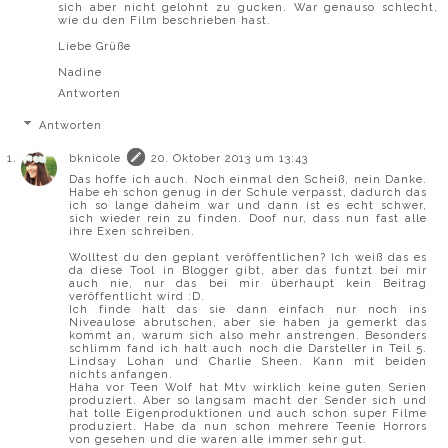
sich aber nicht gelohnt zu gucken. War genauso schlecht,
wie du den Film beschrieben hast.
Liebe Grüße
Nadine
Antworten
Antworten
bknicole
20. Oktober 2013 um 13:43
Das hoffe ich auch. Noch einmal den Scheiß, nein Danke.
Habe eh schon genug in der Schule verpasst, dadurch das
ich so lange daheim war und dann ist es echt schwer,
sich wieder rein zu finden. Doof nur, dass nun fast alle
ihre Exen schreiben.
Wolltest du den geplant veröffentlichen? Ich weiß das es
da diese Tool in Blogger gibt, aber das funtzt bei mir
auch nie, nur das bei mir überhaupt kein Beitrag
veröffentlicht wird :D.
Ich finde halt das sie dann einfach nur noch ins
Niveaulose abrutschen, aber sie haben ja gemerkt das
kommt an, warum sich also mehr anstrengen. Besonders
schlimm fand ich halt auch noch die Darsteller in Teil 5.
Lindsay Lohan und Charlie Sheen. Kann mit beiden
nichts anfangen.
Haha vor Teen Wolf hat Mtv wirklich keine guten Serien
produziert. Aber so langsam macht der Sender sich und
hat tolle Eigenproduktionen und auch schon super Filme
produziert. Habe da nun schon mehrere Teenie Horrors
von gesehen und die waren alle immer sehr gut.