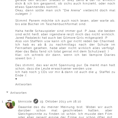
gerade den letzten Shades of Grey Band & der ist wirklich
dick & ich bin gespannt, ob sichs auch hinzieht, oder noch
etwas Spannendes kommt...
Okay, dann sollte man sich "Die Arena" vielleicht doch mal
zulegen ;)
Stimmt Panem möchte ich auch noch lesen, aber warte ab,
bis alle Bücher im Taschenbuchformat sind.
Haha heiße Schauspieler sind immer gut :P Jaaa, die beiden
sind echt heiß, aber irgendwie reizt mich das nicht wirklich.
Jared Padalecki hat auch bei Gilmore Girls mitgespielt :P
Also von Staffeln usw kann ich gar nicht reden bei Charmed.
Ich hab es ab & zu nachmittags nach der Schule im
Fernsehen gesehen, habe aber nicht wirklich alles verfolgt.
Aber das Baby fand ich total genial mit dem Schutzwall :)
Klar, ich schreib dir dann, wenn ich bei Vampire Diaries
soweit bin ;)
Das stimmt, das war echt Spannung pur. Da merkt man halt
schon, dass die Leute erwachsener werden usw.
Ich hab noch 3 CDs vor mir & dann ist auch die 4. Staffel zu
Ende :(
♥
Antworten
Antworten
bknicole
19. Oktober 2013 um 18:10
Daaanke das du meiner Meinung bist. Wobei wir auch
darüber schon mal geschrieben hatten, aber
Gleichgesinnte zu finden ist schön. Ich musste den Film
oder eher gesagt einige der Filme nur schon öfter mit