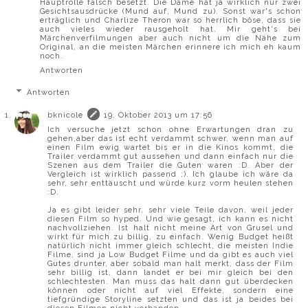
Hauptrolle falsch besetzt. Die Dame hat ja wirklich nur zwei
Gesichtsausdrücke (Mund auf, Mund zu). Sonst war's schon
erträglich und Charlize Theron war so herrlich böse, dass sie
auch vieles wieder rausgeholt hat. Mir geht's bei
Märchenverfilmungen aber auch nicht um die Nähe zum
Original, an die meisten Märchen erinnere ich mich eh kaum
noch.
Antworten
Antworten
bknicole
19. Oktober 2013 um 17:56
Ich versuche jetzt schon ohne Erwartungen dran zu
gehen,aber das ist echt verdammt schwer, wenn man auf
einen Film ewig wartet bis er in die Kinos kommt, die
Trailer verdammt gut aussehen und dann einfach nur die
Szenen aus dem Trailer die Guten waren :D. Aber der
Vergleich ist wirklich passend ;). Ich glaube ich wäre da
sehr, sehr enttäuscht und würde kurz vorm heulen stehen
:D.
Ja es gibt leider sehr, sehr viele Teile davon, weil jeder
diesen Film so hyped. Und wie gesagt, ich kann es nicht
nachvollziehen. Ist halt nicht meine Art von Grusel und
wirkt für mich zu billig, zu einfach. Wenig Budget heißt
natürlich nicht immer gleich schlecht, die meisten Indie
Filme, sind ja Low Budget Filme und da gibt es auch viel
Gutes drunter, aber sobald man halt merkt, dass der Film
sehr billig ist, dann landet er bei mir gleich bei den
schlechtesten. Man muss das halt dann gut überdecken
können oder nicht auf viel Effekte, sondern eine
tiefgründige Storyline setzten und das ist ja beides bei