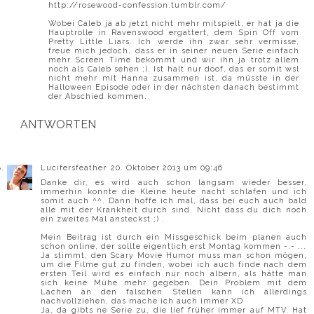
http://rosewood-confession.tumblr.com/
Wobei Caleb ja ab jetzt nicht mehr mitspielt, er hat ja die
Hauptrolle in Ravenswood ergattert, dem Spin Off vom
Pretty Little Liars. Ich werde ihn zwar sehr vermisse,
freue mich jedoch, dass er in seiner neuen Serie einfach
mehr Screen Time bekommt und wir ihn ja trotz allem
noch als Caleb sehen ;). Ist halt nur doof, das er somit wsl
nicht mehr mit Hanna zusammen ist, da müsste in der
Halloween Episode oder in der nächsten danach bestimmt
der Abschied kommen.
ANTWORTEN
Lucifersfeather
20. Oktober 2013 um 09:46
Danke dir, es wird auch schon langsam wieder besser,
immerhin konnte die Kleine heute nacht schlafen und ich
somit auch ^^. Dann hoffe ich mal, dass bei euch auch bald
alle mit der Krankheit durch sind. Nicht dass du dich noch
ein zweites Mal ansteckst ;) .
Mein Beitrag ist durch ein Missgeschick beim planen auch
schon online, der sollte eigentlich erst Montag kommen -.- ...
Ja stimmt, den Scary Movie Humor muss man schon mögen,
um die Filme gut zu finden, wobei ich auch finde nach dem
ersten Teil wird es einfach nur noch albern, als hätte man
sich keine Mühe mehr gegeben. Dein Problem mit dem
Lachen an den falschen Stellen kann ich allerdings
nachvollziehen, das mache ich auch immer XD
Ja, da gibts ne Serie zu, die lief früher immer auf MTV. Hat