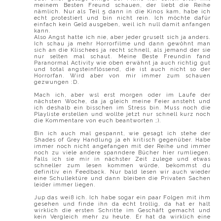
meinem Besten Freund schauen, der liebt die Reihe
nämlich. Nur als Teil 5 dann in die Kinos kam, habe ich
echt protestiert und bin nicht rein. Ich möchte dafür
einfach kein Geld ausgeben, weil ich null damit anfangen
kann.
Also Angst hatte ich nie, aber jeder gruselt sich ja anders.
Ich schau ja mehr Horrorfilme und dann gewöhnt man
sich an die Klischees ja recht schnell, als jemand der sie
nur selten mal schaut. Meine Beste Freundin fand
Paranormal Activity wie oben erwähnt ja auch richtig gut
und total angsteinflössend, die ist auch nicht so der
Horrorfan. Wird aber von mir immer zum schauen
gezwungen :D.
Mach ich, aber wsl erst morgen oder im Laufe der
nächsten Woche, da ja gleich meine Feier ansteht und
ich deshalb ein bisschen im Stress bin. Muss noch die
Playliste erstellen und wollte jetzt nur schnell kurz noch
die Kommentare von euch beantworten ;).
Bin ich auch mal gespannt, wie gesagt ich stehe der
Shades of Grey Handlung ja eh kritisch gegenüber. Habe
immer noch nicht angefangen mit der Reihe und immer
noch zu viele andere spanndere Bücher hier rumliegen.
Falls ich sie mir in nächster Zeit zulege und etwas
schneller zum lesen kommen würde, bekommst du
definitiv ein Feedback. Nur bald lesen wir auch wieder
eine Schullektüre und dann bleiben die Privaten Sachen
leider immer liegen.
Jup das weiß ich. Ich habe sogar ein paar Folgen mit ihm
gesehen und finde ihn da echt trollig, da hat er halt
wirklich die ersten Schritte im Geschäft gemacht und
kein Vergleich mehr zu heute. Er hat da wirklich eine