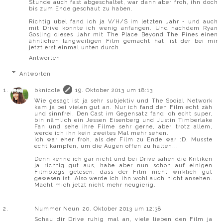
Stunde auch fast abgeschaltet, war dann aber froh, ihn doch
bis zum Ende geschaut zu haben.
Richtig übel fand ich ja V/H/S im letzten Jahr - und auch
mit Drive konnte ich wenig anfangen. Und nachdem Ryan
Gosling dieses Jahr mit The Place Beyond The Pines einen
ähnlichen langweiligen Film gemacht hat, ist der bei mir
jetzt erst einmal unten durch.
Antworten
Antworten
bknicole
19. Oktober 2013 um 18:13
Wie gesagt ist ja sehr subjektiv und The Social Network
kam ja bei vielen gut an. Nur ich fand den Film echt zäh
und sinnfrei. Den Cast im Gegensatz fand ich echt super,
bin nämlich ein Jessen Eisenberg und Justin Timberlake
Fan und sehe ihre Filme sehr gerne, aber trotz allem,
werde ich ihn kein zweites Mal mehr sehen.
Ich war eher froh, als der Film zu Ende war :D. Musste
echt kämpfen, um die Augen offen zu halten...
Denn kenne ich gar nicht und bei Drive sahen die Kritiken
ja richtig gut aus, habe aber nun schon auf einigen
Filmblogs gelesen, dass der Film nicht wirklich gut
gewesen ist. Also werde ich ihn wohl auch nicht ansehen.
Macht mich jetzt nicht mehr neugierig.
Nummer Neun
20. Oktober 2013 um 12:38
Schau dir Drive ruhig mal an, viele lieben den Film ja