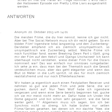
Schau dir mal die Trailer an. Folge Nummer 1 wird nach
der Halloween Episode von Pretty Little Liars ausgestrahlt
werden.
ANTWORTEN
Anonym
20. Oktober 2013 um 14:01
Die meisten Filme, die du hier nennst, kenne ich gar nicht.
Aber bei The Social Network muss ich dir recht geben. So ein
blöder Film! Irgendwie total langweilig und den Zuckerberg-
Darsteller empfand ich als ziemlich unsympathisch, so
unsympathisch wie Zuckerberg selbst. Welche Filme ich
noch furchtbar fand, waren Breaking Dawn Part 1 (Gott, ging
mir der Film auf den Keks!) und Django Unchained! Ich kann
überhaupt nicht verstehen, wieso dieser Film für die Oscars
nominiert war! Das war einfach nur sinnloses rumgeballer.
Ich sehe ja ein, dass man bei der Thematik auch die Gewalt
verdeutlichen muss, aber das geht eleganter und wenn das
Blut 10 Meter in die Luft spritzt, ist das für mich ziemlich
realitätsfremd und nur noch Effektehascherei.
Wir haben ja eigentlich auch einen Festplatten Receiver und
nehmen so gut wie jeden Film und jede Serie, die wir
gucken, damit auf. Nur Teen Wolf habe ich irgendwie
vergessen und wenn eine Serie bereits begonnen hat, gucke
ich sie mir meist nicht mehr an. Dafür habe ich Under the
Dome geguckt und bin schon sehr gespannt, wie die Serie
weiter geht. ^^ Allgemein muss ich sagen, bin ich bei
Synchros nicht so streng. Ich habe bisher nur selten
Filme/Serien gesehen, bei denen ich mir dachte "Nee, die