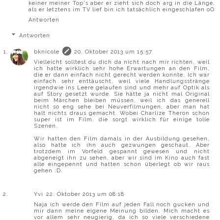
keiner meiner Top's aber er zieht sich doch arg in die Länge,
als er letztens im TV lief bin ich tatsächlich eingeschlafen oO
Antworten
Antworten
bknicole
20. Oktober 2013 um 15:57
Vielleicht solltest du dich da nicht nach mir richten, weil
ich hatte wirklich sehr hohe Erwartungen an den Film,
die er dann einfach nicht gerecht werden konnte. Ich war
einfach sehr enttäuscht, weil viele Handlungsstränge
irgendwie ins Leere gelaufen sind und mehr auf Optik als
auf Story gesetzt wurde. Sie hätte ja nicht mal Original
beim Märchen bleiben müssen, weil ich das generell
nicht so eng sehe bei Neuverfilmungen, aber man hat
halt nichts draus gemacht. Wobei Charlize Theron schon
super ist im Film, die sorgt wirklich für einige tolle
Szenen.
Wir hatten den Film damals in der Ausbildung gesehen,
also hatte ich ihn auch gezwungen geschaut. Aber
trotzdem im Vorfeld gespannt gewesen und nicht
abgeneigt ihn zu sehen, aber wir sind im Kino auch fast
alle eingepennt und hatten schon überlegt ob wir raus
gehen :D.
Yvi
22. Oktober 2013 um 08:18
Naja ich werde den Film auf jeden Fall noch gucken und
mir dann meine eigene Meinung bilden. Mich macht es
vor allem sehr neugierig, da ich so viele verschiedene