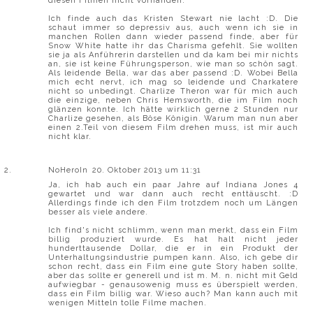
diesen Filmen nicht vorhanden.
Ich finde auch das Kristen Stewart nie lacht :D. Die
schaut immer so depressiv aus, auch wenn ich sie in
manchen Rollen dann wieder passend finde, aber für
Snow White hatte ihr das Charisma gefehlt. Sie wollten
sie ja als Anführerin darstellen und da kam bei mir nichts
an, sie ist keine Führungsperson, wie man so schön sagt.
Als leidende Bella, war das aber passend :D. Wobei Bella
mich echt nervt, ich mag so leidende und Charkatere
nicht so unbedingt. Charlize Theron war für mich auch
die einzige, neben Chris Hemsworth, die im Film noch
glänzen konnte. Ich hätte wirklich gerne 2 Stunden nur
Charlize gesehen, als Böse Königin. Warum man nun aber
einen 2.Teil von diesem Film drehen muss, ist mir auch
nicht klar.
NoHeroIn
20. Oktober 2013 um 11:31
Ja, ich hab auch ein paar Jahre auf Indiana Jones 4
gewartet und war dann auch recht enttäuscht. :D
Allerdings finde ich den Film trotzdem noch um Längen
besser als viele andere.
Ich find's nicht schlimm, wenn man merkt, dass ein Film
billig produziert wurde. Es hat halt nicht jeder
hunderttausende Dollar, die er in ein Produkt der
Unterhaltungsindustrie pumpen kann. Also, ich gebe dir
schon recht, dass ein Film eine gute Story haben sollte,
aber das sollte er generell und ist m. M. n. nicht mit Geld
aufwiegbar - genausowenig muss es überspielt werden,
dass ein Film billig war. Wieso auch? Man kann auch mit
wenigen Mitteln tolle Filme machen.