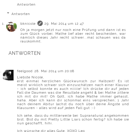
Antworten
Antworten
bknicole
29. Mai 2014 um 12:47
Oh ja morgen jetzt nur noch eine Prüfung und dann ist es
zum Glück vorbei. Mathe lief aber recht bescheiden, war
nämlich dieses Jahr recht schwer...mal schauen was da
rauskommt.
ANTWORTEN
feelgood
28. Mai 2014 um 20:08
Liebste Nicole,
erst einmal herzlichen Glückwunsch zur Halbzeit! Es ist
meist wirklich schwer sich einzuschätzen nach einer Klausur
- ich selbst konnte es auch niiiiie! Ich drücke dir auf jeden
Fall die Daumen was die Resultate angeht & bei Mathe zittere
ich mit dir mit! Oh Gott, ich habe Mathe immer gehasst,
haha. Aber ich kann dir schonmal eins versprechen; 1 Jahr
nach deinem Abitur lachst du noch über deine Ängste und
Klausuren - alles wird auf jeden Fall gut :-)
Ich sehe, dass du mittlerweile bei Supranatural angekommen
bist. Bist du mit Pretty Little Liars schon fertig? Ich habe sie
nun geschafft, hihi.
Ich wünsche dir alles Gute, XOXO Leo