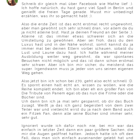
Schreib dir gleich mal über Facebook wie Mathe lief ;).
Ich hoffe natürlich, du hast ganz viel Spaß in Berlin und
genießt die freien Tage gerade. Musst mir unbedingt
erzählen, was ihr so gemacht habt ;).
Also die erste Zeit ist das echt erstmal recht ungewohnt,
aber man gewöhnt sich sehr schnell dran, vor allem da du
ja nicht alleine bist. Hast ja deinen Freund an der Seite ;).
Alleine ist das immer etwas schwerer sich an die
Umstellung zu gewöhnen. Aber sei froh, dass du den
Luxus hast und in der Nähe wohnst, somit kannst du ja
immer mal bei deinen Eltern vorbei schauen, sobald du
Lust und Laune dazu hast. Ich hatte während meiner
Ausbildung weiter weg gewohnt, da war spontanes
Besuchen nicht möglich und das ist dann schon erstmal
sehr schwer. Aber ich bin mir sicher, du meisterst das
super. Irgendwann muss ja jeder von uns seinen eigenen
Weg gehen.
Also jetzt bin ich schon bei 270, geht also echt schnell :D.
Es spornt einen halt echt an, wissen zu wollen, wie die
Reihe komplett endet. Ich bin aber eh ein großer Fan von
Die Tribute von Panem egal ob das nun die Filme oder die
Bücher sind.
Uih dann bin ich ja mal sehr gespannt, ob dir das Buch
zusagt. Weißt ja das ich ganz begeistert von dem zwei
Teiler war und vielleicht wirst du ja nach dem Band auch
ein Fitzek Fan, denn alle seine Bücher sind immer sehr,
sehr gut.
Ignoriert wurde ich dafür noch nie, bei mir war das
einfach in letzter Zeit dann ein paar größere Sachen, die
mir die Augen geöffnet hatten. Jedoch hatte ich oft den
Fall, dass man sich einfach auseinander gelebt hat und