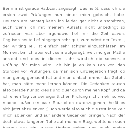
Bei mir ist gerade Halbzeit angesagt, was heißt, dass ich die
ersten zwei Prüfungen nun hinter mich gebracht habe.
Deutsch am Montag kann ich leider gar nicht einschätzen,
auch wenn ich mit meinem Aufsatz nicht unbedingt so
zufrieden war, aber irgendwie lief mir die Zeit davon.
Englisch heute lief hingegen sehr gut, zumindest der Texteil,
der Writing Teil ist einfach sehr schwer einzuschätzen. Im
Moment bin ich aber echt sehr aufgeregt, weil morgen Mathe
ansteht und dies in diesem Jahr wirklich die schwerste
Prüfung für mich wird. Ich bin ja eh kein Fan von den
Stunden vor Prüfungen, da man sich unweigerlich fragt, ob
man genug gemacht hat und man einfach immer das Gefühl
hat, man hätte mehr lernen können. Die Gedanken sausen
also gerade nur so kreuz und quer durch meinen Kopf und da
ich einen Tag vor der eigentlichen Prüfung nicht mehr so viel
mache, außer ein paar Baustellen durchzugehen, heißt es
sich jetzt abzulenken ;). Ich werde also auch die restliche Zeit
mich ablenken und auf andere Gedanken bringen. Nach der
doch etwas längeren Ruhe auf meinem Blog, wollte ich euch
hiermit nur ein kurzes Update geben und auch meine