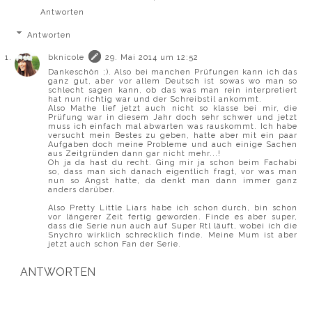
Antworten
Antworten
bknicole
29. Mai 2014 um 12:52
Dankeschön ;). Also bei manchen Prüfungen kann ich das
ganz gut, aber vor allem Deutsch ist sowas wo man so
schlecht sagen kann, ob das was man rein interpretiert
hat nun richtig war und der Schreibstil ankommt.
Also Mathe lief jetzt auch nicht so klasse bei mir, die
Prüfung war in diesem Jahr doch sehr schwer und jetzt
muss ich einfach mal abwarten was rauskommt. Ich habe
versucht mein Bestes zu geben, hatte aber mit ein paar
Aufgaben doch meine Probleme und auch einige Sachen
aus Zeitgründen dann gar nicht mehr...!
Oh ja da hast du recht. Ging mir ja schon beim Fachabi
so, dass man sich danach eigentlich fragt, vor was man
nun so Angst hatte, da denkt man dann immer ganz
anders darüber.
Also Pretty Little Liars habe ich schon durch, bin schon
vor längerer Zeit fertig geworden. Finde es aber super,
dass die Serie nun auch auf Super Rtl läuft, wobei ich die
Snychro wirklich schrecklich finde. Meine Mum ist aber
jetzt auch schon Fan der Serie.
ANTWORTEN