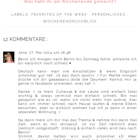
Was habt ihr am Wochenende gemacht?
LABELS:
FAVORITES OF THE WEEK
,
PERSÖNLICHES
,
WOCHENENDRÜCKBLICK
12 KOMMENTARE :
Jana
27. Mai 2014 um 18:48
Bevor ich morgen nach Berlin bis Sonntag fahre, antworte ich
dir natürlich noch schnell ♥
Deutsch kann man nie einschätzen & wenn Englisch
schonmal gut lief, ist das doch positiv ;) Für Mathe morgen
drücke ich dir gaaaaaanz dolle die Daumen! Kannst mir ja
gerne in facebook schreiben, wies lief :)
Danke :) Ja mein Zuhause & die Leute sind einfach total
wichtig & sowas vermisst man einfach schnell. Bin mal
gespannt wie es ist, wenn ich nicht mehr hier wohne. Klar
kann ich immer schnell nach Hause laufen & meine Eltern
besuchen, aber so wirklich wohnen tue ich ja dann in einer
separaten Wohnung ;)
Na dann merk ich mir mal das Thema & nehme mir dann mal
Zeit, wenn es mir reinpasst. Ist zur Zeit nämlich alles
ziemlich vollgestopft, stressig & einfach vieles wird neu nach
Berlin!
Stimmt, davon hatten wirs auch schonmal xD Aber