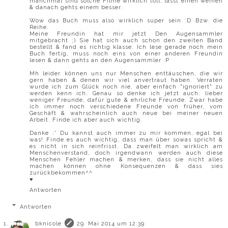
manchmal sind solche Filme wirklich toll, lässt einen weinen
& danach gehts einem besser.
Wow das Buch muss also wirklich super sein :D Bzw. die
Reihe.
Meine Freundin hat mir jetzt Den Augensammler
mitgebracht ;) Sie hat sich auch schon den zweiten Band
bestellt & fand es richtig klasse. Ich lese gerade noch mein
Buch fertig, muss noch eins von einer anderen Freundin
lesen & dann gehts an den Augensammler :P
Mh leider können uns nur Menschen enttäuschen, die wir
gern haben & denen wir viel anvertraut haben. Verraten
wurde ich zum Glück noch nie, aber einfach "ignoriert" zu
werden kenn ich. Genau so denke ich jetzt auch: lieber
weniger Freunde, dafür gute & ehrliche Freunde. Zwar habe
ich immer noch verschiedene Freunde von früher, vom
Geschäft & wahrscheinlich auch neue bei meiner neuen
Arbeit. Finde ich aber auch wichtig.
Danke :* Du kannst auch immer zu mir kommen, egal bei
was! Finde es auch wichtig, dass man über sowas spricht &
es nicht in sich reinfrisst. Da zweifelt man wirklich am
Menschenverstand, doch irgendwann werden auch diese
Menschen Fehler machen & merken, dass sie nicht alles
machen können ohne Konsequenzen & dass sies
zurückbekommen^^
♥
Antworten
Antworten
bknicole
29. Mai 2014 um 12:39