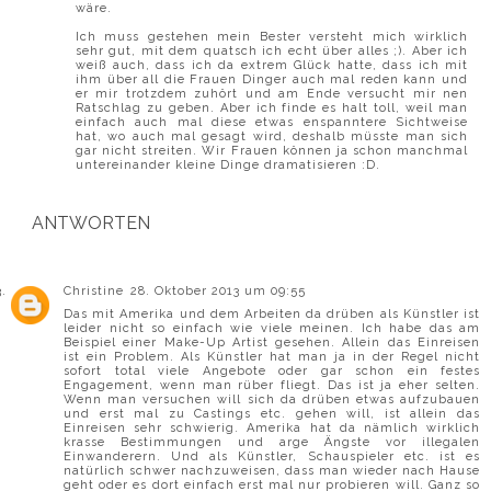
wäre.
Ich muss gestehen mein Bester versteht mich wirklich
sehr gut, mit dem quatsch ich echt über alles ;). Aber ich
weiß auch, dass ich da extrem Glück hatte, dass ich mit
ihm über all die Frauen Dinger auch mal reden kann und
er mir trotzdem zuhört und am Ende versucht mir nen
Ratschlag zu geben. Aber ich finde es halt toll, weil man
einfach auch mal diese etwas enspanntere Sichtweise
hat, wo auch mal gesagt wird, deshalb müsste man sich
gar nicht streiten. Wir Frauen können ja schon manchmal
untereinander kleine Dinge dramatisieren :D.
ANTWORTEN
Christine
28. Oktober 2013 um 09:55
Das mit Amerika und dem Arbeiten da drüben als Künstler ist
leider nicht so einfach wie viele meinen. Ich habe das am
Beispiel einer Make-Up Artist gesehen. Allein das Einreisen
ist ein Problem. Als Künstler hat man ja in der Regel nicht
sofort total viele Angebote oder gar schon ein festes
Engagement, wenn man rüber fliegt. Das ist ja eher selten.
Wenn man versuchen will sich da drüben etwas aufzubauen
und erst mal zu Castings etc. gehen will, ist allein das
Einreisen sehr schwierig. Amerika hat da nämlich wirklich
krasse Bestimmungen und arge Ängste vor illegalen
Einwanderern. Und als Künstler, Schauspieler etc. ist es
natürlich schwer nachzuweisen, dass man wieder nach Hause
geht oder es dort einfach erst mal nur probieren will. Ganz so