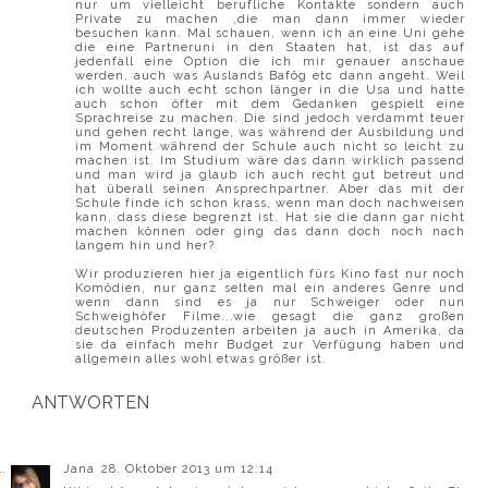
nur um vielleicht berufliche Kontakte sondern auch
Private zu machen ,die man dann immer wieder
besuchen kann. Mal schauen, wenn ich an eine Uni gehe
die eine Partneruni in den Staaten hat, ist das auf
jedenfall eine Option die ich mir genauer anschaue
werden, auch was Auslands Bafög etc dann angeht. Weil
ich wollte auch echt schon länger in die Usa und hatte
auch schon öfter mit dem Gedanken gespielt eine
Sprachreise zu machen. Die sind jedoch verdammt teuer
und gehen recht lange, was während der Ausbildung und
im Moment während der Schule auch nicht so leicht zu
machen ist. Im Studium wäre das dann wirklich passend
und man wird ja glaub ich auch recht gut betreut und
hat überall seinen Ansprechpartner. Aber das mit der
Schule finde ich schon krass, wenn man doch nachweisen
kann, dass diese begrenzt ist. Hat sie die dann gar nicht
machen können oder ging das dann doch noch nach
langem hin und her?
Wir produzieren hier ja eigentlich fürs Kino fast nur noch
Komödien, nur ganz selten mal ein anderes Genre und
wenn dann sind es ja nur Schweiger oder nun
Schweighöfer Filme...wie gesagt die ganz großen
deutschen Produzenten arbeiten ja auch in Amerika, da
sie da einfach mehr Budget zur Verfügung haben und
allgemein alles wohl etwas größer ist.
ANTWORTEN
Jana
28. Oktober 2013 um 12:14