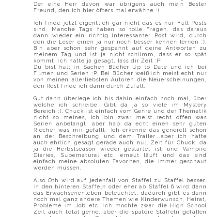
Der eine Herr davon war übrigens auch mein Bester
Freund, den ich hier öfters mal erwähne :).
Ich finde jetzt eigentlich gar nicht das es nur Füll Posts
sind. Manche Tags haben so tolle Fragen, das daraus
dann wieder ein richtig interessanter Post wird, durch
den die Leser einen ja nur noch besser kennen lernen ;).
Bin aber schon sehr gespannt auf deine Antworten zu
meinem Tag und ist ja nicht schlimm, dass er so spät
kommt. Ich hatte ja gesagt, lass dir Zeit :P.
Du bist halt in Sachen Bücher Up to Date und ich bei
Filmen und Serien :P. Bei Bücher weiß ich meist echt nur
von meinen allerliebsten Autoren die Neuerscheinungen,
den Rest finde ich dann durch Zufall.
Gut dann überlege ich bis dahin einfach noch mal, über
welche ich schreibe. Gibt da ja so viele im Mystery
Bereich ;). Chuck ist einfach vom Genre und der Thematik
nicht so meines, ich bin zwar meist recht offen was
Serien anbelangt, aber hab da echt einen sehr guten
Riecher was mir gefällt. Ich erkenne das generell schon
an der Beschreibung und dem Trailer...aber ich hätte
auch ehrlich gesagt gerade auch null Zeit für Chuck, da
ja die Herbstseason wieder gestartet ist und Vampire
Diaries, Supernatural etc. erneut läuft und das sind
einfach meine absoluten Favoriten, die immer geschaut
werden müssen.
Also Oth wird auf jedenfall von Staffel zu Staffel besser.
In den hinteren Staffeln oder eher ab Staffel 6 wird dann
das Erwachsenenleben beleuchtet, dadurch gibt es dann
noch mal ganz andere Themen wie Kinderwunsch, Heirat,
Probleme im Job etc. Ich mochte zwar die High School
Zeit auch total gerne, aber die spätere Staffeln gefallen