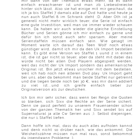
mir dann von der Thematik etwas mehr, da es dann
einfach erwachsener ist und man zb Liebesdreiecke
hinter sich lässt. Also sie hat einige mit mir geschaut, da
ich ja bis Staffel 7 damals alle auf Dvd hatte und heute ja
nun auch Staffel 8 im Schrank steht :D. Aber Oth ist ja
generell nicht mehr wirklich teuer, die Serie ist einfach
eine gute Investition, weil man sie immer wieder schauen
kann. Da haben wir auch wieder die gleiche Einstellung
Bücher und Serien gönne ich mir einfach zu gerne und
dafür bin ich sonst auch sehr sparsam. Aber meine
Serienstaffeln müssen einfach sein. Wie gesagt im
Moment warte ich darauf das Teen Wolf noch etwas
günstiger wird, damit ich mir da den Uk Import bestellen
kann. Es gibt eine Version wo Staffel 1 uund 2 in einem
ist, die ist gar nicht so teuer, aber da steht mit dabei das
würde nicht bei allen Dvd Playern abgespielt werden,
weil das nicht der Uk Import sondern das amerikanische
Original ist. Bin jetzt etwas unsicher mit dem bestellen,
weil ich hab noch nen älteren Dvd play. Uk Import geht
bei uns, aber da bekommt man beide Staffel nur getrennt
und die liegen beide noch bei 30 €, was mir dann addiert
zu viel ist...und ich greife einfach lieber zur
Originalversion als zur deutschen.
Ich bin mir sehr sicher, dass wenn bei Reign die Quoten
so bleiben, sich Sixx die Rechte an der Serie sichert.
Denn sie passt perfekt zu unserem Frauensender schon
von der ganzen Thematik her und Sixx sendet bis auf
Supernatural ja alle Cw Serien aus ;). Selbst diejenigen,
die nur 1.Staffel liefen.
Dann hoffe ich mal, dass du auch alles aufholen kannst
und denk nicht so drüber nach, wie das ankommt. Die
Weisheitszähne müssen nun mal raus, sonst bekommst
du irgendwann Probleme ;).