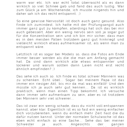
warm war etc. Ich war echt total überrascht als es dann
wirklich so viel Schnee gab und fand das auch lustig. War
zum Glück ja am Wochenende, ich musste nirgends hin und
daher sah ich das recht entspannt. ;)
So eine gewisse Nervosität ist doch auch ganz gesund. Also
finde ich zumindest. Ich hatte mit der Prüfungsangst auch
immer ganz gut zu kämpfen, allerdings hat sich das bei mir
auch gebessert. Aber ein wenig nervös sein soll ja sogar gut
für die Konzentration sein und ich bin mir sicher, dass man
es in den meisten Fällen trotzdem ganz gut hinkriegt und
vielleicht wirklich etwas aufmerksamer ist, als wenn man zu
entspannt wäre.
Letztlich ist es sogar bei Models so, dass die Fotos am Ende
immer besser werden als die die man am Anfang gemacht
hat. Da sind dann wirklich alle etwas entspannter und
lockerer und warum sollten dann Laien nicht erst recht
ähnlich empfinden? ;)
Das sehe ich auch so. Ich finde es total schwer Männern was
zu schenken. Echt übel... Sogar bei meinem Papa ist das
immer ein riesiger Akt, bis mir da mal was einfällt! Und den
müsste ich ja auch sehr gut kennen... Da ist es wirklich
praktisch, wenn man einen Tipp bekommt. Ich versuche
dann immer sehr aufmerksam zu sein, aber es ist trotzdem
bei Männern sehr viel schwerer...
Das ist zwar ein wenig schade, dass du nicht voll entspannen
kannst, aber klar. Eigentlich ist es so fast ein wenig einfacher
dich vorzubereiten, wenn du einfach mehr Zeit hast die du
dafür nutzen kannst. Unter der normalen Schulwoche ist das
eben echt einfach so eine Sache... Sehe das bei meiner
Schwester ja auch. Angesichts der ganzen