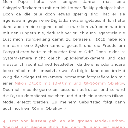
Mein Papa hatte vor einigen Jahren mal eine
Spiegelreflexkamera mit der ich immer fleißig geknipst habe.
Doch da die teile doch etwas sperrig sind, hat er sie
irgendwann gegen eine Digitalkamera eingetauscht. Ich hatte
dann auch meine eigene, doch so wirklich zufrieden war ich
mit den Dingern nie, dadurch verlor ich auch irgendwie die
Lust mich stundenlang damit zu befassen... 2012 habe ich
mir dann eine Systemkamera gekauft und die Freude am
Fotografieren hatte mich wieder fest im Griff. Doch leider ist
Systemkamera nicht gleich Spiegelreflexkamera und das
musste ich recht schnell feststellen, da die eine oder andere
Idee einfach nicht umsetzbar war. So folgte dann eben im Mai
2013 die Spiegelreflexkamera. Momentan fotografiere ich mit
einer
Nikon D3100 mit 18-55mm und 55-300mm Objektiv
.
Doch ich möchte gerne ein bisschen aufrüsten und so wird
die D3100 demnächst weichen und durch ein anderes Nikon-
Model ersetzt werden. Zu meinem Geburtstag folgt dann
auch noch ein 50mm Objektiv ;)
4. Erst vor kurzem gab es ein großes Mode-Herbst-
Special auf deinem Blog, bei dem du auch mit vielen