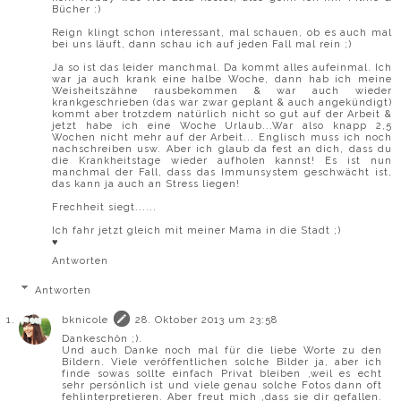
Bücher :)
Reign klingt schon interessant, mal schauen, ob es auch mal
bei uns läuft, dann schau ich auf jeden Fall mal rein ;)
Ja so ist das leider manchmal. Da kommt alles aufeinmal. Ich
war ja auch krank eine halbe Woche, dann hab ich meine
Weisheitszähne rausbekommen & war auch wieder
krankgeschrieben (das war zwar geplant & auch angekündigt)
kommt aber trotzdem natürlich nicht so gut auf der Arbeit &
jetzt habe ich eine Woche Urlaub...War also knapp 2,5
Wochen nicht mehr auf der Arbeit... Englisch muss ich noch
nachschreiben usw. Aber ich glaub da fest an dich, dass du
die Krankheitstage wieder aufholen kannst! Es ist nun
manchmal der Fall, dass das Immunsystem geschwächt ist,
das kann ja auch an Stress liegen!
Frechheit siegt......
Ich fahr jetzt gleich mit meiner Mama in die Stadt ;)
♥
Antworten
Antworten
bknicole
28. Oktober 2013 um 23:58
Dankeschön ;).
Und auch Danke noch mal für die liebe Worte zu den
Bildern. Viele veröffentlichen solche Bilder ja, aber ich
finde sowas sollte einfach Privat bleiben ,weil es echt
sehr persönlich ist und viele genau solche Fotos dann oft
fehlinterpretieren. Aber freut mich ,dass sie dir gefallen.