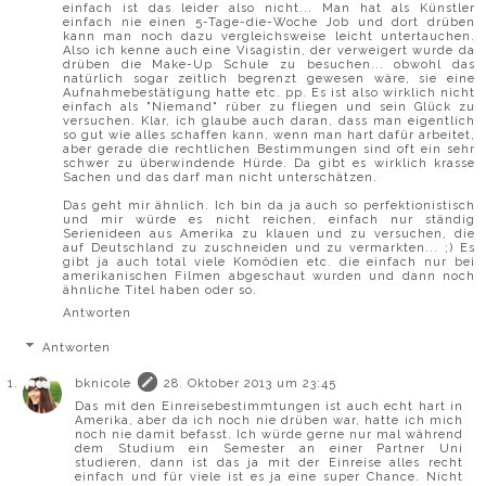
einfach ist das leider also nicht... Man hat als Künstler
einfach nie einen 5-Tage-die-Woche Job und dort drüben
kann man noch dazu vergleichsweise leicht untertauchen.
Also ich kenne auch eine Visagistin, der verweigert wurde da
drüben die Make-Up Schule zu besuchen... obwohl das
natürlich sogar zeitlich begrenzt gewesen wäre, sie eine
Aufnahmebestätigung hatte etc. pp. Es ist also wirklich nicht
einfach als "Niemand" rüber zu fliegen und sein Glück zu
versuchen. Klar, ich glaube auch daran, dass man eigentlich
so gut wie alles schaffen kann, wenn man hart dafür arbeitet,
aber gerade die rechtlichen Bestimmungen sind oft ein sehr
schwer zu überwindende Hürde. Da gibt es wirklich krasse
Sachen und das darf man nicht unterschätzen.
Das geht mir ähnlich. Ich bin da ja auch so perfektionistisch
und mir würde es nicht reichen, einfach nur ständig
Serienideen aus Amerika zu klauen und zu versuchen, die
auf Deutschland zu zuschneiden und zu vermarkten... ;) Es
gibt ja auch total viele Komödien etc. die einfach nur bei
amerikanischen Filmen abgeschaut wurden und dann noch
ähnliche Titel haben oder so.
Antworten
Antworten
bknicole
28. Oktober 2013 um 23:45
Das mit den Einreisebestimmtungen ist auch echt hart in
Amerika, aber da ich noch nie drüben war, hatte ich mich
noch nie damit befasst. Ich würde gerne nur mal während
dem Studium ein Semester an einer Partner Uni
studieren, dann ist das ja mit der Einreise alles recht
einfach und für viele ist es ja eine super Chance. Nicht