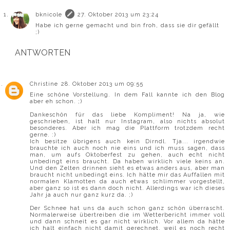
bknicole
27. Oktober 2013 um 23:24
Habe ich gerne gemacht und bin froh, dass sie dir gefällt
;)
ANTWORTEN
Christine
28. Oktober 2013 um 09:55
Eine schöne Vorstellung. In dem Fall kannte ich den Blog
aber eh schon. ;)
Dankeschön für das liebe Kompliment! Na ja, wie
geschrieben, ist halt nur Instagram, also nichts absolut
besonderes. Aber ich mag die Plattform trotzdem recht
gerne. :)
Ich besitze übrigens auch kein Dirndl. Tja... irgendwie
brauchte ich auch noch nie eins und ich muss sagen, dass
man, um aufs Oktoberfest zu gehen, auch echt nicht
unbedingt eins braucht. Da haben wirklich viele keins an.
Und den Zelten drinnen sieht es etwas anders aus, aber man
braucht nicht unbedingt eins. Ich hätte mir das Auffallen mit
normalen Klamotten da auch etwas schlimmer vorgestellt,
aber ganz so ist es dann doch nicht. Allerdings war ich dieses
Jahr ja auch nur ganz kurz da. ;)
Der Schnee hat uns da auch schon ganz schön überrascht.
Normalerweise übertreiben die im Wetterbericht immer voll
und dann schneit es gar nicht wirklich. Vor allem da hätte
ich halt einfach nicht damit gerechnet, weil es noch recht