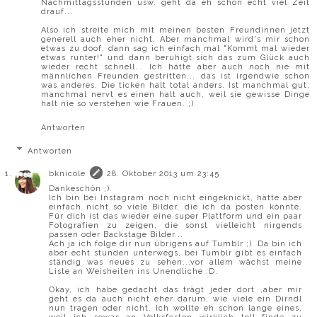
Nachmittagsstunden usw. geht da eh schon echt viel Zeit
drauf...
Also ich streite mich mit meinen besten Freundinnen jetzt
generell auch eher nicht. Aber manchmal wird's mir schon
etwas zu doof, dann sag ich einfach mal "Kommt mal wieder
etwas runter!" und dann beruhigt sich das zum Glück auch
wieder recht schnell... Ich hätte aber auch noch nie mit
männlichen Freunden gestritten... das ist irgendwie schon
was anderes. Die ticken halt total anders. Ist manchmal gut,
manchmal nervt es einen halt auch, weil sie gewisse Dinge
halt nie so verstehen wie Frauen. ;)
Antworten
Antworten
bknicole
28. Oktober 2013 um 23:45
Dankeschön ;).
Ich bin bei Instagram noch nicht eingeknickt, hätte aber
einfach nicht so viele Bilder, die ich da posten könnte.
Für dich ist das wieder eine super Plattform und ein paar
Fotografien zu zeigen, die sonst vielleicht nirgends
passen oder Backstage Bilder...
Ach ja ich folge dir nun übrigens auf Tumblr ;). Da bin ich
aber echt stunden unterwegs, bei Tumblr gibt es einfach
ständig was neues zu sehen...vor allem wächst meine
Liste an Weisheiten ins Unendliche :D.
Okay, ich habe gedacht das trägt jeder dort ,aber mir
geht es da auch nicht eher darum, wie viele ein Dirndl
nun tragen oder nicht. Ich wollte eh schon lange eines,