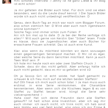
Hihi schönes Interview :) Jenny ist ne ganz Liebe & ihr Blog
ist echt schön!
Ja mir gefallen die Bilder auch total. Für dich sind sie eben
besonders, weil du die Leute drauf kennst :) Die Spack Bilder
würde ich auch nicht unbedingt veröffentlichen :D
Genau, dein Buch-Tag an mich war noch vom Blogger Forum,
also schon ziemlich her :D Wird aber auch noch irgendwann
online kommen^^
Solche Tags sind immer schön zum Füllen :P
Aiii ich bin mal up to date :D Ja bei der Reihe verfolge ich
alles^^ Will auch gerne von Kerstin Gier "Silber" lesen. Finde
es klasse, dass sie Jugendbücher, aber auch Bücher für
erwachsene Frauen schreibt. Das ist auch eine Kunst.
Klar, also wenn du möchtest könnten wir dann sozusagen
einen gegenseitigen Serienpost machen :D Mir ist es egal,
über welche Serie du dann berichten möchtest. Kann ja auch
Teen Wolf sein :P
Ich hole mir heute noch ein oder zwei Staffeln Chuck ;)
Schade, dass dir das nicht gefällt. Aber anfangs hätte ich
auch nicht gedacht, dass es mir so gefallen wird xD
Oh ja Gossip Girl ist echt solide, hat Spaß gemacht zu
schauen & ich freu mich auf die letzten beiden Staffeln!
Auf Oth freue ich mich auch schon total :) Ja man muss auch
erstmal in eine Serie reinkommen, die Charaktäre
kennenlernen. Aber wenn sich die Klischees legen & es von
Staffel zu Staffel besser wird, klingt die Serie sehr
vielversprechend :)
Haha cool! Hat sich deine Freundin dann alle Staffen
gekauft? Ist halt schon eine Investition, aber ich sag mir
auch immer: ich rauch nicht, ich trink nicht, ich hab sonst
kein Hobby was viel Geld kostet, also gönn ich mir Filme &