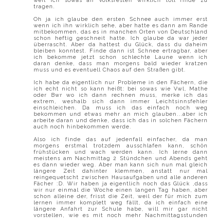
weil ich sowas an Volksfesten wirklich toll finde zu
tragen.
Oh ja ich glaube den ersten Schnee auch immer erst
wenn ich ihn wirklich sehe, aber hatte es dann am Rande
mitbekommen, das es in manchen Orten von Deutschland
schon heftig geschneit hatte. Ich glaube da war jeder
überrascht. Aber da hattest du Glück, dass du daheim
bleiben konntest. Finde dann ist Schnee ertragbar, aber
ich bekomme jetzt schon schlechte Laune wenn ich
daran denke, dass man morgens bald wieder kratzen
muss und es eventuell Chaos auf den Straßen gibt.
Ich habe da eigentlich nur Probleme in den Fächern, die
ich echt nicht so kann heißt: bei sowas wie Vwl, Mathe
oder Bwr wo ich dann rechnen muss, merke ich das
extrem, weshalb sich dann immer Leichtsinnsfehler
einschleichen. Da muss ich das einfach noch weg
bekommen und etwas mehr an mich glauben...aber ich
arbeite daran und denke, dass ich das in solchen Fächern
auch noch hinbekommen werde.
Also ich finde das auf jedenfall einfacher, da man
morgens erstmal trotzdem ausschlafen kann, schön
frühstücken und wach werden kann. Ich lerne dann
meistens am Nachmittag 2 Stündchen und Abends geht
es dann wieder weg. Aber man kann sich nun mal gleich
längere Zeit dahinter klemmen, anstatt nur mal
reingequetscht zwischen Hausaufgaben und alle anderen
Fächer :D. Wir haben ja eigentlich noch das Glück ,dass
wir nur einmal die Woche einen langen Tag haben, aber
schon alleine der, frisst die Zeit, weil der für mich zum
lernen immer komplett weg fällt, da ich einfach eine
längere Anfahrt zur Schule habe, will mir gar nicht
vorstellen, wie es mit noch mehr Nachmittagsstunden