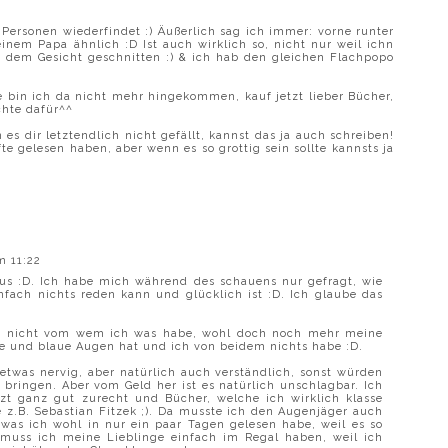
Personen wiederfindet :) Äußerlich sag ich immer: vorne runter
nem Papa ähnlich :D Ist auch wirklich so, nicht nur weil ichn
 dem Gesicht geschnitten :) & ich hab den gleichen Flachpopo
 bin ich da nicht mehr hingekommen, kauf jetzt lieber Bücher,
chte dafür^^
 es dir letztendlich nicht gefällt, kannst das ja auch schreiben!
fte gelesen haben, aber wenn es so grottig sein sollte kannsts ja
m 11:22
us :D. Ich habe mich während des schauens nur gefragt, wie
nfach nichts reden kann und glücklich ist :D. Ich glaube das
r nicht vom wem ich was habe, wohl doch noch mehr meine
e und blaue Augen hat und ich von beidem nichts habe :D.
etwas nervig, aber natürlich auch verständlich, sonst würden
bringen. Aber vom Geld her ist es natürlich unschlagbar. Ich
t ganz gut zurecht und Bücher, welche ich wirklich klasse
 z.B. Sebastian Fitzek ;). Da musste ich den Augenjäger auch
 was ich wohl in nur ein paar Tagen gelesen habe, weil es so
 muss ich meine Lieblinge einfach im Regal haben, weil ich