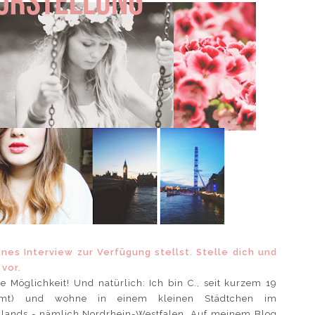
ines Interview zur Verfügung stellst. Stelle dich und
vor.
se Möglichkeit! Und natürlich: Ich bin C., seit kurzem 19
mmt) und wohne in einem kleinen Städtchen im
lands - nämlich Nordrhein-Westfalen. Auf meinem Blog