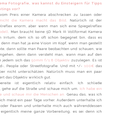
ema Fotografie, was kannst du Einsteigern für Tipps
otings vor?
t vom Preis einer Kamera abschrecken zu lassen oder
nicht die Kamera macht das Bild
. Natürlich ist der
lreflex enorm, aber wenn man sich eine Spiegelreflex
odell
. Man braucht keine 5D Mark III Vollformat Kamera
n Irrtum, dem ich so oft schon begegnet bin, dass es
 denn man hat ja eine Vision im Kopf, wenn man gestellt
te, dann sollte man Paare beobachten und schauen, wie
r umgehen, denn dann versteht man, wann man auf den
h jedem sich das
50mm f/1.8 Objektiv
zuzulegen. Es ist
d-, People oder Streetfotografie. Und mit +/-
100€
das
aber nicht unterschätzen. Natürlich muss man ein paar
rt das Objektiv wirklich gut.
ite ist eigentlich relativ einfach. Ich schließe
, gehe auf die Straße und schaue mich um.
Ich habe ein
he und schaue mir die Menschen an.
Genau das, was ich
ich meist ein paar Tage vorher. Außerdem unterhalte ich
 oder Paaren und unterhalte mich auch währenddessen
 eigentlich meine ganze Vorbereitung, es sei denn ich