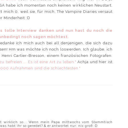
 USA habe ich momentan noch keinen wirklichen Neustart,
zt mich 0, weil sie, für mich, The Vampire Diaries versaut
er Minderheit :D
s tolle Interview danken und nun hast du noch die
unbedingt noch sagen möchtest.
edanke ich mich auch bei all denjenigen, die sich dazu
sen! Hm was möchte ich noch loswerden. Ich glaube, ich
 Henri Cartier-Bresson, einem französischen Fotografen:
u befreien ... Es ist eine Art zu leben."
Achja und hier ist
.000 Aufnahmen sind die schlechtesten."
st wirklich so... Wenn mein Papa mittwochs vom Stammtisch
s habt ihr so geredet? & er antwortet nur: nix groß :D