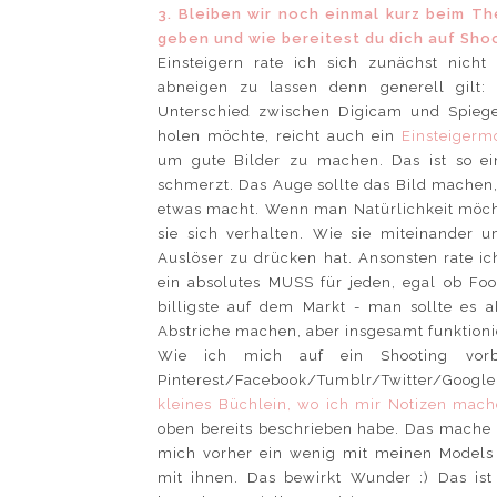
3. Bleiben wir noch einmal kurz beim Th
geben und wie bereitest du dich auf Sho
Einsteigern rate ich sich zunächst nich
abneigen zu lassen denn generell gilt:
Unterschied zwischen Digicam und Spiege
holen möchte, reicht auch ein
Einsteigerm
um gute Bilder zu machen. Das ist so ei
schmerzt. Das Auge sollte das Bild machen,
etwas macht. Wenn man Natürlichkeit möch
sie sich verhalten. Wie sie miteinande
Auslöser zu drücken hat. Ansonsten rate ic
ein absolutes MUSS für jeden, egal ob Foo
billigste auf dem Markt - man sollte es 
Abstriche machen, aber insgesamt funktionie
Wie ich mich auf ein Shooting vorbere
Pinterest/Facebook/Tumblr/Twitter/Google
kleines Büchlein, wo ich mir Notizen mac
oben bereits beschrieben habe. Das mache 
mich vorher ein wenig mit meinen Models
mit ihnen. Das bewirkt Wunder :) Das ist