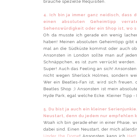
brauche spezielle Requisiten.
4. Ich bin ja immer ganz neidisch, dass
einen absoluten Geheimtipp verra
Sehenswürdigkeit oder ein Shop ist, wo 
Oh da musste ich gerade ein wenig lachen
haben! Meinen absoluten Geheimtipp gibt e
mal an die Südküste kommst oder auch ob
Ansonsten in London sollte man auf jed
Schnäppchen, es ist zum verrückt werden. 
Super! Auch das Feeling an sich! Ansonsten
nicht wegen Sherlock Holmes, sondern weil
Wer ein Beatles-Fan ist, wird sich freue
Beatles Shop ;) Ansonsten ist mein absolut
Hyde Park, egal welche Ecke. Kleiner Tipp 
5. Du bist ja auch ein kleiner Serienjunki
Neustart, denn du jedem nur empfehlen 
Woah ich bin gerade eher in einer Phase, wo 
dabei sind. Einen Neustart, der mich allerdin
Under the Dome
! Ansonsten kann ich
Hart