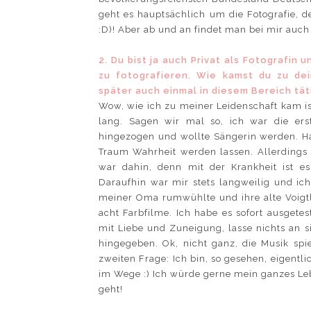
geht es hauptsächlich um die Fotografie, d
:D)! Aber ab und an findet man bei mir auch
2. Du bist ja auch Privat als Fotografin
zu fotografieren. Wie kamst du zu de
später auch einmal in diesem Bereich tät
Wow, wie ich zu meiner Leidenschaft kam is
lang. Sagen wir mal so, ich war die er
hingezogen und wollte Sängerin werden. 
Traum Wahrheit werden lassen. Allerdings
war dahin, denn mit der Krankheit ist e
Daraufhin war mir stets langweilig und ic
meiner Oma rumwühlte und ihre alte Voigtl
acht Farbfilme. Ich habe es sofort ausgete
mit Liebe und Zuneigung, lasse nichts an 
hingegeben. Ok, nicht ganz, die Musik sp
zweiten Frage: Ich bin, so gesehen, eigentli
im Wege :) Ich würde gerne mein ganzes Le
geht!