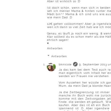
Aber ist wirklich so :D
Ist doch schön, wenn man sich in beiden 
seh ich meiner Mama & hinten runter mei
Mädl bin^^ Mama & ich sind uns wie aus
wie mein Dad :D
12€ gehen vollkommen! Aber ja irgendwie
weil ich dann so viel Zeit hab wie ich mö
Genau, es läuft ja noch ein wenig. & wenn
Klar solltest du es schon mehr als die Häl
ehrlich sagen!
♥
Antworten
Antworten
bknicole
9. September 2013 u
Ja das kam bei dem Test auch ra
man eigentlich vom Inhalt her ei
werden wir Frauen nie verstehen.
Vom Aussehen her wüsste ich ga
Mum, da mein Dad ja blonde Haar
Ja die Zeitbegrenzung ist immer 
manche ihr Buch wohl nie zurück 
komme mit den Zeitvorgaben jetz
finde, die werden eh gekauft. Wie
kaufen. Aber das ist eh ein Buch
spannend ist :D. Aber irgendwie