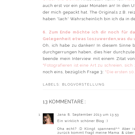
auch erst vor ein paar Monaten an! In den
der mich gepackt hat. The Originals z.B. rei
haben *lach* Wahrscheinlich bin ich da in d
6. Zum Ende möchte ich dir noch für da
Gelegenheit etwas loszuwerden,was du 
Oh, ich habe zu danken! In diesem Sinne b
durchgerrungen haben, dies hier durchzule
beende mein Interview mit einem Zitat von
"Fotografieren ist eine Art zu schreien, sich z
noch eins, bezüglich Frage 3:
"Die ersten 10
LABELS:
BLOGVORSTELLUNG
13 KOMMENTARE :
Jana
8. September 2013 um 13:53
Ein wirklich schöner Blog :)
Oha echt? :D Klingt spannend^^ Aber i
zurück kommt fragt meine Mama: & über wa