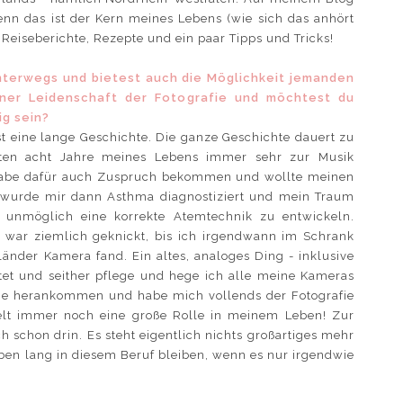
enn das ist der Kern meines Lebens (wie sich das anhört
 Reiseberichte, Rezepte und ein paar Tipps und Tricks!
 unterwegs und bietest auch die Möglichkeit jemanden
iner Leidenschaft der Fotografie und möchtest du
ig sein?
t eine lange Geschichte. Die ganze Geschichte dauert zu
sten acht Jahre meines Lebens immer sehr zur Musik
Habe dafür auch Zuspruch bekommen und wollte meinen
 wurde mir dann Asthma diagnostiziert und mein Traum
s unmöglich eine korrekte Atemtechnik zu entwickeln.
h war ziemlich geknickt, bis ich irgendwann im Schrank
änder Kamera fand. Ein altes, analoges Ding - inklusive
stet und seither pflege und hege ich alle meine Kameras
sie herankommen und habe mich vollends der Fotografie
ielt immer noch eine große Rolle in meinem Leben! Zur
ch schon drin. Es steht eigentlich nichts großartiges mehr
ben lang in diesem Beruf bleiben, wenn es nur irgendwie