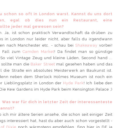
 du schon so oft in London warst. Kannst du uns dort
ten, egal ob dies nun ein Restaurant, eine
sollte jeder mal gewesen sein?
. Ja, ist schon praktisch Verwandtschaft da drüben zu
s in London nur leider nicht, aber falls du irgendwann
en nach Manchester etc. - schau bei
Shakeaway
vorbei!
en Fall zum
Camden Market
! Da findet man so günstige
So viel Vintage Zeug und kleine Läden, Second hand ...
 sollte man die
Baker Street
mal gesehen haben und das
 die Straße ein absolutes Meisterwerk an Baukunst ist.
n, denn neben dem Sherlock Holmes Museum ist noch ein
er Lieblingsplatz in London der
Hyde Park
! Ich liebe den
- Die Kew Gardens im Hyde Park beim Kensington Palace ;)
e. Was war für dich in letzter Zeit der interessanteste
kannst?
ich mir ältere Serien ansehe, die schon seit einiger Zeit
gs interessiert hat, hast du aber auch schon vorgestellt -
 of Dixie
noch wärmstens empfehlen, fing hier in DE ja