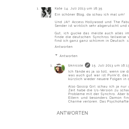
Kate
14. Juli 2013 um 18:35
Ein schöner Blog, da schau ich mal um!
Und JA!! Access Hollywood und The Fabul
Sender ist wirklich sehr abgerutscht und d
Gut, ich gucke das meiste auch alles 
finde die deutschen Synchros teilweise 
find ich ganz ganz schlimm in Deutsch :s
Antworten
Antworten
bknicole
15. Juli 2013 um 16:1
Ich fände es ja so toll, wenn si
was auch gut war ist Punk'd, das
kürzlich wieder neuere Folgen in 
Also Gossip Girl schau ich ja nur
Zeit habe die Us-Version zu scha
Probleme mit der Synchro. Aber b
Eltern und besonders Damon fin
Charme verloren. Das Psychohafte
ANTWORTEN