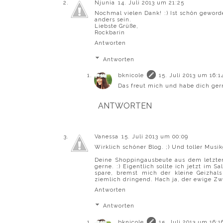
Njunia
14. Juli 2013 um 21:25
Nochmal vielen Dank! :) Ist schön geword
anders sein.
Liebste Grüße,
Rockbarin
Antworten
Antworten
bknicole
15. Juli 2013 um 16:1
Das freut mich und habe dich gerne
ANTWORTEN
Vanessa
15. Juli 2013 um 00:09
Wirklich schöner Blog. ;) Und toller Mus
Deine Shoppingausbeute aus dem letzten 
gerne. :) Eigentlich sollte ich jetzt im 
spare, bremst mich der kleine Geizhal
ziemlich dringend. Hach ja, der ewige Zwi
Antworten
Antworten
bknicole
15. Juli 2013 um 16:1