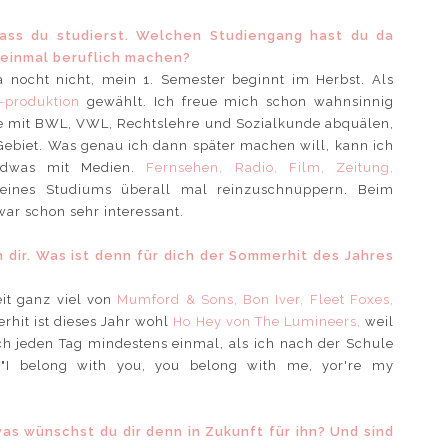
ass du studierst. Welchen Studiengang hast du da
 einmal beruflich machen?
nocht nicht, mein 1. Semester beginnt im Herbst. Als
-produktion
gewählt. Ich freue mich schon wahnsinnig
hre mit BWL, VWL, Rechtslehre und Sozialkunde abquälen,
Gebiet. Was genau ich dann später machen will, kann ich
endwas mit Medien.
Fernsehen, Radio, Film, Zeitung,
ines Studiums überall mal reinzuschnuppern. Beim
ar schon sehr interessant.
n dir. Was ist denn für dich der Sommerhit des Jahres
eit ganz viel von
Mumford & Sons, Bon Iver, Fleet Foxes,
hit ist dieses Jahr wohl
Ho Hey von The Lumineers,
weil
ich jeden Tag mindestens einmal, als ich nach der Schule
"I belong with you, you belong with me, yor're my
 was wünschst du dir denn in Zukunft für ihn? Und sind