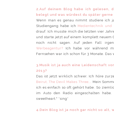
2.Auf deinem Blog habe ich gelesen, d
belegt und was würdest du später gerne
Wenn man es genau nimmt studiere ich ja 
Studiengang habe ich
Medientechnik und 
drauf. Ich musste mich die letzten vier Ja
und starte jetzt auf einem komplett neuem 
noch nicht sagen. Auf jeden Fall irg
Werbeagentur?
Ich habe vor während me
Fernsehen war ich schon für 3 Monate. Das w
3.Musik ist ja auch eine Leidenschaft vo
2013?
Das ist jetzt wirklich schwer. Ich höre zurz
Beirut, The Devil Makes Three,…
Mein Sommer
ich es einfach so oft gehört habe. So zieml
im Auto den Radio eingeschalten habe. 
sweetheart." *sing*
4.Dein Blog ist ja noch gar nicht so alt,