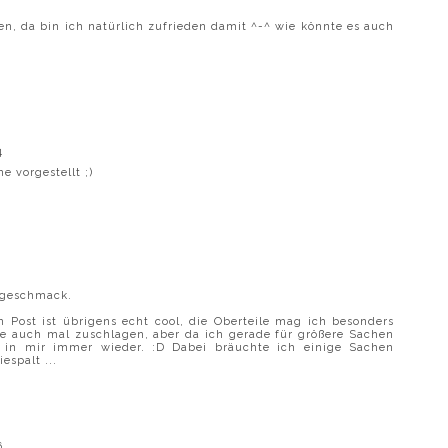
en, da bin ich natürlich zufrieden damit ^-^ wie könnte es auch
4
 vorgestellt ;)
ikgeschmack.
Post ist übrigens echt cool, die Oberteile mag ich besonders
Sale auch mal zuschlagen, aber da ich gerade für größere Sachen
s in mir immer wieder. :D Dabei bräuchte ich einige Sachen
espalt ...
6