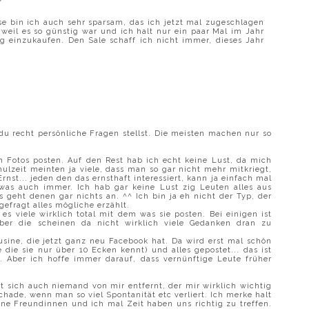
e bin ich auch sehr sparsam, das ich jetzt mal zugeschlagen
, weil es so günstig war und ich halt nur ein paar Mal im Jahr
g einzukaufen. Den Sale schaff ich nicht immer, dieses Jahr
du recht persönliche Fragen stellst. Die meisten machen nur so
m Fotos posten. Auf den Rest hab ich echt keine Lust, da mich
ulzeit meinten ja viele, dass man so gar nicht mehr mitkriegt,
rnst... jeden den das ernsthaft interessiert, kann ja einfach mal
was auch immer. Ich hab gar keine Lust zig Leuten alles aus
 geht denen gar nichts an. ^^ Ich bin ja eh nicht der Typ, der
gefragt alles mögliche erzählt.
es viele wirklich total mit dem was sie posten. Bei einigen ist
aber die scheinen da nicht wirklich viele Gedanken dran zu
sine, die jetzt ganz neu Facebook hat. Da wird erst mal schön
die sie nur über 10 Ecken kennt) und alles gepostet... das ist
... Aber ich hoffe immer darauf, dass vernünftige Leute früher
at sich auch niemand von mir entfernt, der mir wirklich wichtig
chade, wenn man so viel Spontanität etc verliert. Ich merke halt
ine Freundinnen und ich mal Zeit haben uns richtig zu treffen.