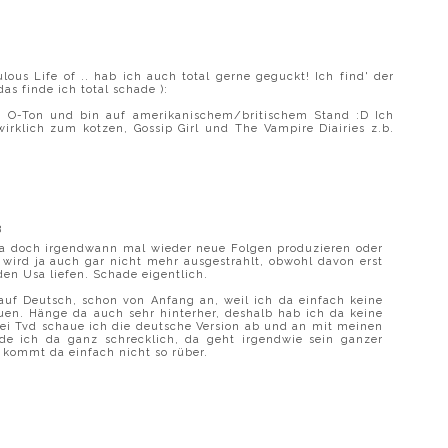
ous Life of .. hab ich auch total gerne geguckt! Ich find' der
as finde ich total schade ):
im O-Ton und bin auf amerikanischem/britischem Stand :D Ich
wirklich zum kotzen, Gossip Girl und The Vampire Diairies z.b.
3
e da doch irgendwann mal wieder neue Folgen produzieren oder
 wird ja auch gar nicht mehr ausgestrahlt, obwohl davon erst
den Usa liefen. Schade eigentlich.
 auf Deutsch, schon von Anfang an, weil ich da einfach keine
uen. Hänge da auch sehr hinterher, deshalb hab ich da keine
ei Tvd schaue ich die deutsche Version ab und an mit meinen
de ich da ganz schrecklich, da geht irgendwie sein ganzer
 kommt da einfach nicht so rüber.