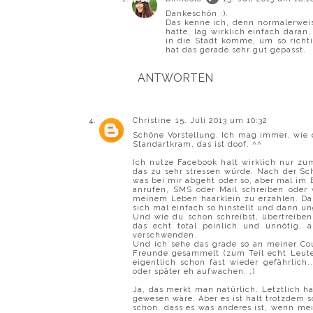
Dankeschön :).
Das kenne ich, denn normalerweis
hatte, lag wirklich einfach daran
in die Stadt komme, um so richti
hat das gerade sehr gut gepasst.
ANTWORTEN
Christine
15. Juli 2013 um 10:32
Schöne Vorstellung. Ich mag immer, wie 
Standartkram, das ist doof. ^^
Ich nutze Facebook halt wirklich nur zu
das zu sehr stressen würde. Nach der Sch
was bei mir abgeht oder so, aber mal im E
anrufen, SMS oder Mail schreiben oder 
meinem Leben haarklein zu erzählen. Das
sich mal einfach so hinstellt und dann un
Und wie du schon schreibst, übertreiben 
das echt total peinlich und unnötig, 
verschwenden.
Und ich sehe das grade so an meiner Cou
Freunde gesammelt (zum Teil echt Leute 
eigentlich schon fast wieder gefährlich
oder später eh aufwachen. ;)
Ja, das merkt man natürlich. Letztlich h
gewesen wäre. Aber es ist halt trotzdem s
schon, dass es was anderes ist, wenn me