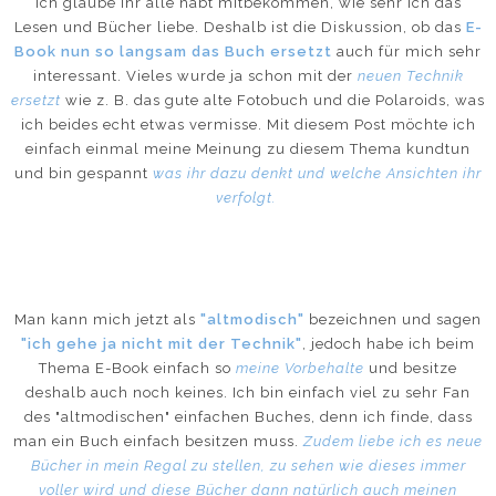
Ich glaube ihr alle habt mitbekommen, wie sehr ich das
Lesen und Bücher liebe. Deshalb ist die Diskussion, ob das
E-
Book nun so langsam das Buch ersetzt
auch für mich sehr
interessant. Vieles wurde ja schon mit der
neuen Technik
ersetzt
wie z. B. das gute alte Fotobuch und die Polaroids, was
ich beides echt etwas vermisse. Mit diesem Post möchte ich
einfach einmal meine Meinung zu diesem Thema kundtun
und bin gespannt
was ihr dazu denkt und welche Ansichten ihr
verfolgt.
Man kann mich jetzt als
"altmodisch"
bezeichnen und sagen
"ich gehe ja nicht mit der Technik"
, jedoch habe ich beim
Thema E-Book einfach so
meine Vorbehalte
und besitze
deshalb auch noch keines. Ich bin einfach viel zu sehr Fan
des "altmodischen" einfachen Buches, denn ich finde, dass
man ein Buch einfach besitzen muss.
Zudem liebe ich es neue
Bücher in mein Regal zu stellen, zu sehen wie dieses immer
voller wird und diese Bücher dann natürlich auch meinen