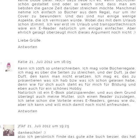
keine blöde Datei. Noch dazu liebe ich es, wenn Buchcover
schön gestaltet sind oder so weich sind, dass man am
liebsten die ganze Zeit darüber streichen möchte. Manchmal
nehme ich einfach so Bücher aus dem Regal, nur um ihr
Cover zu bewundern. Und das sind nur einige wenige
Aspekte, die ich vermissen würde. Wobei das mit dem Urlaub
schon stimmt. Ich war erst im Urlaub und transporttechnisch
wäre ein E-Reader natürlich um einiges einfacher. Aber
ehrlich gesagt überzeugt mich dieses Argument noch nicht ;)
Liebe Grüße
Antworten
Katie
21. Juli 2012 um 16:05
Kann ich 100% so unterschreiben. Ich mag volle Bücherregale,
ich mag es über die Seiten zu streichen, und der Duft, ja der
Duft, den kann man nicht ersetzen. Ich mag es, das zu
präsentieren was ich hab bzw was ich schon gelesen habe,
denn wie für dich auch steht es für mich für Bildung und
eben auch für ein schönes Hobby.
Natürlich ist ein E-Book platzsparender, und aus dem Grund
überlegt auch meine Mutter, sich einen Reader zuzulegen.
Ich sehe schon die Vorteile eines E-Readers, genau wie du,
aber ich kann und will mich damit noch nicht anfreunden.
Antworten
jflkf
21. Juli 2012 um 19:25
dankeschön! :)
also ich persönlich finde das gute alte buch besser, das hat