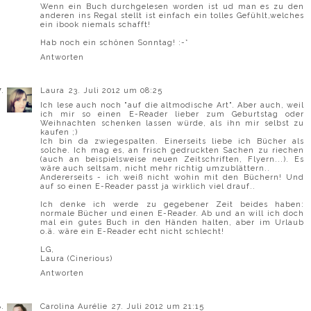
Wenn ein Buch durchgelesen worden ist ud man es zu den
anderen ins Regal stellt ist einfach ein tolles Gefühlt,welches
ein ibook niemals schafft!
Hab noch ein schönen Sonntag! :-*
Antworten
Laura
23. Juli 2012 um 08:25
Ich lese auch noch "auf die altmodische Art". Aber auch, weil
ich mir so einen E-Reader lieber zum Geburtstag oder
Weihnachten schenken lassen würde, als ihn mir selbst zu
kaufen ;)
Ich bin da zwiegespalten. Einerseits liebe ich Bücher als
solche. Ich mag es, an frisch gedruckten Sachen zu riechen
(auch an beispielsweise neuen Zeitschriften, Flyern...). Es
wäre auch seltsam, nicht mehr richtig umzublättern..
Andererseits - ich weiß nicht wohin mit den Büchern! Und
auf so einen E-Reader passt ja wirklich viel drauf..
Ich denke ich werde zu gegebener Zeit beides haben:
normale Bücher und einen E-Reader. Ab und an will ich doch
mal ein gutes Buch in den Händen halten, aber im Urlaub
o.ä. wäre ein E-Reader echt nicht schlecht!
LG,
Laura (
Cinerious
)
Antworten
Carolina Aurélie
27. Juli 2012 um 21:15