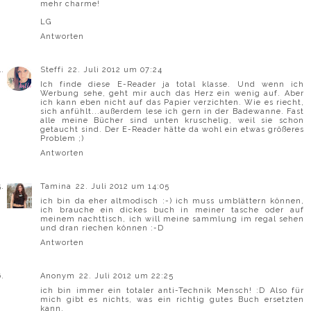
mehr charme!
LG
Antworten
Steffi
22. Juli 2012 um 07:24
Ich finde diese E-Reader ja total klasse. Und wenn ich
Werbung sehe, geht mir auch das Herz ein wenig auf. Aber
ich kann eben nicht auf das Papier verzichten. Wie es riecht,
sich anfühlt...außerdem lese ich gern in der Badewanne. Fast
alle meine Bücher sind unten kruschelig, weil sie schon
getaucht sind. Der E-Reader hätte da wohl ein etwas größeres
Problem ;)
Antworten
Tamina
22. Juli 2012 um 14:05
ich bin da eher altmodisch :-) ich muss umblättern können,
ich brauche ein dickes buch in meiner tasche oder auf
meinem nachttisch, ich will meine sammlung im regal sehen
und dran riechen können :-D
Antworten
Anonym
22. Juli 2012 um 22:25
ich bin immer ein totaler anti-Technik Mensch! :D Also für
mich gibt es nichts, was ein richtig gutes Buch ersetzten
kann.