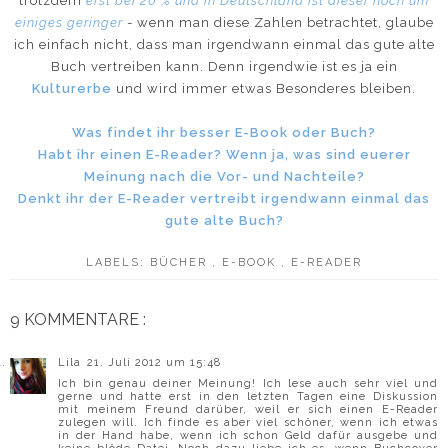
trotzdem
erst bei 20 % und in Deutschland ist dieser noch um
einiges geringer
- wenn man diese Zahlen betrachtet, glaube
ich einfach nicht, dass man irgendwann einmal das gute alte
Buch vertreiben kann. Denn irgendwie ist es ja ein
Kulturerbe
und wird immer etwas Besonderes bleiben.
Was findet ihr besser E-Book oder Buch?
Habt ihr einen E-Reader? Wenn ja, was sind euerer
Meinung nach die Vor- und Nachteile?
Denkt ihr der E-Reader vertreibt irgendwann einmal das
gute alte Buch?
LABELS:
BÜCHER
,
E-BOOK
,
E-READER
9 KOMMENTARE :
Lila
21. Juli 2012 um 15:48
Ich bin genau deiner Meinung! Ich lese auch sehr viel und
gerne und hatte erst in den letzten Tagen eine Diskussion
mit meinem Freund darüber, weil er sich einen E-Reader
zulegen will. Ich finde es aber viel schöner, wenn ich etwas
in der Hand habe, wenn ich schon Geld dafür ausgebe und