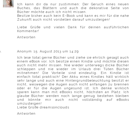
Ich kann dir da nur zustimmen: Der Geruch eines neuen
Buches, das Blättern und auch die dekorative Seite von
Bücher möchte auch ich nicht missen.
Besitze bisher auch kein E-Book und kann es mir für die nahe
Zukunft auch nicht vorstellen darauf umzusteigen!
Liebe Grüße und vielen Dank für deinen ausführlichen
Kommentar!
Antworten
Anonym
15. August 2013 um 14:29
Ich lese total gerne Bücher und ziehe sie ehrlich gesagt auch
einem eBook vor. Ich besitze einen Kindle und möchte diesen
auch nicht mehr missen. Nie wieder unterwegs dicke Bücher
schleppen und nie wieder im Urlaub drei Tüten Bücher
mitnehmen! Die Vorteile sind eindeutig. Ein Kindle ist
einfach total praktisch! Der Akku eines Kindles hält wirklich
sehr lange und auch eine Hintergrundbeleuchtung besitzt er
nicht, weswegen die Augen auch nicht anfangen zu brennen
oder er für die Augen ungesund ist. Ich denke wirklich
sparen kann man mit eBooks nicht, höchsten an Platz. Ich
glaube Bücher werden noch lange genug bestehen bleiben
und könnte mir auch nicht vollständig auf eBooks
umzusteigen!
Liebe Grüße dreamsonclouds
Antworten