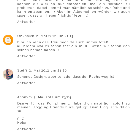
nicht". Danke also für deine hilfreiche Meinung! Und wir
können dir wirklich nur empfehlen, mal ein Hörbuch zu
probieren, dabei kommt man nämlich so schön zur Ruhe und
kann entspannen. :) Aber im Allgemeinen würden wir auch
sagen, dass wir lieber "richtig" lesen. ;)
Antworten
Unknown
2. Mai 2012 um 21:13
hihi ich kenn das, freu mich da auch immer total!
außerdem war es schon fast ein muß - wenn wir schon den
selben namen haben ;)
Antworten
Steffi
2. Mai 2012 um 21:28
Schönes Design, aber schade, dass der Fuchs weg ist :(
Antworten
Anonym
3. Mai 2012 um 23:24
Danke für das Kompliment. Habe dich natürlich sofort zu
meinen Blogging Friends hinzugefügt. Dein Blog ist wirklich
süß!
GLG
Helen
Antworten